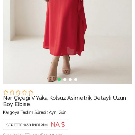
Nar Çiçeği V Yaka Kolsuz Asimetrik Detaylı Uzun
Boy Elbise
Kargoya Teslim Süresi
:
Aynı Gün
NA $
SEPETTE %30 İNDIRIM
Stok Kodu
ST20250S40325401