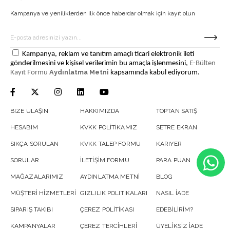
Kampanya ve yeniliklerden ilk önce haberdar olmak için kayıt olun
Kampanya, reklam ve tanıtım amaçlı ticari elektronik ileti
gönderilmesini ve kişisel verilerimin bu amaçla işlenmesini,
E-Bülten
Aydınlatma Metni
Kayıt Formu
kapsamında kabul ediyorum.
BIZE ULAŞIN
HAKKIMIZDA
TOPTAN SATIŞ
HESABIM
KVKK POLİTİKAMIZ
SETRE EKRAN
SIKÇA SORULAN
KVKK TALEP FORMU
KARIYER
SORULAR
İLETİŞİM FORMU
PARA PUAN
MAĞAZALARIMIZ
AYDINLATMA METNİ
BLOG
MÜŞTERİ HİZMETLERİ
GIZLILIK POLITIKALARI
NASIL İADE
SIPARIŞ TAKIBI
ÇEREZ POLİTİKASI
EDEBİLİRİM?
KAMPANYALAR
ÇEREZ TERCİHLERİ
ÜYELİKSİZ İADE