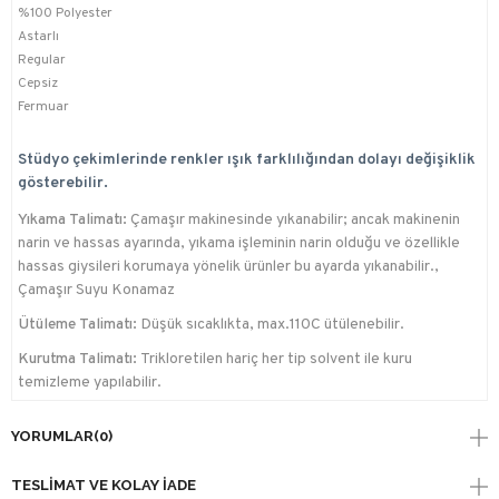
%100 Polyester
Astarlı
Regular
Cepsiz
Fermuar
Stüdyo çekimlerinde renkler ışık farklılığından dolayı değişiklik
gösterebilir.
Yıkama Talimatı:
Çamaşır makinesinde yıkanabilir; ancak makinenin
narin ve hassas ayarında, yıkama işleminin narin olduğu ve özellikle
hassas giysileri korumaya yönelik ürünler bu ayarda yıkanabilir.,
Çamaşır Suyu Konamaz
Ütüleme Talimatı:
Düşük sıcaklıkta, max.110C ütülenebilir.
Kurutma Talimatı:
Trikloretilen hariç her tip solvent ile kuru
temizleme yapılabilir.
YORUMLAR
(0)
TESLIMAT VE KOLAY İADE