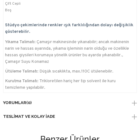
Çift Cepli
Boş
Stüdyo çekimlerinde renkler ışık farklılığından dolayı değişiklik
gösterebilir.
Yıkama Talimatı:
Çamaşır makinesinde yıkanabilir; ancak makinenin
narin ve hassas ayarında, yıkama işleminin narin olduğu ve özellikle
hassas giysileri korumaya yönelik ürünler bu ayarda yıkanabilir.,
Çamaşır Suyu Konamaz
Ütüleme Talimatı:
Düşük sıcaklıkta, max.110C ütülenebilir.
Kurutma Talimatı:
Trikloretilen hariç her tip solvent ile kuru
temizleme yapılabilir.
YORUMLAR
(0)
TESLIMAT VE KOLAY İADE
Benzer Ürünler