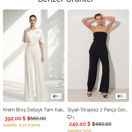
1
1
Krem Broş Detaylı Tam Kalıp Kısa Kollu Tulum
Siyah Straplez 2 Parça Görünümlü Pantolonlu Tulum
1
392,00 $
$560.00
240,00 $
$480.00
Sepette %30 İndirim
Sepette %50