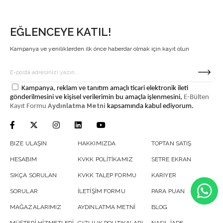
EĞLENCEYE KATIL!
Kampanya ve yeniliklerden ilk önce haberdar olmak için kayıt olun
Kampanya, reklam ve tanıtım amaçlı ticari elektronik ileti
gönderilmesini ve kişisel verilerimin bu amaçla işlenmesini,
E-Bülten
Aydınlatma Metni
Kayıt Formu
kapsamında kabul ediyorum.
BIZE ULAŞIN
HAKKIMIZDA
TOPTAN SATIŞ
HESABIM
KVKK POLİTİKAMIZ
SETRE EKRAN
SIKÇA SORULAN
KVKK TALEP FORMU
KARIYER
SORULAR
İLETİŞİM FORMU
PARA PUAN
MAĞAZALARIMIZ
AYDINLATMA METNİ
BLOG