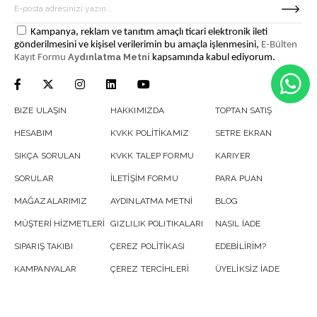
Kampanya, reklam ve tanıtım amaçlı ticari elektronik ileti
gönderilmesini ve kişisel verilerimin bu amaçla işlenmesini,
E-Bülten
Aydınlatma Metni
Kayıt Formu
kapsamında kabul ediyorum.
BIZE ULAŞIN
HAKKIMIZDA
TOPTAN SATIŞ
HESABIM
KVKK POLİTİKAMIZ
SETRE EKRAN
SIKÇA SORULAN
KVKK TALEP FORMU
KARIYER
SORULAR
İLETİŞİM FORMU
PARA PUAN
MAĞAZALARIMIZ
AYDINLATMA METNİ
BLOG
MÜŞTERİ HİZMETLERİ
GIZLILIK POLITIKALARI
NASIL İADE
SIPARIŞ TAKIBI
ÇEREZ POLİTİKASI
EDEBİLİRİM?
KAMPANYALAR
ÇEREZ TERCİHLERİ
ÜYELİKSİZ İADE