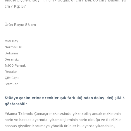
Model Ölçüleri: Boy : 171 cm / Göğüs: 81 cm / Bel: 60 cm / Basen: 90
cm / Kg: 57
Ürün Boyu: 86 cm
Midi Boy
Normal Bel
Dokuma
Desensiz
%100 Pamuk
Regular
Çift Cepli
Fermuar
Stüdyo çekimlerinde renkler ışık farklılığından dolayı değişiklik
gösterebilir.
Yıkama Talimatı:
Çamaşır makinesinde yıkanabilir; ancak makinenin
narin ve hassas ayarında, yıkama işleminin narin olduğu ve özellikle
hassas giysileri korumaya yönelik ürünler bu ayarda yıkanabilir.,