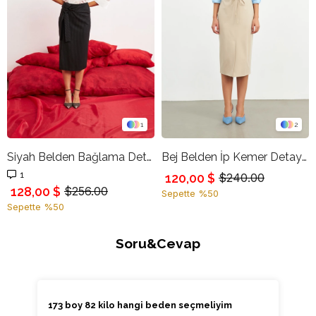
1
2
Siyah Belden Bağlama Detaylı Çizgili Midi Boy Etek
Bej Belden İp Kemer Detaylı Kalem Etek
1
120,00 $
$240.00
128,00 $
$256.00
Sepette %50
Sepette %50
Soru&Cevap
173 boy 82 kilo hangi beden seçmeliyim