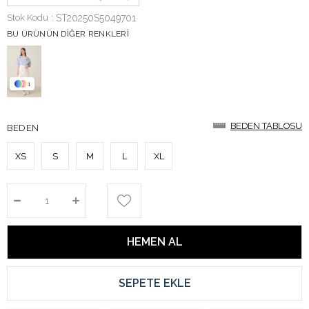
Stok Kodu
ST20250S5049701
BU ÜRÜNÜN DIĞER RENKLERI
1
BEDEN TABLOSU
BEDEN TABLOSU
BEDEN
XS
S
M
L
XL