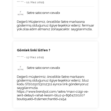
*** *** - 11 Haz 2025
Setre satıcısının cevabı
Değerli Müşterimiz, öncelikle Setre markasına
göstermiş olduğunuz ilgiye teşekkür ederiz. fermuar
yok,olsa adım atmanız zorlaşacaktır. saygılarımızla,
Gömlek linki lütfen ?
*** *** - 17 Haz 2025
Setre satıcısının cevabı
Değerli müşterimiz, öncelikle Setre markasını
göstermiş olduğunuz ilgiye teşekkür ederiz, bluz
kodu ST20250S3012311 ayrıca link gönderiyoruz
saygılarımızla.
https://www.trendyol.com/setre/mavi-cizgi-ve-
serit-detayli-rahat-kesim-bluz-p-896472020?
boutiqueId=61&merchantId=2454