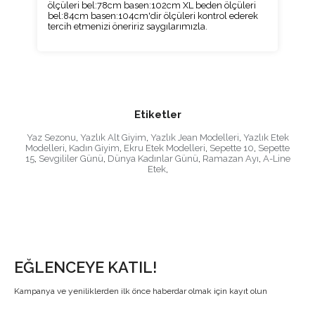
ölçüleri bel:78cm basen:102cm XL beden ölçüleri
bel:84cm basen:104cm'dir ölçüleri kontrol ederek
tercih etmenizi öneririz saygılarımızla.
Etiketler
Yaz Sezonu
,
Yazlık Alt Giyim
,
Yazlık Jean Modelleri
,
Yazlık Etek
Modelleri
,
Kadın Giyim
,
Ekru Etek Modelleri
,
Sepette 10
,
Sepette
15
,
Sevgililer Günü
,
Dünya Kadınlar Günü
,
Ramazan Ayı
,
A-Line
Etek
,
EĞLENCEYE KATIL!
Kampanya ve yeniliklerden ilk önce haberdar olmak için kayıt olun