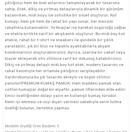
şıklığınızı hem de özel anlarınızı tamamlayacak bir tasarıma
sahip. Etek, dikiş ve yırtmaç detaylarıyla dinamik bir görünüm
kazanırken, midi boyu ise sofistike bir siluet oluşturur. Kot
kumaşı, hem şık hem de rahat bir yapı sunar, her mevsim
rahatlıkla kullanılabilir. Yırtmaçlar ise hareket özgürlüğü sağlar
ve etekle birlikte zarif bir akışkanlık oluşturur. Bu midi boy kot
etekle, rahat bir t-shirt ve sneakers ile gündelik bir şıklık
yaratabilir, şık bir bluz ve topuklu ayakkabılarla akşam
kombinlerinizi oluşturabilirsiniz. Ayrıca, üzerine bir ceket veya
blazer ekleyerek ofis stilinize zarif bir dokunuş katabilirsiniz.
Dikiş ve yırtmaç detaylı midi boy kot etek, modern tasarımı ve
rahat kesimiyle her ortamda şıklığınızı sergileyebilir.
Gardırobunuza bu şık tasarımı ekleyin ve özgün stilinizi
yansıtın!PREMIUM KUMAŞ PAMUK: Ham maddesi pamuk olan
cotton kumaşlar doğal bir elyaftır, pamuk liflerinden elde edilir.
Emici özelliğinden dolayı yazın en kullanışlı kumaş türüdür.
Nemi iyi emmesi ve ısıyı dışarı vermesi sebebiyle serin tutma
özelliği bulunur, terletme yapmaz.
Modelin Giydiği Ürün Bedeni: S