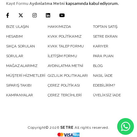
Aydınlatma Metni
Kayıt Formu
kapsamında kabul ediyorum.
BIZE ULAŞIN
HAKKIMIZDA
TOPTAN SATIŞ
HESABIM
KVKK POLİTİKAMIZ
SETRE EKRAN
SIKÇA SORULAN
KVKK TALEP FORMU
KARIYER
SORULAR
İLETİŞİM FORMU
PARA PUAN
MAĞAZALARIMIZ
AYDINLATMA METNİ
BLOG
MÜŞTERİ HİZMETLERİ
GIZLILIK POLITIKALARI
NASIL İADE
SIPARIŞ TAKIBI
ÇEREZ POLİTİKASI
EDEBİLİRİM?
KAMPANYALAR
ÇEREZ TERCİHLERİ
ÜYELİKSİZ İADE
Copyright© 2026
SETRE
All rights reserved.