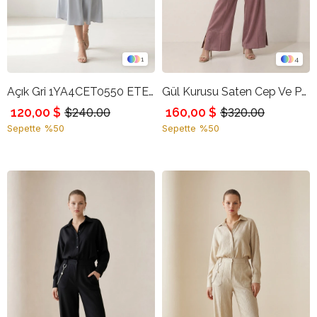
1
4
Açık Gri 1YA4CET0550 ETEK
Gül Kurusu Saten Cep Ve Paça Detaylı Rahat Kesim Pantolon
120,00 $
160,00 $
$240.00
$320.00
Sepette %50
Sepette %50