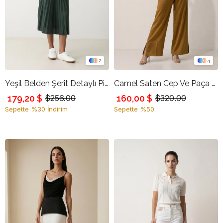
2
4
Yeşil Belden Şerit Detaylı Pileli Midi Boy Etek
Camel Saten Cep Ve Paça Detaylı Rahat Kesim Pantolon
179,20 $
160,00 $
$256.00
$320.00
Sepette %30 İndirim
Sepette %50