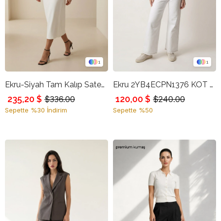
1
1
Ekru-Siyah Tam Kalıp Saten Detaylı Midi Boy Etek
Ekru 2YB4ECPN1376 KOT PANTOLON
235,20 $
120,00 $
$336.00
$240.00
Sepette %30 İndirim
Sepette %50