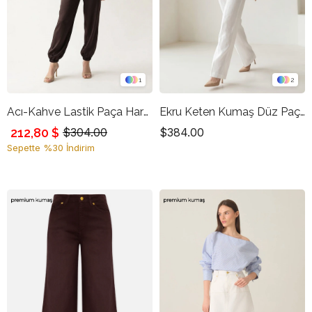
1
2
Acı-Kahve Lastik Paça Harem Pantolon
Ekru Keten Kumaş Düz Paça Pantolon
212,80 $
$304.00
$384.00
Sepette %30 İndirim