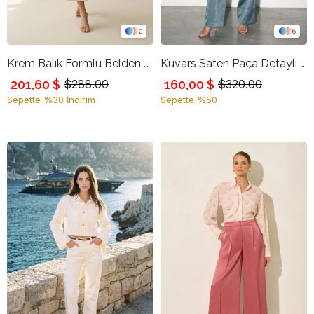
2
6
Krem Balık Formlu Belden Oturtmalı Midi Etek
Kuvars Saten Paça Detaylı Rahat Kesim Geniş Paça Pantolon
201,60 $
160,00 $
$288.00
$320.00
Sepette %30 İndirim
Sepette %50