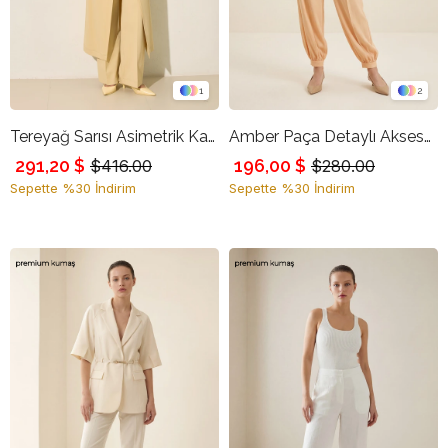
1
2
Tereyağ Sarısı Asimetrik Kapama Çıkarılabilir Parça Detaylı Rahat Kesim Tam Kalıp Pantolon
Amber Paça Detaylı Aksesuarlı Rahat Kesim Cepli Pantolon
291,20 $
196,00 $
$416.00
$280.00
Sepette %30 İndirim
Sepette %30 İndirim