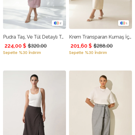
2
1
Pudra Taş, Ve Tül Detaylı Tam Kalıp Midi Etek
Krem Transparan Kumaş İç Etek Görünümlü Tam Kalıp Dokulu Etek
224,00 $
201,60 $
$320.00
$288.00
Sepette %30 İndirim
Sepette %30 İndirim