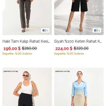
1
2
Haki Tam Kalıp Rahat Kesim Pantolon
Siyah %100 Keten Rahat Kesim Pile Detaylı Kapri Şort
196,00 $
224,00 $
$280.00
$320.00
Sepette %30 İndirim
Sepette %30 İndirim