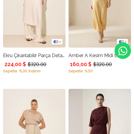
2
2
Ekru Çıkarılabilir Parça Detaylı Rahat Kesim Modern Pantolon
Amber A Kesim Midi Etek
224,00 $
160,00 $
$320.00
$320.00
Sepette %30 İndirim
Sepette %50