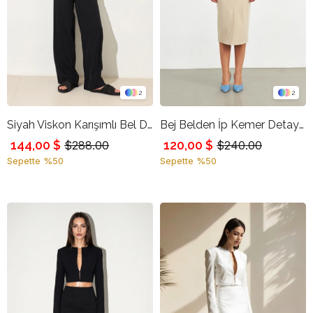
2
2
Siyah Viskon Karışımlı Bel Detaylı Rahat Kesim Pantolon
Bej Belden İp Kemer Detaylı Kalem Etek
144,00 $
120,00 $
$288.00
$240.00
Sepette %50
Sepette %50