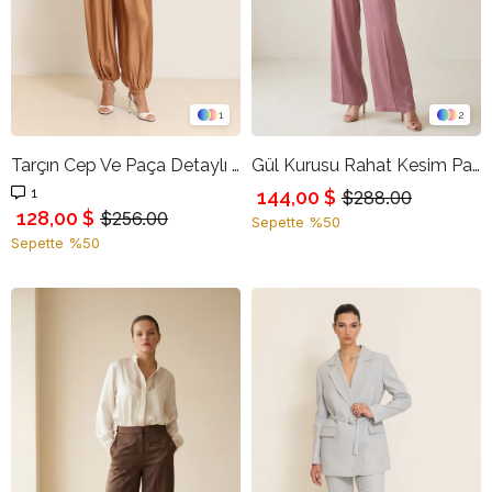
1
2
Tarçın Cep Ve Paça Detaylı Rahat Kesim Pantolon
Gül Kurusu Rahat Kesim Pantolon
1
144,00 $
$288.00
128,00 $
$256.00
Sepette %50
Sepette %50