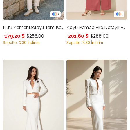
1
1
Ekru Kemer Detaylı Tam Kalıp Jean
Koyu Pembe Pile Detaylı Rahat Kesim Pantolon
179,20 $
201,60 $
$256.00
$288.00
Sepette %30 İndirim
Sepette %30 İndirim