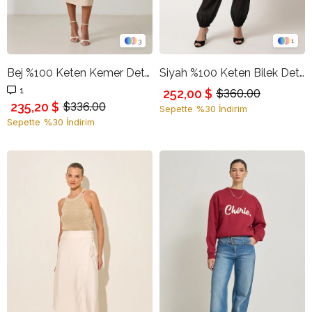
3
1
Bej %100 Keten Kemer Detaylı Midi Boy Etek
Siyah %100 Keten Bilek Detaylı Rahat Kesim Pantolon
1
252,00 $
$360.00
235,20 $
$336.00
Sepette %30 İndirim
Sepette %30 İndirim