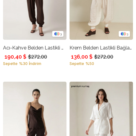
3
3
Acı-Kahve Belden Lastikli Bağlama Ve Paça Detaylı Rahat Kalıp Pantolon
Krem Belden Lastikli Bağlama Ve Paça Detaylı Rahat Kalıp Pantolon
190,40 $
136,00 $
$272.00
$272.00
Sepette %30 İndirim
Sepette %50