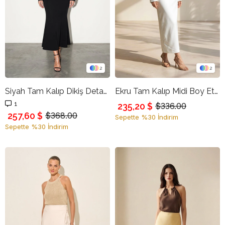
2
2
Siyah Tam Kalıp Dikiş Detaylı Midi Boy Etek
Ekru Tam Kalıp Midi Boy Etek
1
235,20 $
$336.00
257,60 $
$368.00
Sepette %30 İndirim
Sepette %30 İndirim