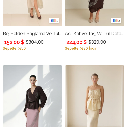
1
2
Bej Belden Bağlama Ve Tül Detaylı Etek
Acı-Kahve Taş, Ve Tül Detaylı Tam Kalıp Midi Etek
152,00 $
224,00 $
$304.00
$320.00
Sepette %50
Sepette %30 İndirim