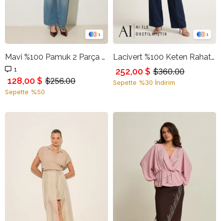
1
1
Mavi %100 Pamuk 2 Parça Görünümlü Bel Detaylı Kot Pantolon
Lacivert %100 Keten Rahat Kesim Pantolon
1
252,00 $
$360.00
128,00 $
$256.00
Sepette %30 İndirim
Sepette %50