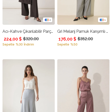
2
1
Acı-Kahve Çıkarılabilir Parça Detaylı Rahat Kesim Modern Pantolon
Gri Melanj Pamuk Karışımlı Belde Düğme Ve Pile Detaylı Cepli Rahat Kesim Pantolon
224,00 $
176,00 $
$320.00
$352.00
Sepette %30 İndirim
Sepette %50