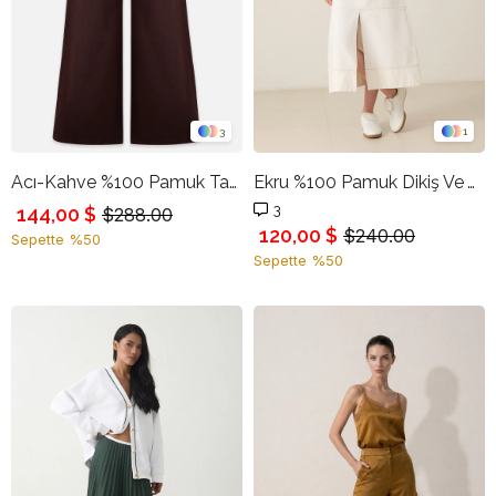
3
1
Acı-Kahve %100 Pamuk Tam Kalıp Rahat Kesim Jean
Ekru %100 Pamuk Dikiş Ve Yırtmaç Detaylı Midi Boy Kot Etek
3
144,00 $
$288.00
120,00 $
$240.00
Sepette %50
Sepette %50