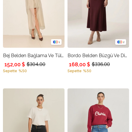
1
2
Bej Belden Bağlama Ve Tül Detaylı Etek
Bordo Belden Büzgü Ve Dikiş Detaylı Midi Etek
152,00 $
168,00 $
$304.00
$336.00
Sepette %50
Sepette %50