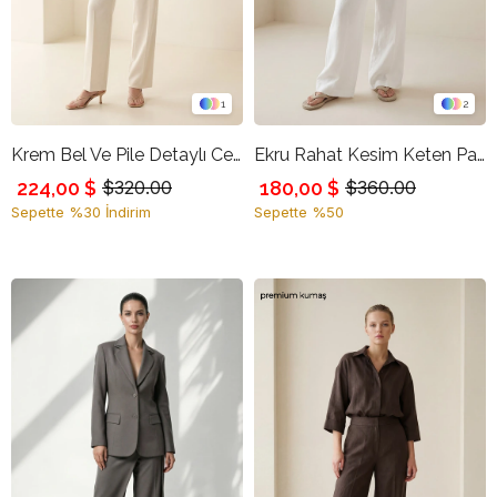
1
2
Krem Bel Ve Pile Detaylı Cepli Pantolon
Ekru Rahat Kesim Keten Pantolon
224,00 $
180,00 $
$320.00
$360.00
Sepette %30 İndirim
Sepette %50