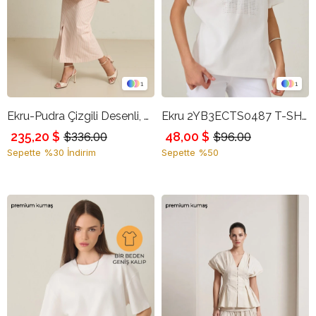
1
1
Ekru-Pudra Çizgili Desenli, Taş Detaylı Uzun Kollu Rahat Kesim Gömlek
Ekru 2YB3ECTS0487 T-SHIRT
235,20 $
48,00 $
$336.00
$96.00
Sepette %30 İndirim
Sepette %50