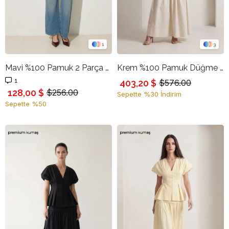
1
3
Mavi %100 Pamuk 2 Parça Görünümlü Bel Detaylı Kot Pantolon
Krem %100 Pamuk Düğme Detaylı Bluz Ve Etekli Takım
1
403,20 $
$576.00
128,00 $
$256.00
Sepette %30 İndirim
Sepette %50