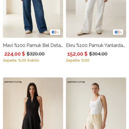
1
1
Mavi %100 Pamuk Bel Detaylı Rahat Kesim Jean
Ekru %100 Pamuk Yanlardan Kapama Detaylı Pantolon
224,00 $
152,00 $
$320.00
$304.00
Sepette %30 İndirim
Sepette %50