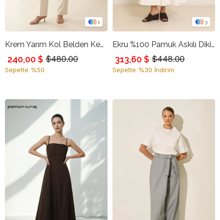
1
3
Krem Yarım Kol Belden Kemerli Cep Detaylı Ceket
Ekru %100 Pamuk Askılı Dikiş Detaylı Rahat Kesim Elbise
240,00 $
313,60 $
$480.00
$448.00
Sepette %50
Sepette %30 İndirim