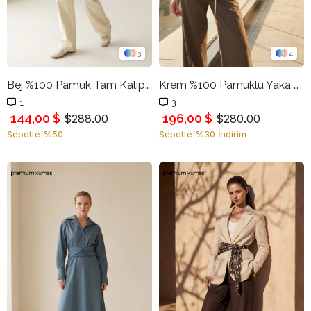
3
4
Bej %100 Pamuk Tam Kalıp Rahat Kesim Jean
Krem %100 Pamuklu Yaka Detaylı Gömlek
1
3
144,00 $
196,00 $
$288.00
$280.00
Sepette %50
Sepette %30 İndirim