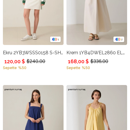
1
2
Ekru 2YB3WSSS0158 S-SHIRT
Krem 1YB4DWEL2860 ELBİSE
120,00 $
168,00 $
$240.00
$336.00
Sepette %50
Sepette %50