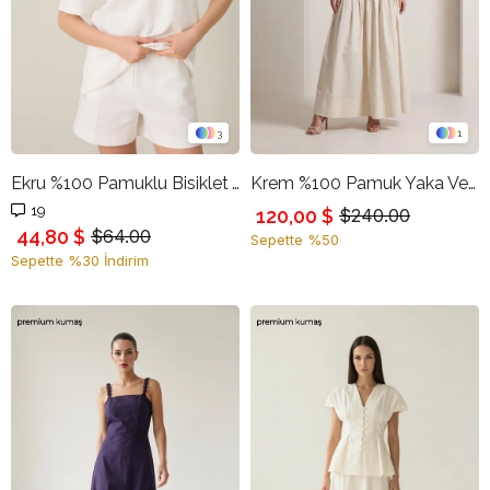
3
1
Ekru %100 Pamuklu Bisiklet Yaka Basic Kısa Kollu Oversize T-Shirt
Krem %100 Pamuk Yaka Ve Kol Detaylı Bluz
19
120,00 $
$240.00
44,80 $
$64.00
Sepette %50
Sepette %30 İndirim