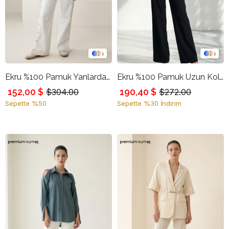
1
1
Ekru %100 Pamuk Yanlardan Kapama Detaylı Pantolon
Ekru %100 Pamuk Uzun Kollu Bel Detaylı Gömlek
152,00 $
190,40 $
$304.00
$272.00
Sepette %50
Sepette %30 İndirim