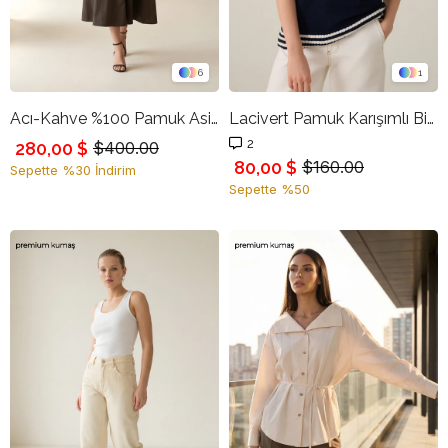
6
1
Acı-Kahve %100 Pamuk Asimetrik Yaka Detaylı Belden Oturtmalı Rahat Kesim Midi Elbise
Lacivert Pamuk Karışımlı Bisiklet Yaka Çizgi Detaylı Kısa Kollu Dar Kalıp Triko Bluz
2
280,00 $
$400.00
80,00 $
$160.00
Sepette %30 İndirim
Sepette %50