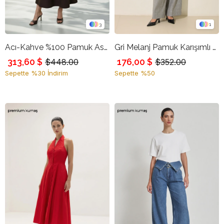
3
1
Acı-Kahve %100 Pamuk Askılı Dikiş Detaylı Rahat Kesim Elbise
Gri Melanj Pamuk Karışımlı Belde Düğme Ve Pile Detaylı Cepli Rahat Kesim Pantolon
313,60 $
176,00 $
$448.00
$352.00
Sepette %30 İndirim
Sepette %50