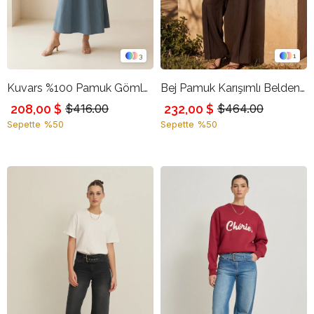
3
1
Kuvars %100 Pamuk Gömlek Yaka Belden Kemer Detaylı Rahat Kesim Midi Boy Elbise
Bej Pamuk Karışımlı Belden Şal Aksesuar Detaylı Ceket
208,00 $
232,00 $
$416.00
$464.00
Sepette %50
Sepette %50