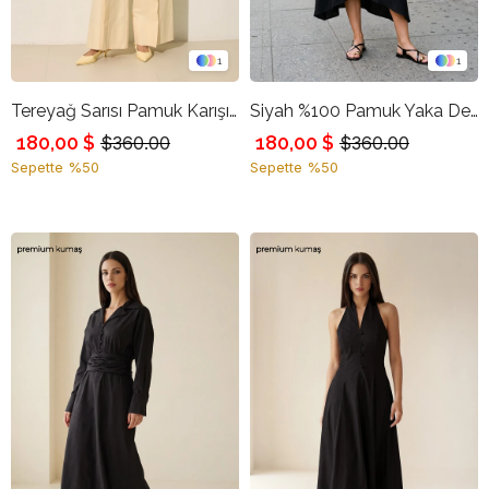
1
1
Tereyağ Sarısı Pamuk Karışımlı Düğme Ve Pile Detaylı Rahat Kesim Pantolon
Siyah %100 Pamuk Yaka Detaylı Rahat Kesim Elbise
180,00 $
180,00 $
$360.00
$360.00
Sepette %50
Sepette %50