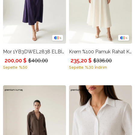
1
1
Mor 1YB3DWEL2838 ELBİSE
Krem %100 Pamuk Rahat Kesim Midi Boy Etek
200,00 $
235,20 $
$400.00
$336.00
Sepette %50
Sepette %30 İndirim