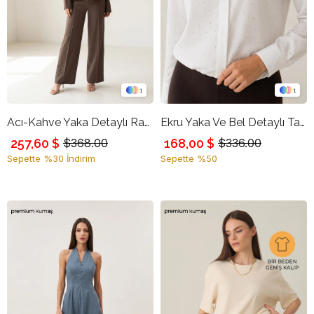
1
1
Acı-Kahve Yaka Detaylı Rahat Kesim Ceket
Ekru Yaka Ve Bel Detaylı Taşlı Uzun Kollu Gömlek
257,60 $
168,00 $
$368.00
$336.00
Sepette %30 İndirim
Sepette %50