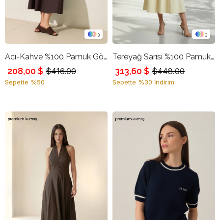
3
3
Acı-Kahve %100 Pamuk Gömlek Yaka Belden Kemer Detaylı Rahat Kesim Midi Boy Elbise
Tereyağ Sarısı %100 Pamuk Askılı Dikiş Detaylı Rahat Kesim Elbise
208,00 $
313,60 $
$416.00
$448.00
Sepette %50
Sepette %30 İndirim