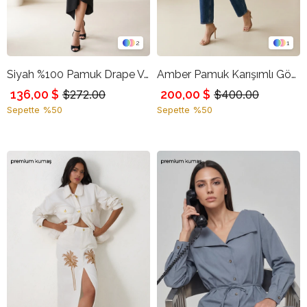
2
1
Siyah %100 Pamuk Drape Ve Bel Detaylı Tam Kalıp Etek
Amber Pamuk Karışımlı Gömlek Yaka Panço Detaylı Trençkot
136,00 $
200,00 $
$272.00
$400.00
Sepette %50
Sepette %50