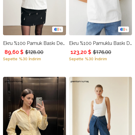
1
1
Ekru %100 Pamuk Baskı Detaylı Bisiklet Yaka Kısa Kollu T-Shirt
Ekru %100 Pamuklu Baskı Detaylı Bisiklet Yaka T-Shirt
89,60 $
123,20 $
$128.00
$176.00
Sepette %30 İndirim
Sepette %30 İndirim