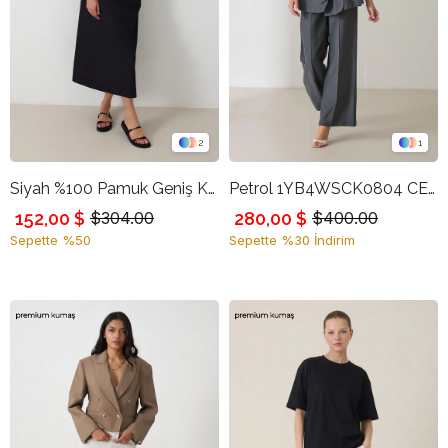
2
1
Siyah %100 Pamuk Geniş Kalıp Kare Yaka Pamuklu Dikiş Detaylı Midi Boy Elbise
Petrol 1YB4WSCK0804 CEKET
152,00 $
280,00 $
$304.00
$400.00
Sepette %50
Sepette %30 İndirim