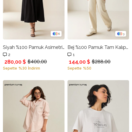
6
3
Siyah %100 Pamuk Asimetrik Yaka Detaylı Belden Oturtmalı Rahat Kesim Midi Elbise
Bej %100 Pamuk Tam Kalıp Rahat Kesim Jean
2
1
280,00 $
144,00 $
$400.00
$288.00
Sepette %30 İndirim
Sepette %50