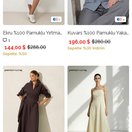
1
4
Ekru %100 Pamuklu Yırtmaç Detaylı Desenli Midi Boy Kot Etek
Kuvars %100 Pamuklu Yaka Detaylı Gömlek
1
196,00 $
$280.00
144,00 $
$288.00
Sepette %30 İndirim
Sepette %50