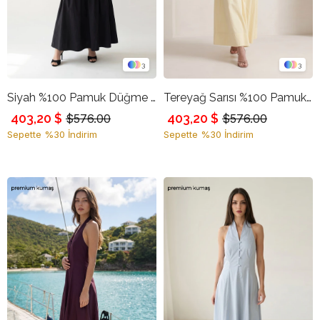
3
3
Siyah %100 Pamuk Düğme Detaylı Bluz Ve Etekli Takım
Tereyağ Sarısı %100 Pamuk Düğme Detaylı Bluz Ve Etekli Takım
403,20 $
403,20 $
$576.00
$576.00
Sepette %30 İndirim
Sepette %30 İndirim