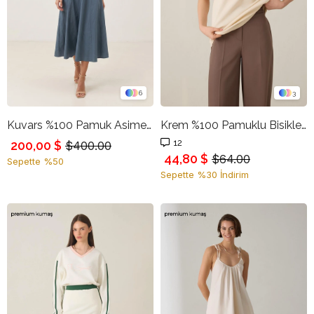
6
3
Kuvars %100 Pamuk Asimetrik Yaka Detaylı Belden Oturtmalı Rahat Kesim Midi Elbise
Krem %100 Pamuklu Bisiklet Yaka Basic Kısa Kollu Oversize T-Shirt
12
200,00 $
$400.00
44,80 $
$64.00
Sepette %50
Sepette %30 İndirim