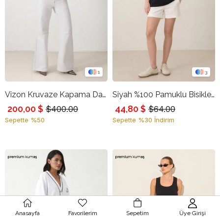
1
3
Vizon Kruvaze Kapama Dantel Detaylı Uzun Kollu Kısa Ceket
Siyah %100 Pamuklu Bisiklet Yaka Basic Kısa Kollu Oversize T-Shirt
200,00 $
44,80 $
$400.00
$64.00
Sepette %50
Sepette %30 İndirim
Anasayfa
Favorilerim
Sepetim
Üye Girişi