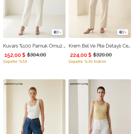
1
1
Kuvars %100 Pamuk Omuz Ve Kol Detaylı Rahat Kesim Gömlek
Krem Bel Ve Pile Detaylı Cepli Pantolon
152,00 $
224,00 $
$304.00
$320.00
Sepette %50
Sepette %30 İndirim