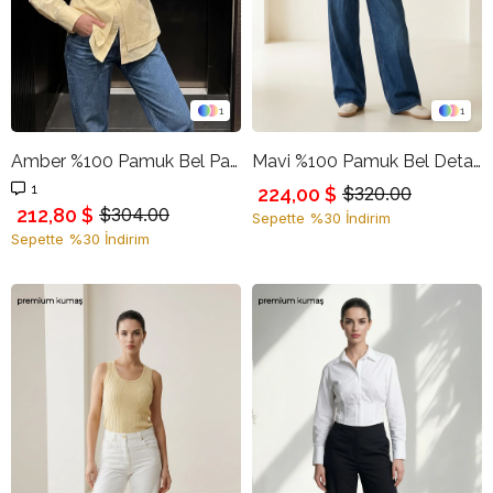
1
1
Amber %100 Pamuk Bel Panelli Uzun Kollu Pamuk Gömlek
Mavi %100 Pamuk Bel Detaylı Rahat Kesim Jean
1
224,00 $
$320.00
212,80 $
$304.00
Sepette %30 İndirim
Sepette %30 İndirim