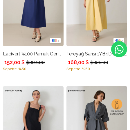
2
2
Lacivert %100 Pamuk Geniş Kalıp Kare Yaka Pamuklu Dikiş Detaylı Midi Boy Elbise
Tereyağ Sarısı 1YB4DWEL2860 ELBİSE
152,00 $
168,00 $
$304.00
$336.00
Sepette %50
Sepette %50