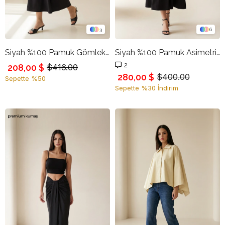
3
6
Siyah %100 Pamuk Gömlek Yaka Belden Kemer Detaylı Rahat Kesim Midi Boy Elbise
Siyah %100 Pamuk Asimetrik Yaka Detaylı Belden Oturtmalı Rahat Kesim Midi Elbise
2
208,00 $
$416.00
280,00 $
$400.00
Sepette %50
Sepette %30 İndirim