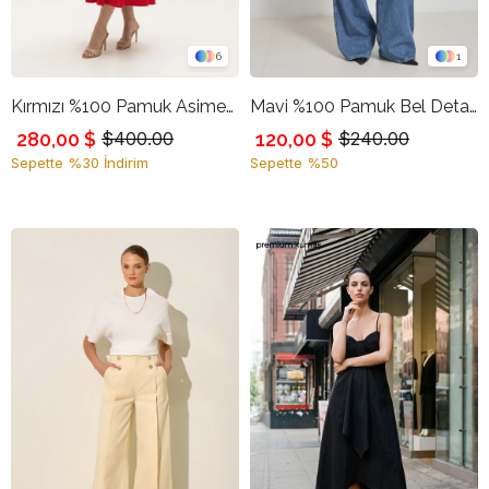
6
1
Kırmızı %100 Pamuk Asimetrik Yaka Detaylı Belden Oturtmalı Rahat Kesim Midi Elbise
Mavi %100 Pamuk Bel Detaylı Rahat Kesim Pantolon
280,00 $
120,00 $
$400.00
$240.00
Sepette %30 İndirim
Sepette %50