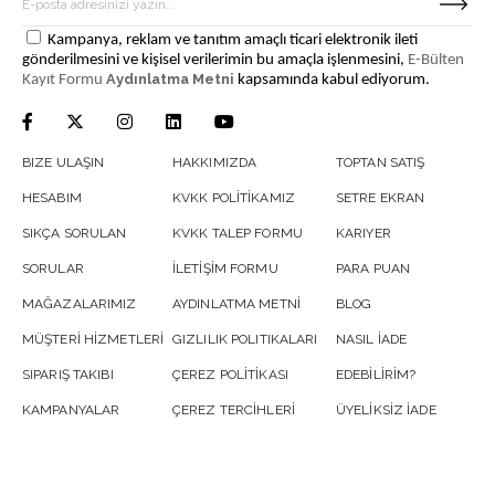
Kampanya, reklam ve tanıtım amaçlı ticari elektronik ileti
gönderilmesini ve kişisel verilerimin bu amaçla işlenmesini,
E-Bülten
Aydınlatma Metni
Kayıt Formu
kapsamında kabul ediyorum.
BIZE ULAŞIN
HAKKIMIZDA
TOPTAN SATIŞ
HESABIM
KVKK POLİTİKAMIZ
SETRE EKRAN
SIKÇA SORULAN
KVKK TALEP FORMU
KARIYER
SORULAR
İLETİŞİM FORMU
PARA PUAN
MAĞAZALARIMIZ
AYDINLATMA METNİ
BLOG
MÜŞTERİ HİZMETLERİ
GIZLILIK POLITIKALARI
NASIL İADE
SIPARIŞ TAKIBI
ÇEREZ POLİTİKASI
EDEBİLİRİM?
KAMPANYALAR
ÇEREZ TERCİHLERİ
ÜYELİKSİZ İADE