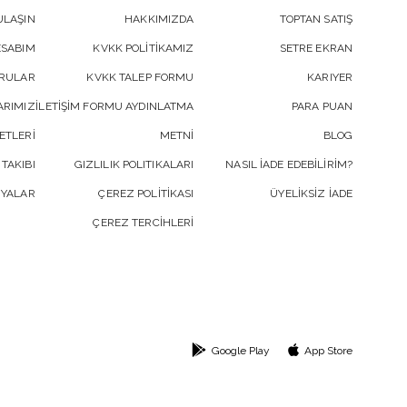
ULAŞIN
HAKKIMIZDA
TOPTAN SATIŞ
ESABIM
KVKK POLİTİKAMIZ
SETRE EKRAN
ORULAR
KVKK TALEP FORMU
KARIYER
RIMIZ
İLETİŞİM FORMU AYDINLATMA
PARA PUAN
ETLERİ
METNİ
BLOG
 TAKIBI
GIZLILIK POLITIKALARI
NASIL İADE EDEBİLİRİM?
YALAR
ÇEREZ POLİTİKASI
ÜYELİKSİZ İADE
ÇEREZ TERCİHLERİ
Google Play
App Store