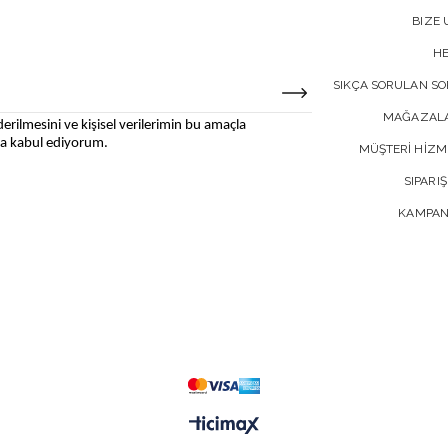
BIZE 
H
SIKÇA SORULAN S
MAĞAZALA
erilmesini ve kişisel verilerimin bu amaçla
 kabul ediyorum.
MÜŞTERİ HİZM
SIPARIŞ
KAMPAN