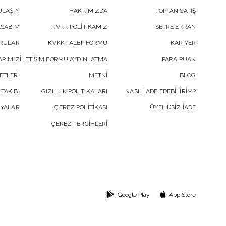
ULAŞIN
HAKKIMIZDA
TOPTAN SATIŞ
ESABIM
KVKK POLİTİKAMIZ
SETRE EKRAN
ORULAR
KVKK TALEP FORMU
KARIYER
RIMIZ
İLETİŞİM FORMU AYDINLATMA
PARA PUAN
ETLERİ
METNİ
BLOG
 TAKIBI
GIZLILIK POLITIKALARI
NASIL İADE EDEBİLİRİM?
YALAR
ÇEREZ POLİTİKASI
ÜYELİKSİZ İADE
ÇEREZ TERCİHLERİ
Google Play
App Store