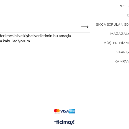
BIZE 
H
SIKÇA SORULAN S
MAĞAZALA
erilmesini ve kişisel verilerimin bu amaçla
 kabul ediyorum.
MÜŞTERİ HİZM
SIPARIŞ
KAMPAN