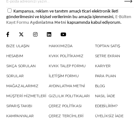
Kampanya, reklam ve tanıtım amaçlı ticari elektronik ileti
gönderilmesini ve kişisel verilerimin bu amaçla işlenmesini,
E-Bülten
Aydınlatma Metni
Kayıt Formu
kapsamında kabul ediyorum.
BIZE ULAŞIN
HAKKIMIZDA
TOPTAN SATIŞ
HESABIM
KVKK POLİTİKAMIZ
SETRE EKRAN
SIKÇA SORULAN
KVKK TALEP FORMU
KARIYER
SORULAR
İLETİŞİM FORMU
PARA PUAN
MAĞAZALARIMIZ
AYDINLATMA METNİ
BLOG
MÜŞTERİ HİZMETLERİ
GIZLILIK POLITIKALARI
NASIL İADE
SIPARIŞ TAKIBI
ÇEREZ POLİTİKASI
EDEBİLİRİM?
KAMPANYALAR
ÇEREZ TERCİHLERİ
ÜYELİKSİZ İADE