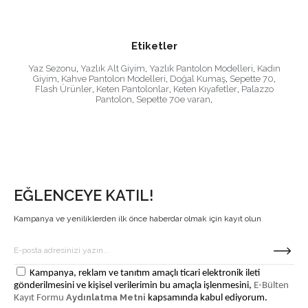
Etiketler
Yaz Sezonu
,
Yazlık Alt Giyim
,
Yazlık Pantolon Modelleri
,
Kadın
Giyim
,
Kahve Pantolon Modelleri
,
Doğal Kumaş
,
Sepette 70
,
Flash Ürünler
,
Keten Pantolonlar
,
Keten Kıyafetler
,
Palazzo
Pantolon
,
Sepette 70e varan
,
EĞLENCEYE KATIL!
Kampanya ve yeniliklerden ilk önce haberdar olmak için kayıt olun
Kampanya, reklam ve tanıtım amaçlı ticari elektronik ileti
gönderilmesini ve kişisel verilerimin bu amaçla işlenmesini,
E-Bülten
Aydınlatma Metni
Kayıt Formu
kapsamında kabul ediyorum.