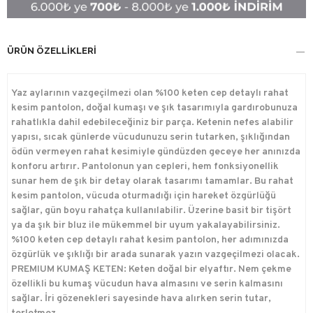
ÜRÜN ÖZELLIKLERI
Yaz aylarının vazgeçilmezi olan %100 keten cep detaylı rahat
kesim pantolon, doğal kumaşı ve şık tasarımıyla gardırobunuza
rahatlıkla dahil edebileceğiniz bir parça. Ketenin nefes alabilir
yapısı, sıcak günlerde vücudunuzu serin tutarken, şıklığından
ödün vermeyen rahat kesimiyle gündüzden geceye her anınızda
konforu artırır. Pantolonun yan cepleri, hem fonksiyonellik
sunar hem de şık bir detay olarak tasarımı tamamlar. Bu rahat
kesim pantolon, vücuda oturmadığı için hareket özgürlüğü
sağlar, gün boyu rahatça kullanılabilir. Üzerine basit bir tişört
ya da şık bir bluz ile mükemmel bir uyum yakalayabilirsiniz.
%100 keten cep detaylı rahat kesim pantolon, her adımınızda
özgürlük ve şıklığı bir arada sunarak yazın vazgeçilmezi olacak.
PREMIUM KUMAŞ KETEN: Keten doğal bir elyaftır. Nem çekme
özellikli bu kumaş vücudun hava almasını ve serin kalmasını
sağlar. İri gözenekleri sayesinde hava alırken serin tutar,