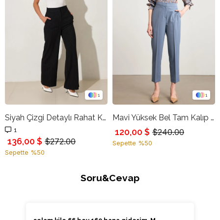
1
1
Siyah Çizgi Detaylı Rahat Kesim Pantolon
Mavi Yüksek Bel Tam Kalıp Pantolon
1
120,00 $
$240.00
136,00 $
$272.00
Sepette %50
Sepette %50
Soru&Cevap