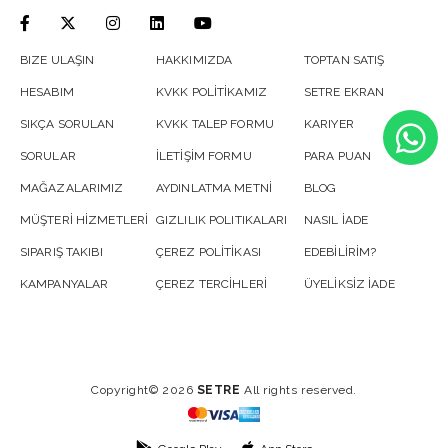
BIZE ULAŞIN
HAKKIMIZDA
TOPTAN SATIŞ
HESABIM
KVKK POLİTİKAMIZ
SETRE EKRAN
SIKÇA SORULAN
KVKK TALEP FORMU
KARIYER
SORULAR
İLETİŞİM FORMU
PARA PUAN
MAĞAZALARIMIZ
AYDINLATMA METNİ
BLOG
MÜŞTERİ HİZMETLERİ
GIZLILIK POLITIKALARI
NASIL İADE
SIPARIŞ TAKIBI
ÇEREZ POLİTİKASI
EDEBİLİRİM?
KAMPANYALAR
ÇEREZ TERCİHLERİ
ÜYELİKSİZ İADE
Copyright© 2026
SETRE
All rights reserved.