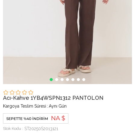
Acı-Kahve 1YB4WSPN1312 PANTOLON
Kargoya Teslim Süresi
:
Aynı Gün
NA $
SEPETTE %40 İNDIRIM
Stok Kodu
ST20250S2013121