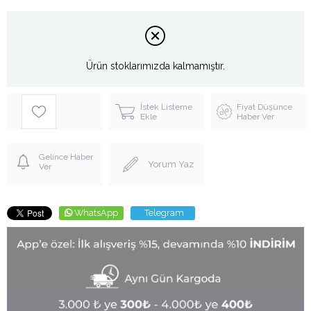
Ürün stoklarımızda kalmamıştır.
İstek Listeme
Fiyat Düşünce
Ekle
Haber Ver
Gelince Haber
Yorum Yaz
Ver
WhatsApp
Telegram