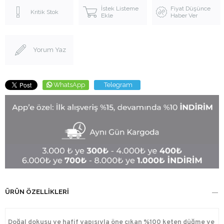
İstek Listeme
Fiyat Düşünce
Kritik Stok
Ekle
Haber Ver
Yorum Yaz
WhatsApp
Telegram
ÜRÜN ÖZELLIKLERI
Doğal dokusu ve hafif yapısıyla öne çıkan %100 keten düğme ve