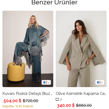
Benzer Ürünler
4
1
Kuvars Püskül Detaylı Bluz Ve Pantolonlu Takım
Olive Asimetrik Kapama Cep Detaylı Ceket, Bel Ve Cep Detaylı Pantolonlu Takım
7
504,00 $
$720.00
340,00 $
$680.00
Sepette %30 İndirim