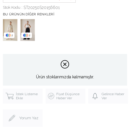
Stok Kodu
ST20250S20156601
BU ÜRÜNÜN DIĞER RENKLERI
2
2
Ürün stoklarımızda kalmamıştır.
İstek Listeme
Fiyat Düşünce
Gelince Haber
Ekle
Haber Ver
Ver
Yorum Yaz