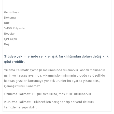
Geniş Paça
Dokuma
Düz
%100 Polyester
Regular
Çift Cepli
Boş
Stüdyo çekimlerinde renkler ışık farklılığından dolayı değişiklik
gösterebilir.
Yıkama Talimatı:
Çamaşır makinesinde yıkanabilir; ancak makinenin
narin ve hassas ayarında, yıkama işleminin narin olduğu ve özellikle
hassas giysileri korumaya yönelik ürünler bu ayarda yıkanabilir.,
Çamaşır Suyu Konamaz
Ütüleme Talimatı:
Düşük sıcaklıkta, max.110C ütülenebilir.
Kurutma Talimatı:
Trikloretilen hariç her tip solvent ile kuru
temizleme yapılabilir.