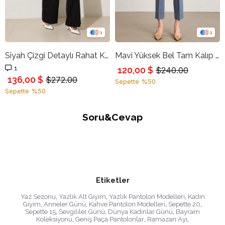
1
1
Siyah Çizgi Detaylı Rahat Kesim Pantolon
Mavi Yüksek Bel Tam Kalıp Pantolon
1
120,00 $
$240.00
136,00 $
$272.00
Sepette %50
Sepette %50
Soru&Cevap
Etiketler
Yaz Sezonu
,
Yazlık Alt Giyim
,
Yazlık Pantolon Modelleri
,
Kadın
Giyim
,
Anneler Günü
,
Kahve Pantolon Modelleri
,
Sepette 20
,
Sepette 15
,
Sevgililer Günü
,
Dünya Kadınlar Günü
,
Bayram
Koleksiyonu
,
Geniş Paça Pantolonlar
,
Ramazan Ayı
,