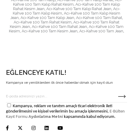
Kahve 100 Tam Kalıp Rahat Kesim
,
Acı-Kahve 100 Tam Kalıp
Rahat Kesim Jean
,
Acı-Kahve 100 Tam Kalıp Rahat Jean
,
Acı-
Kahve 100 Tam Kalıp Kesim
,
Acı-Kahve 100 Tam Kalıp Kesim
Jean
,
Acı-Kahve 100 Tam Kalıp Jean
,
Acı-Kahve 100 Tam Rahat
,
Acı-Kahve 100 Tam Rahat Kesim
,
Acı-Kahve 100 Tam Rahat
Kesim Jean
,
Acı-Kahve 100 Tam Rahat Jean
,
Acı-Kahve 100 Tam
Kesim
,
Acı-Kahve 100 Tam Kesim Jean
,
Acı-Kahve 100 Tam Jean
,
EĞLENCEYE KATIL!
Kampanya ve yeniliklerden ilk önce haberdar olmak için kayıt olun
Kampanya, reklam ve tanıtım amaçlı ticari elektronik ileti
gönderilmesini ve kişisel verilerimin bu amaçla işlenmesini,
E-Bülten
Aydınlatma Metni
Kayıt Formu
kapsamında kabul ediyorum.