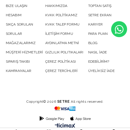
BIZE ULAŞIN
HAKKIMIZDA
TOPTAN SATIŞ
HESABIM
KVKK POLİTİKAMIZ
SETRE EKRAN
SIKÇA SORULAN
KVKK TALEP FORMU
KARIYER
SORULAR
İLETİŞİM FORMU
PARA PUAN
MAĞAZALARIMIZ
AYDINLATMA METNİ
BLOG
MÜŞTERİ HİZMETLERİ
GIZLILIK POLITIKALARI
NASIL İADE
SIPARIŞ TAKIBI
ÇEREZ POLİTİKASI
EDEBİLİRİM?
KAMPANYALAR
ÇEREZ TERCİHLERİ
ÜYELİKSİZ İADE
Copyright© 2026
SETRE
All rights reserved.
Google Play
App Store