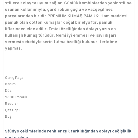
stillere kolayca uyum sağlar. Günlük kombinlerden şehir stiline
uzanan kullanımıyla, gardırobun güçlü ve vazgeçilmez
parçalarından biridir.PREMIUM KUMAŞ PAMUK: Ham maddesi
pamuk olan cotton kumaşlar doğal bir elyaftır, pamuk
liflerinden elde edilir. Emici özelliğinden dolayı yazın en
kullanışlı kumaş türüdür. Nemi iyi emmesi ve ısıyı dışarı
vermesi sebebiyle serin tutma özelliği bulunur, terletme
yapmaz.
Geniş Paça
Denim
Düz
%100 Pamuk
Regular
Çift Cepli
Boş
Stüdyo çekimlerinde renkler ışık farklılığından dolayı değişiklik
gösterebilir.