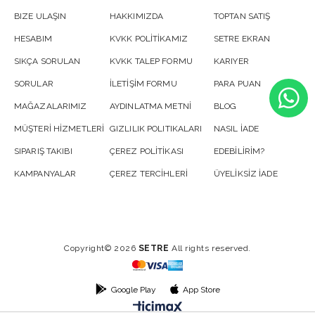
BIZE ULAŞIN
HAKKIMIZDA
TOPTAN SATIŞ
HESABIM
KVKK POLİTİKAMIZ
SETRE EKRAN
SIKÇA SORULAN
KVKK TALEP FORMU
KARIYER
SORULAR
İLETİŞİM FORMU
PARA PUAN
MAĞAZALARIMIZ
AYDINLATMA METNİ
BLOG
MÜŞTERİ HİZMETLERİ
GIZLILIK POLITIKALARI
NASIL İADE
SIPARIŞ TAKIBI
ÇEREZ POLİTİKASI
EDEBİLİRİM?
KAMPANYALAR
ÇEREZ TERCİHLERİ
ÜYELİKSİZ İADE
Copyright© 2026
SETRE
All rights reserved.
Google Play
App Store