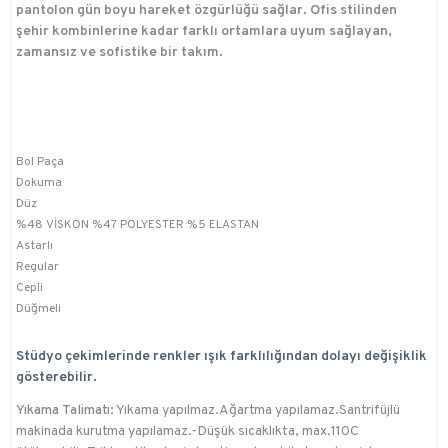
pantolon gün boyu hareket özgürlüğü sağlar. Ofis stilinden
şehir kombinlerine kadar farklı ortamlara uyum sağlayan,
zamansız ve sofistike bir takım.
Bol Paça
Dokuma
Düz
%48 VİSKON %47 POLYESTER %5 ELASTAN
Astarlı
Regular
Cepli
Düğmeli
Stüdyo çekimlerinde renkler ışık farklılığından dolayı değişiklik
gösterebilir.
Yıkama Talimatı:
Yıkama yapılmaz.Ağartma yapılamaz.Santrifüjlü
makinada kurutma yapılamaz.-Düşük sıcaklıkta, max.110C