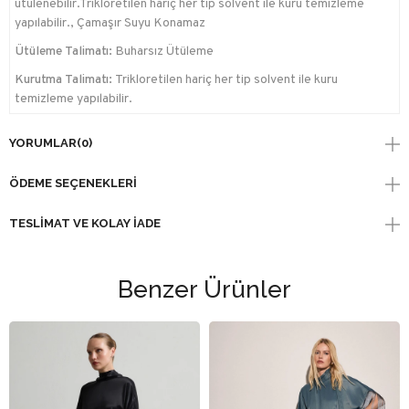
ütülenebilir.Trikloretilen hariç her tip solvent ile kuru temizleme
yapılabilir., Çamaşır Suyu Konamaz
Ütüleme Talimatı:
Buharsız Ütüleme
Kurutma Talimatı:
Trikloretilen hariç her tip solvent ile kuru
temizleme yapılabilir.
YORUMLAR
(0)
ÖDEME SEÇENEKLERI
TESLIMAT VE KOLAY İADE
Benzer Ürünler