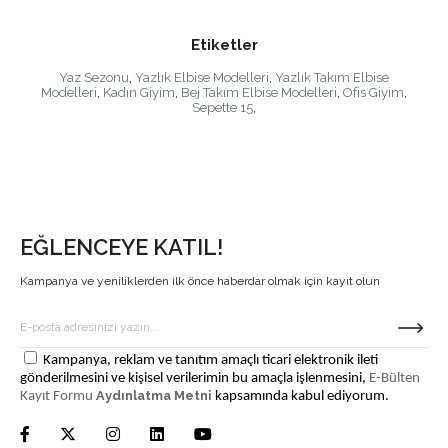
Etiketler
Yaz Sezonu
,
Yazlık Elbise Modelleri
,
Yazlık Takım Elbise
Modelleri
,
Kadın Giyim
,
Bej Takım Elbise Modelleri
,
Ofis Giyim
,
Sepette 15
,
EĞLENCEYE KATIL!
Kampanya ve yeniliklerden ilk önce haberdar olmak için kayıt olun
Kampanya, reklam ve tanıtım amaçlı ticari elektronik ileti
gönderilmesini ve kişisel verilerimin bu amaçla işlenmesini,
E-Bülten
Aydınlatma Metni
Kayıt Formu
kapsamında kabul ediyorum.