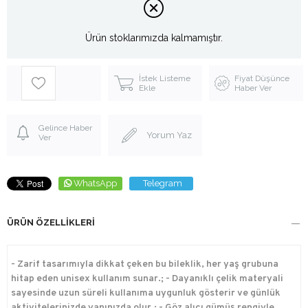
Ürün stoklarımızda kalmamıştır.
İstek Listeme
Fiyat Düşünce
Ekle
Haber Ver
Gelince Haber
Yorum Yaz
Ver
WhatsApp
Telegram
ÜRÜN ÖZELLIKLERI
- Zarif tasarımıyla dikkat çeken bu bileklik, her yaş grubuna
hitap eden unisex kullanım sunar.; - Dayanıklı çelik materyali
sayesinde uzun süreli kullanıma uygunluk gösterir ve günlük
aktivitelerinizde yanınızda olur.; - Göz alıcı gümüş rengiyle