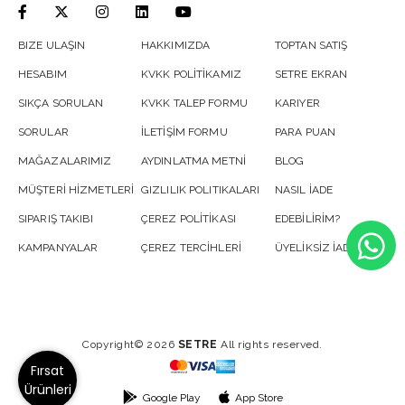
BIZE ULAŞIN
HAKKIMIZDA
TOPTAN SATIŞ
HESABIM
KVKK POLİTİKAMIZ
SETRE EKRAN
SIKÇA SORULAN
KVKK TALEP FORMU
KARIYER
SORULAR
İLETİŞİM FORMU
PARA PUAN
MAĞAZALARIMIZ
AYDINLATMA METNİ
BLOG
MÜŞTERİ HİZMETLERİ
GIZLILIK POLITIKALARI
NASIL İADE
SIPARIŞ TAKIBI
ÇEREZ POLİTİKASI
EDEBİLİRİM?
KAMPANYALAR
ÇEREZ TERCİHLERİ
ÜYELİKSİZ İADE
Copyright© 2026
SETRE
All rights reserved.
Fırsat
Ürünleri
Google Play
App Store