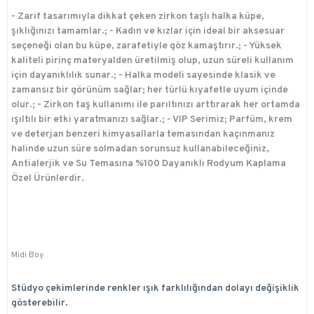
- Zarif tasarımıyla dikkat çeken zirkon taşlı halka küpe,
şıklığınızı tamamlar.; - Kadın ve kızlar için ideal bir aksesuar
seçeneği olan bu küpe, zarafetiyle göz kamaştırır.; - Yüksek
kaliteli pirinç materyalden üretilmiş olup, uzun süreli kullanım
için dayanıklılık sunar.; - Halka modeli sayesinde klasik ve
zamansız bir görünüm sağlar; her türlü kıyafetle uyum içinde
olur.; - Zirkon taş kullanımı ile parıltınızı arttırarak her ortamda
ışıltılı bir etki yaratmanızı sağlar.; - VIP Serimiz; Parfüm, krem
ve deterjan benzeri kimyasallarla temasından kaçınmanız
halinde uzun süre solmadan sorunsuz kullanabileceğiniz,
Antialerjik ve Su Temasına %100 Dayanıklı Rodyum Kaplama
Özel Ürünlerdir.
Midi Boy
Stüdyo çekimlerinde renkler ışık farklılığından dolayı değişiklik
gösterebilir.