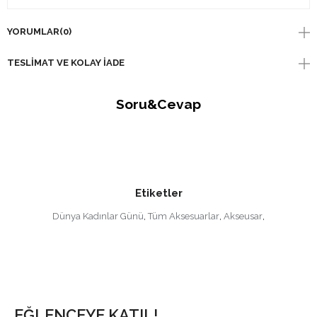
YORUMLAR
(0)
TESLIMAT VE KOLAY İADE
Soru&Cevap
Etiketler
Dünya Kadınlar Günü
,
Tüm Aksesuarlar
,
Akseusar
,
EĞLENCEYE KATIL!