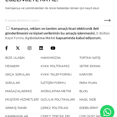
Kampanya ve yeniliklerden ilk önce haberdar olmak için kayıt olun
Kampanya, reklam ve tanıtım amaçlı ticari elektronik ileti
gönderilmesini ve kişisel verilerimin bu amaçla işlenmesini,
E-Bülten
Aydınlatma Metni
Kayıt Formu
kapsamında kabul ediyorum.
BIZE ULAŞIN
HAKKIMIZDA
TOPTAN SATIŞ
HESABIM
KVKK POLİTİKAMIZ
SETRE EKRAN
SIKÇA SORULAN
KVKK TALEP FORMU
KARIYER
SORULAR
İLETİŞİM FORMU
PARA PUAN
MAĞAZALARIMIZ
AYDINLATMA METNİ
BLOG
MÜŞTERİ HİZMETLERİ
GIZLILIK POLITIKALARI
NASIL İADE
SIPARIŞ TAKIBI
ÇEREZ POLİTİKASI
EDEBİLİRİM?
KAMPANYALAR
ÇEREZ TERCİHLERİ
ÜYELİKSİZ İADE