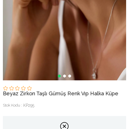
Beyaz Zirkon Taşlı Gümüş Renk Vıp Halka Küpe
Stok Kodu
KP295