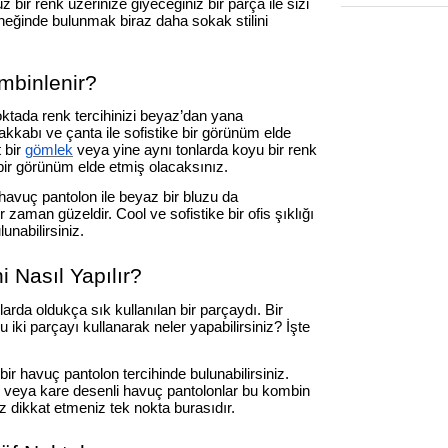
bir renk üzerinize giyeceğiniz bir parça ile sizi
eneğinde bulunmak biraz daha sokak stilini
mbinlenir?
oktada renk tercihinizi beyaz’dan yana
yakkabı ve çanta ile sofistike bir görünüm elde
 bir
gömlek
veya yine aynı tonlarda koyu bir renk
ir görünüm elde etmiş olacaksınız.
havuç pantolon ile beyaz bir bluzu da
 zaman güzeldir. Cool ve sofistike bir ofis şıklığı
unabilirsiniz.
 Nasıl Yapılır?
llarda oldukça sık kullanılan bir parçaydı. Bir
 iki parçayı kullanarak neler yapabilirsiniz? İşte
ir havuç pantolon tercihinde bulunabilirsiniz.
li veya kare desenli havuç pantolonlar bu kombin
 dikkat etmeniz tek nokta burasıdır.