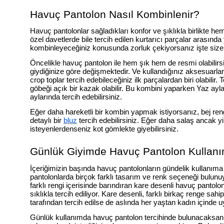
Havuç Pantolon Nasıl Kombinlenir?
Havuç pantolonlar sağladıkları konfor ve şıklıkla birlikte h
özel davetlerde bile tercih edilen kurtarıcı parçalar arasınd
kombinleyeceğiniz konusunda zorluk çekiyorsanız işte size 
Öncelikle havuç pantolon ile hem şık hem de resmi olabilir
giydiğinize göre değişmektedir. Ve kullandığınız aksesuarla
crop toplar tercih edebileceğiniz ilk parçalardan biri olabilir.
göbeği açık bir kazak olabilir. Bu kombini yaparken Yaz ay
aylarında tercih edebilirsiniz.
Eğer daha hareketli bir kombin yapmak istiyorsanız, bej reng
detaylı bir
bluz
tercih edebilirsiniz. Eğer daha salaş ancak yi
isteyenlerdenseniz kot gömlekte giyebilirsiniz.
Günlük Giyimde Havuç Pantolon Kullanım
İçeriğimizin başında havuç pantolonların gündelik kullanı
pantolonlarda birçok farklı tasarım ve renk seçeneği bulunuy
farklı rengi içerisinde barındıran kare desenli havuç pantolon
sıklıkla tercih ediliyor. Kare desenli, farklı birkaç renge sa
tarafından tercih edilse de aslında her yaştan kadın içinde 
Günlük kullanımda havuç pantolon tercihinde bulunacaksanız