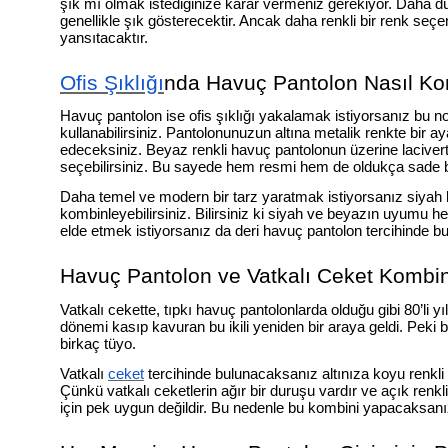
şık mı olmak istediğinize karar vermeniz gerekiyor. Daha düz 
genellikle şık gösterecektir. Ancak daha renkli bir renk seç
yansıtacaktır.
Ofis Şıklığı
nda Havuç Pantolon Nasıl Ko
Havuç pantolon ise ofis şıklığı yakalamak istiyorsanız bu n
kullanabilirsiniz. Pantolonunuzun altına metalik renkte bir a
edeceksiniz. Beyaz renkli havuç pantolonun üzerine lacivert
seçebilirsiniz. Bu sayede hem resmi hem de oldukça sade b
Daha temel ve modern bir tarz yaratmak istiyorsanız siyah 
kombinleyebilirsiniz. Bilirsiniz ki siyah ve beyazın uyumu her
elde etmek istiyorsanız da deri havuç pantolon tercihinde bul
Havuç Pantolon ve Vatkalı Ceket Kombini
Vatkalı cekette, tıpkı havuç pantolonlarda olduğu gibi 80’li yı
dönemi kasıp kavuran bu ikili yeniden bir araya geldi. Peki bu
birkaç tüyo.
Vatkalı
ceket
tercihinde bulunacaksanız altınıza koyu renkli b
Çünkü vatkalı ceketlerin ağır bir duruşu vardır ve açık renk
için pek uygun değildir. Bu nedenle bu kombini yapacaksanız