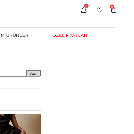
3
0
ÜM ÜRÜNLER
ÖZEL FİYATLAR
Ara