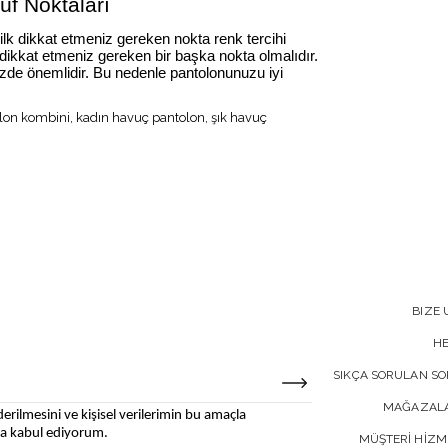
f Noktaları
lk dikkat etmeniz gereken nokta renk tercihi
dikkat etmeniz gereken bir başka nokta olmalıdır.
izde önemlidir. Bu nedenle pantolonunuzu iyi
lon kombini, kadın havuç pantolon, şık havuç
BIZE 
H
SIKÇA SORULAN S
MAĞAZALA
erilmesini ve kişisel verilerimin bu amaçla
 kabul ediyorum.
MÜŞTERİ HİZM