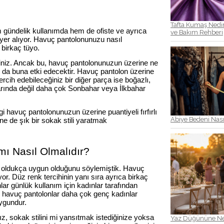
Tafta Kumaş Nedir?
em gündelik kullanımda hem de ofiste ve ayrıca
ve Bakım Rehberi
a yer alıyor. Havuç pantolonunuzu nasıl
birkaç tüyo.
siniz. Ancak bu, havuç pantolonunuzun üzerine ne
r da buna etki edecektir. Havuç pantolon üzerine
 Tercih edebileceğiniz bir diğer parça ise boğazlı,
larında değil daha çok Sonbahar veya İlkbahar
i havuç pantolonunuzun üzerine puantiyeli fırfırlı
Abiye Bedeni Nası
ne de şık bir sokak stili yaratmak
ı Nasıl Olmalıdır?
ma oldukça uygun olduğunu söylemiştik. Havuç
or. Düz renk tercihinin yanı sıra ayrıca birkaç
lar günlük kullanım için kadınlar tarafından
hip havuç pantolonlar daha çok genç kadınlar
uygundur.
, sokak stilini mi yansıtmak istediğinize yoksa
Yaz Düğününe Ne 