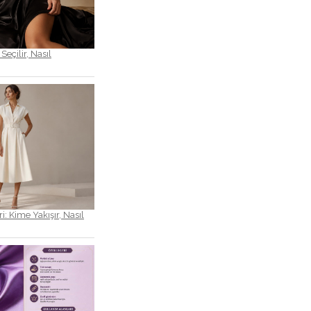
Seçilir, Nasıl
i: Kime Yakışır, Nasıl