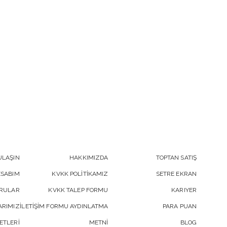
ULAŞIN
HAKKIMIZDA
TOPTAN SATIŞ
ESABIM
KVKK POLİTİKAMIZ
SETRE EKRAN
ORULAR
KVKK TALEP FORMU
KARIYER
RIMIZ
İLETİŞİM FORMU AYDINLATMA
PARA PUAN
ETLERİ
METNİ
BLOG