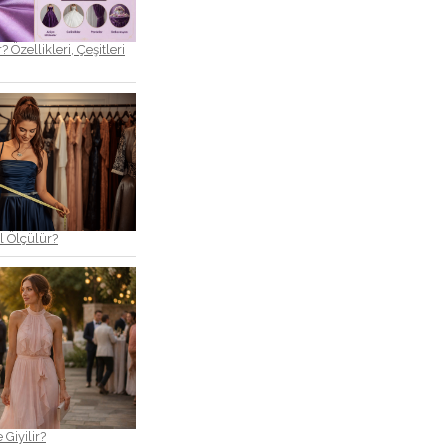
 Özellikleri, Çeşitleri
l Ölçülür?
Giyilir?