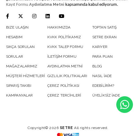
Aydınlatma Metni
Kayıt Formu
kapsamında kabul ediyorum.
BIZE ULAŞIN
HAKKIMIZDA
TOPTAN SATIŞ
HESABIM
KVKK POLİTİKAMIZ
SETRE EKRAN
SIKÇA SORULAN
KVKK TALEP FORMU
KARIYER
SORULAR
İLETİŞİM FORMU
PARA PUAN
MAĞAZALARIMIZ
AYDINLATMA METNİ
BLOG
MÜŞTERİ HİZMETLERİ
GIZLILIK POLITIKALARI
NASIL İADE
SIPARIŞ TAKIBI
ÇEREZ POLİTİKASI
EDEBİLİRİM?
KAMPANYALAR
ÇEREZ TERCİHLERİ
ÜYELİKSİZ İADE
Copyright© 2026
SETRE
All rights reserved.