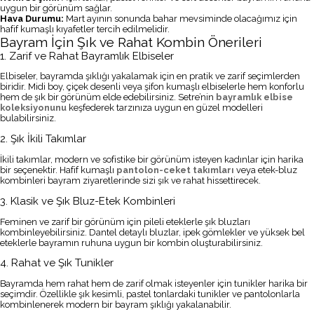
uygun bir görünüm sağlar.
Hava Durumu:
Mart ayının sonunda bahar mevsiminde olacağımız için
hafif kumaşlı kıyafetler tercih edilmelidir.
Bayram İçin Şık ve Rahat Kombin Önerileri
1. Zarif ve Rahat Bayramlık Elbiseler
Elbiseler, bayramda şıklığı yakalamak için en pratik ve zarif seçimlerden
biridir. Midi boy, çiçek desenli veya şifon kumaşlı elbiselerle hem konforlu
hem de şık bir görünüm elde edebilirsiniz. Setre’nin
bayramlık elbise
koleksiyonunu
keşfederek tarzınıza uygun en güzel modelleri
bulabilirsiniz.
2. Şık İkili Takımlar
İkili takımlar, modern ve sofistike bir görünüm isteyen kadınlar için harika
bir seçenektir. Hafif kumaşlı
pantolon-ceket takımları
veya etek-bluz
kombinleri bayram ziyaretlerinde sizi şık ve rahat hissettirecek.
3. Klasik ve Şık Bluz-Etek Kombinleri
Feminen ve zarif bir görünüm için pileli eteklerle şık bluzları
kombinleyebilirsiniz. Dantel detaylı bluzlar, ipek gömlekler ve yüksek bel
eteklerle bayramın ruhuna uygun bir kombin oluşturabilirsiniz.
4. Rahat ve Şık Tunikler
Bayramda hem rahat hem de zarif olmak isteyenler için tunikler harika bir
seçimdir. Özellikle şık kesimli, pastel tonlardaki tunikler ve pantolonlarla
kombinlenerek modern bir bayram şıklığı yakalanabilir.