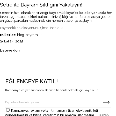
Setre ile Bayram Şıklığını Yakalayın!
Setre’nin özel olarak hazırladığı
bayramlık kıyafet koleksiyonunda
her
tarza uygun seçenekleri bulabilirsiniz. Şıklığı ve konforu bir araya getiren
en güzel parçaları keşfetmek için hemen alışverişe başlayın!
Bayramlık Koleksiyonunu Şimdi İncele ➜
Etiketler:
blog, bayramlik
Şubat 24, 2025
Listeye dön
EĞLENCEYE KATIL!
Kampanya ve yeniliklerden ilk önce haberdar olmak için kayıt olun
Kampanya, reklam ve tanıtım amaçlı ticari elektronik ileti
gönderilmesini ve kişisel verilerimin bu amaçla işlenmesini,
E-Bülten