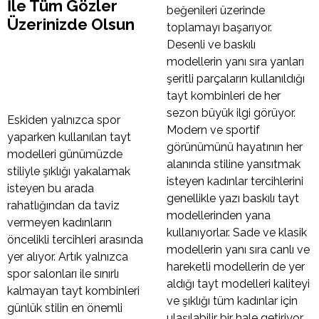
İle Tüm Gözler
beğenileri üzerinde
Üzerinizde Olsun
toplamayı başarıyor.
Desenli ve baskılı
modellerin yanı sıra yanları
şeritli parçaların kullanıldığı
tayt kombinleri de her
sezon büyük ilgi görüyor.
Eskiden yalnızca spor
Modern ve sportif
yaparken kullanılan tayt
görünümünü hayatının her
modelleri günümüzde
alanında stiline yansıtmak
stiliyle şıklığı yakalamak
isteyen kadınlar tercihlerini
isteyen bu arada
genellikle yazı baskılı tayt
rahatlığından da taviz
modellerinden yana
vermeyen kadınların
kullanıyorlar. Sade ve klasik
öncelikli tercihleri arasında
modellerin yanı sıra canlı ve
yer alıyor. Artık yalnızca
hareketli modellerin de yer
spor salonları ile sınırlı
aldığı tayt modelleri kaliteyi
kalmayan tayt kombinleri
ve şıklığı tüm kadınlar için
günlük stilin en önemli
ulaşılabilir bir hale getiriyor.