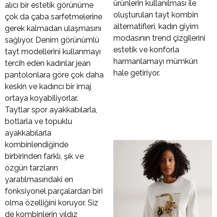
ürünlerin kullanılması ile
alıcı bir estetik görünüme
oluşturulan tayt kombin
çok da çaba sarfetmelerine
alternatifleri, kadın giyim
gerek kalmadan ulaşmasını
modasının trend çizgilerini
sağlıyor. Denim görünümlü
estetik ve konforla
tayt modellerini kullanmayı
harmanlamayı mümkün
tercih eden kadınlar jean
hale getiriyor.
pantolonlara göre çok daha
keskin ve kadıncı bir imaj
ortaya koyabiliyorlar.
Taytlar spor ayakkabılarla,
botlarla ve topuklu
ayakkabılarla
kombinlendiğinde
birbirinden farklı, şık ve
özgün tarzların
yaratılmasındaki en
fonksiyonel parçalardan biri
olma özelliğini koruyor. Siz
de kombinlerin yıldız