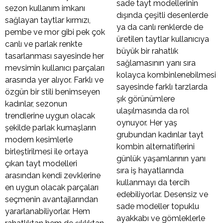
sade tayt modellerinin
sezon kullanım imkanı
dışında çeşitli desenlerde
sağlayan taytlar kırmızı,
ya da canlı renklerde de
pembe ve mor gibi pek çok
üretilen taytlar kullanıcıya
canlı ve parlak renkte
büyük bir rahatlık
tasarlanması sayesinde her
sağlamasının yanı sıra
mevsimin kullanıcı parçaları
kolayca kombinlenebilmesi
arasında yer alıyor. Farklı ve
sayesinde farklı tarzlarda
özgün bir stili benimseyen
şık görünümlere
kadınlar, sezonun
ulaşılmasında da rol
trendlerine uygun olacak
oynuyor. Her yaş
şekilde parlak kumaşların
grubundan kadınlar tayt
modern kesimlerle
kombin alternatiflerini
birleştirilmesi ile ortaya
günlük yaşamlarının yanı
çıkan tayt modelleri
sıra iş hayatlarında
arasından kendi zevklerine
kullanmayı da tercih
en uygun olacak parçaları
edebiliyorlar. Desensiz ve
seçmenin avantajlarından
sade modeller topuklu
yararlanabiliyorlar. Hem
ayakkabı ve gömleklerle