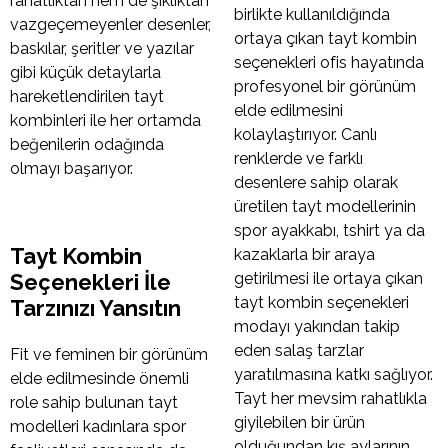
rahatlıktan hem de şıklıktan
birlikte kullanıldığında
vazgeçemeyenler desenler,
ortaya çıkan tayt kombin
baskılar, şeritler ve yazılar
seçenekleri ofis hayatında
gibi küçük detaylarla
profesyonel bir görünüm
hareketlendirilen tayt
elde edilmesini
kombinleri ile her ortamda
kolaylaştırıyor. Canlı
beğenilerin odağında
renklerde ve farklı
olmayı başarıyor.
desenlere sahip olarak
üretilen tayt modellerinin
spor ayakkabı, tshirt ya da
Tayt Kombin
kazaklarla bir araya
Seçenekleri İle
getirilmesi ile ortaya çıkan
tayt kombin seçenekleri
Tarzınızı Yansıtın
modayı yakından takip
eden salaş tarzlar
Fit ve feminen bir görünüm
yaratılmasına katkı sağlıyor.
elde edilmesinde önemli
Tayt her mevsim rahatlıkla
role sahip bulunan tayt
giyilebilen bir ürün
modelleri kadınlara spor
olduğundan kış aylarının