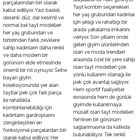
parçalarından biri olarak
Tayt kombin seçenekleri
kabul ediliyor. Yazı baskılı,
her yaş grubundan kadınlar
desenli, düz, dar kesimli ve
için şıklığı ve rahatlığı bir
normal bel tayt modelleri
arada yakalama imkanını
her yaş grubundan ve
veriyor. Son yılların önde
birbirinden farklı zevklere
gelen giyim ürünlerinden
sahip kadınların daha renkli
olan ve moda trendleri
ve daha modern bir
arasında özel bir yere sahip
görünüm elde etmesinde
olan tayt modelleri çok
önemli bir rol oynuyor. Setre
yönlü kullanım olanağı ile
bayan giyim
pek çok avantaj sağlıyor.
koleksiyonunda yer alan
Hem sportif faaliyetler
taytlar pek çok farlı parça
esnasında hem de günlük
ile rahatlıkla
giyimde kullanılmaya
kombinlenebildiği için
müsait olan tayt modelleri
kadınların gardroplarını
feminen bir görünüm
zenginleştiren en
sağlanmasına da katkıda
fonksiyonel parçalardan biri
bulunabiliyor. Tek renkli
olarak kabul ediliyor. Her