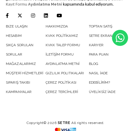
Aydınlatma Metni
Kayıt Formu
kapsamında kabul ediyorum.
BIZE ULAŞIN
HAKKIMIZDA
TOPTAN SATIŞ
HESABIM
KVKK POLİTİKAMIZ
SETRE EKRAN
SIKÇA SORULAN
KVKK TALEP FORMU
KARIYER
SORULAR
İLETİŞİM FORMU
PARA PUAN
MAĞAZALARIMIZ
AYDINLATMA METNİ
BLOG
MÜŞTERİ HİZMETLERİ
GIZLILIK POLITIKALARI
NASIL İADE
SIPARIŞ TAKIBI
ÇEREZ POLİTİKASI
EDEBİLİRİM?
KAMPANYALAR
ÇEREZ TERCİHLERİ
ÜYELİKSİZ İADE
Copyright© 2026
SETRE
All rights reserved.