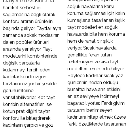
faaliyetleri esnasında da
soğuk havalarına karşı
hareket serbestliği
koruma sağlaması için kalın
sağlamasına bağlı olarak
kumaşlarla tasarlanan kışlık
konforu artıran ürünlerin
tayt modelleri en soğuk
başında geliyor. Taytlar aynı
havalarda bile hem koruma
zamanda sokak modasının
hem de rahat bir şıklık
da en popüler ürünleri
veriyor. Sıcak havalarda
arasında yer alıyor. Tayt
genellikle ferah tutan,
modellerini kombinlerinde
terletmeyen ve kısa tayt
değişik parçalarla
modelleri tercih edilebiliyor.
kullanmayı tercih eden
Böylece kadınlar sıcak yaz
kadınlar kendi özgün
günlerinin neden olduğu
tarzlarını özgür bir şekilde
bunaltıcı havaların etkisini
görünümlerine
en az seviyeye indirmeyi
yansıtabiliyorlar. Kot tayt
başarabiliyorlar. Farklı giyim
kombin alternatifleri ise
tarzlarını benimseyen
kotun pratikliğini taytın
kadınlara hitap etmek üzere
konforu ile birleştirerek
farklı özelliklerde tasarlanan
kadınların çarpıcı ve göz