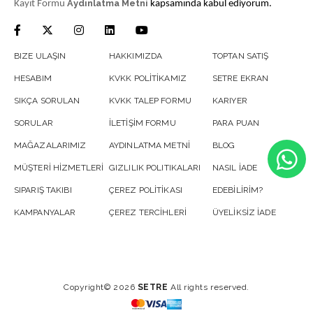
Aydınlatma Metni
Kayıt Formu
kapsamında kabul ediyorum.
BIZE ULAŞIN
HAKKIMIZDA
TOPTAN SATIŞ
HESABIM
KVKK POLİTİKAMIZ
SETRE EKRAN
SIKÇA SORULAN
KVKK TALEP FORMU
KARIYER
SORULAR
İLETİŞİM FORMU
PARA PUAN
MAĞAZALARIMIZ
AYDINLATMA METNİ
BLOG
MÜŞTERİ HİZMETLERİ
GIZLILIK POLITIKALARI
NASIL İADE
SIPARIŞ TAKIBI
ÇEREZ POLİTİKASI
EDEBİLİRİM?
KAMPANYALAR
ÇEREZ TERCİHLERİ
ÜYELİKSİZ İADE
Copyright© 2026
SETRE
All rights reserved.