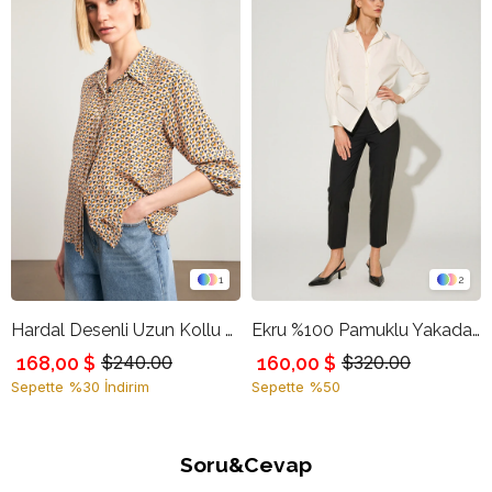
1
2
Hardal Desenli Uzun Kollu Gömlek
Ekru %100 Pamuklu Yakada Taş Ve Pile Detaylı Gömlek
168,00 $
160,00 $
$240.00
$320.00
Sepette %30 İndirim
Sepette %50
Soru&Cevap