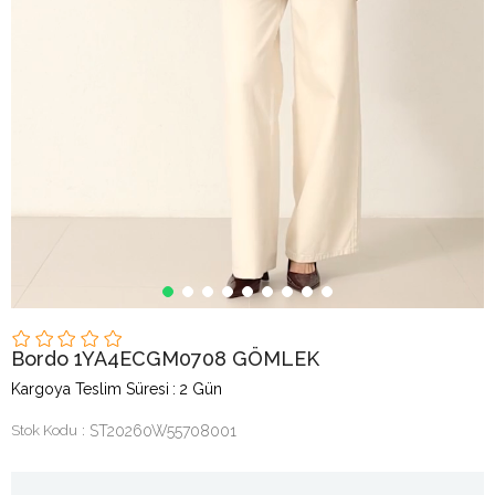
Bordo 1YA4ECGM0708 GÖMLEK
Kargoya Teslim Süresi
:
2 Gün
Stok Kodu
ST20260W55708001