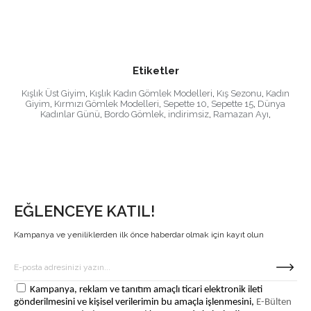
Etiketler
Kışlık Üst Giyim
,
Kışlık Kadın Gömlek Modelleri
,
Kış Sezonu
,
Kadın
Giyim
,
Kırmızı Gömlek Modelleri
,
Sepette 10
,
Sepette 15
,
Dünya
Kadınlar Günü
,
Bordo Gömlek
,
indirimsiz
,
Ramazan Ayı
,
EĞLENCEYE KATIL!
Kampanya ve yeniliklerden ilk önce haberdar olmak için kayıt olun
Kampanya, reklam ve tanıtım amaçlı ticari elektronik ileti
gönderilmesini ve kişisel verilerimin bu amaçla işlenmesini,
E-Bülten