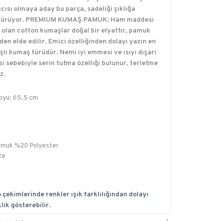
ıcısı olmaya aday bu parça, sadeliği şıklığa
türüyor. PREMIUM KUMAŞ PAMUK: Ham maddesi
olan cotton kumaşlar doğal bir elyaftır, pamuk
nden elde edilir. Emici özelliğinden dolayı yazın en
ışlı kumaş türüdür. Nemi iyi emmesi ve ısıyı dışarı
i sebebiyle serin tutma özelliği bulunur, terletme
z.
oyu: 65.5 cm
muk %20 Polyester
ze
 çekimlerinde renkler ışık farklılığından dolayı
lik gösterebilir.