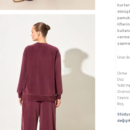
kurtar
dönüş
pamuk 
lifleri
kullan
vermes
yapma
Ürün B
Örme
Düz
%80 Pa
Oversi
Cepsiz
Boş
Stüdyo
değişik