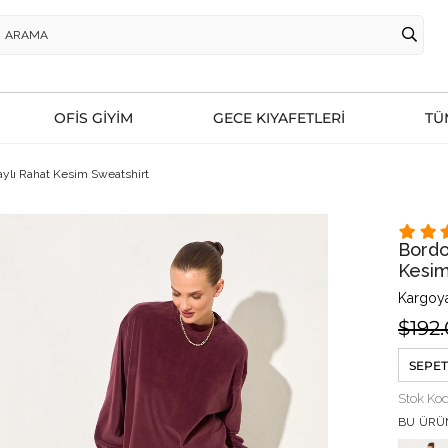
OFİS GİYİM
GECE KIYAFETLERİ
TÜ
aylı Rahat Kesim Sweatshirt
Bordo
Kesim
Kargoya
$192
SEPET
Stok Ko
BU ÜRÜ