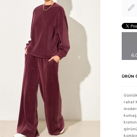
ÜRÜN 
Günlük
rahat 
modern
kumaşı
kısmınd
görünü
kombin