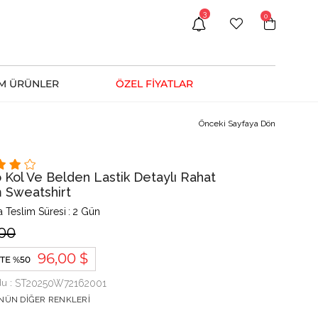
3
0
M ÜRÜNLER
ÖZEL FİYATLAR
Önceki Sayfaya Dön
 Kol Ve Belden Lastik Detaylı Rahat
 Sweatshirt
 Teslim Süresi
:
2 Gün
.00
96,00 $
TE %50
du
ST20250W72162001
NÜN DIĞER RENKLERI