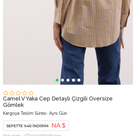
Camel V Yaka Cep Detaylı Çizgili Oversize
Gömlek
Kargoya Teslim Süresi
:
Aynı Gün
NA $
SEPETTE %40 İNDIRIM
Stok Kodu
ST20250W5561301