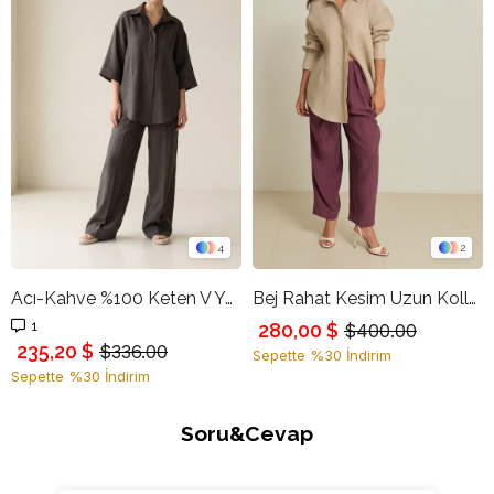
4
2
Acı-Kahve %100 Keten V Yaka Yarım Kol Detaylı Rahat Kesim Gömlek
Bej Rahat Kesim Uzun Kollu Keten Gömlek
1
280,00 $
$400.00
235,20 $
$336.00
Sepette %30 İndirim
Sepette %30 İndirim
Soru&Cevap