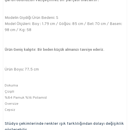
gardırobunuzun vazgeçilmez bir parçası olacaktır.
Modelin Giydiği Ürün Bedeni: S
Model Ölçüleri: Boy : 1.79 cm / Göğüs: 85 cm / Bel: 70 cm / Basen:
98 cm / Kg: 58
Ürün Geniş kalıptır. Bir beden küçük almanızı tavsiye ederiz.
Ürün Boyu: 77.5 cm
Dokuma
Çizgili
%84 Pamuk %16 Poliamid
Oversize
Cepsiz
Stüdyo çekimlerinde renkler ışık farklılığından dolayı değişiklik
gösterebilir.