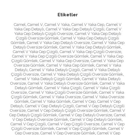
Etiketler
Camel
,
Camel V
,
Camel V Yaka
,
Camel V Yaka Cep
,
Camel V
Yaka Cep Detaylı
,
Camel V Yaka Cep Detaylı Çizgili
,
Camel V
Yaka Cep Detaylı Çizgili Oversize
,
Camel V Yaka Cep Detaylı
Çizgili Oversize Gömlek
,
Camel V Yaka Cep Detaylı Çizgili
Gömlek
,
Camel V Yaka Cep Detaylı Oversize
,
Camel V Yaka Cep
Detaylı Oversize Gömlek
,
Camel V Yaka Cep Detaylı Gömlek
,
Camel V Yaka Cep Çizgili
,
Camel V Yaka Cep Çizgili Oversize
,
Camel V Yaka Cep Çizgili Oversize Gömlek
,
Camel V Yaka Cep
Çizgili Gömlek
,
Camel V Yaka Cep Oversize
,
Camel V Yaka Cep
Oversize Gömlek
,
Camel V Yaka Cep Gömlek
,
Camel V Yaka
Detaylı
,
Camel V Yaka Detaylı Çizgili
,
Camel V Yaka Detaylı
Çizgili Oversize
,
Camel V Yaka Detaylı Çizgili Oversize Gömlek
,
Camel V Yaka Detaylı Çizgili Gömlek
,
Camel V Yaka Detaylı
Oversize
,
Camel V Yaka Detaylı Oversize Gömlek
,
Camel V Yaka
Detaylı Gömlek
,
Camel V Yaka Çizgili
,
Camel V Yaka Çizgili
Oversize
,
Camel V Yaka Çizgili Oversize Gömlek
,
Camel V Yaka
Çizgili Gömlek
,
Camel V Yaka Oversize
,
Camel V Yaka Oversize
Gömlek
,
Camel V Yaka Gömlek
,
Camel V Cep
,
Camel V Cep
Detaylı
,
Camel V Cep Detaylı Çizgili
,
Camel V Cep Detaylı Çizgili
Oversize
,
Camel V Cep Detaylı Çizgili Oversize Gömlek
,
Camel V
Cep Detaylı Çizgili Gömlek
,
Camel V Cep Detaylı Oversize
,
Camel
V Cep Detaylı Oversize Gömlek
,
Camel V Cep Detaylı Gömlek
,
Camel V Cep Çizgili
,
Camel V Cep Çizgili Oversize
,
Camel V Cep
Çizgili Oversize Gömlek
,
Camel V Cep Çizgili Gömlek
,
Camel V
Cep Oversize
,
Camel V Cep Oversize Gömlek
,
Camel V Cep