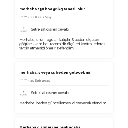
merheba 158 boa 56 kg M nasil olur
*** *** - 11 Kas 2024
Setre satıcısının cevabı
Merhaba, ürün regular kalıptır S beden ölçüleri
göğüs:122cm bel:122cm'dir ölçüleri kontrol ederek
tercih etmenizi öneririz efendim.
merhaba, s veya xs beden gelecek mi
*** *** - 25 Şub 2025
Setre satıcısının cevabı
Merhaba, beden güncellemesi olmayacak efendim
Merhaba cizgileri ne renk acaba