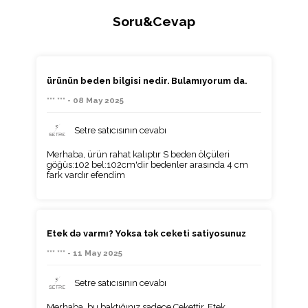
Soru&Cevap
ürünün beden bilgisi nedir. Bulamıyorum da.
*** *** - 08 May 2025
Setre satıcısının cevabı
Merhaba, ürün rahat kalıptır S beden ölçüleri
göğüs:102 bel:102cm'dir bedenler arasında 4 cm
fark vardır efendim
Etek də varmı? Yoksa tək ceketi satiyosunuz
*** *** - 11 May 2025
Setre satıcısının cevabı
Merhaba, bu baktığınız sadece Cekettir, Etek