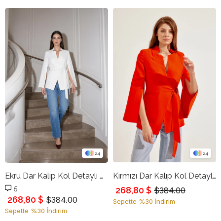
24
24
Ekru Dar Kalıp Kol Detaylı Belde Bağlama Detaylı Ceket
Kırmızı Dar Kalıp Kol Detaylı Belde Bağlama Detaylı Ceket
5
268,80 $
$384.00
268,80 $
$384.00
Sepette %30 İndirim
Sepette %30 İndirim