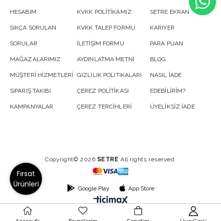
HESABIM
KVKK POLİTİKAMIZ
SETRE EKRAN
SIKÇA SORULAN
KVKK TALEP FORMU
KARIYER
SORULAR
İLETİŞİM FORMU
PARA PUAN
MAĞAZALARIMIZ
AYDINLATMA METNİ
BLOG
MÜŞTERİ HİZMETLERİ
GIZLILIK POLITIKALARI
NASIL İADE
SIPARIŞ TAKIBI
ÇEREZ POLİTİKASI
EDEBİLİRİM?
KAMPANYALAR
ÇEREZ TERCİHLERİ
ÜYELİKSİZ İADE
Copyright© 2026
SETRE
All rights reserved.
Fırsat
Ürünleri
Google Play
App Store