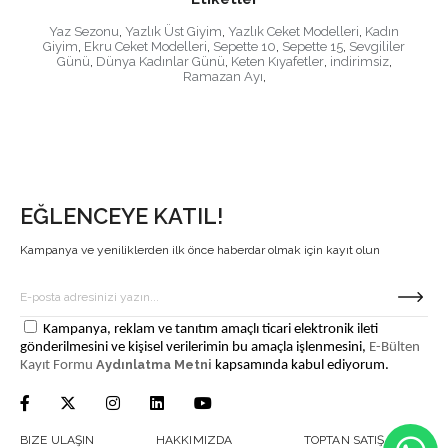
Yaz Sezonu
,
Yazlık Üst Giyim
,
Yazlık Ceket Modelleri
,
Kadın
Giyim
,
Ekru Ceket Modelleri
,
Sepette 10
,
Sepette 15
,
Sevgililer
Günü
,
Dünya Kadınlar Günü
,
Keten Kıyafetler
,
indirimsiz
,
Ramazan Ayı
,
EĞLENCEYE KATIL!
Kampanya ve yeniliklerden ilk önce haberdar olmak için kayıt olun
Kampanya, reklam ve tanıtım amaçlı ticari elektronik ileti
gönderilmesini ve kişisel verilerimin bu amaçla işlenmesini,
E-Bülten
Aydınlatma Metni
Kayıt Formu
kapsamında kabul ediyorum.
BIZE ULAŞIN
HAKKIMIZDA
TOPTAN SATIŞ