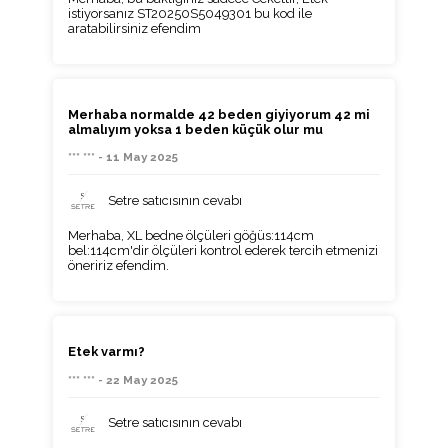
istiyorsanız ST20250S5049301 bu kod ile
aratabilirsiniz efendim
Merhaba normalde 42 beden giyiyorum 42 mi
almalıyım yoksa 1 beden küçük olur mu
*** *** - 11 May 2025
Setre satıcısının cevabı
Merhaba, XL bedne ölçüleri göğüs:114cm
bel:114cm'dir ölçüleri kontrol ederek tercih etmenizi
öneririz efendim.
Etek varmı?
*** *** - 22 May 2025
Setre satıcısının cevabı