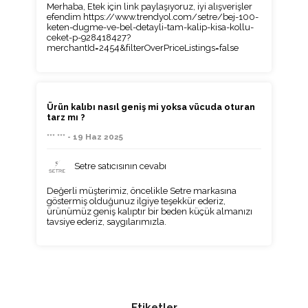
Merhaba, Etek için link paylaşıyoruz, iyi alışverişler
efendim https://www.trendyol.com/setre/bej-100-
keten-dugme-ve-bel-detayli-tam-kalip-kisa-kollu-
ceket-p-928418427?
merchantId=2454&filterOverPriceListings=false
Ürün kalıbı nasıl geniş mi yoksa vücuda oturan
tarz mı ?
*** *** - 19 Haz 2025
Setre satıcısının cevabı
Değerli müşterimiz, öncelikle Setre markasına
göstermiş olduğunuz ilgiye teşekkür ederiz,
ürünümüz geniş kalıptır bir beden küçük almanızı
tavsiye ederiz, saygılarımızla.
Etiketler