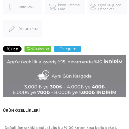
İstek Listeme
Fiyat Düşünce
Kritik Stok
Ekle
Haber Ver
Yorum Yaz
WhatsApp
Telegram
ÜRÜN ÖZELLIKLERI
Doğallığın şıklıkla buluştuğu bu %100 keten kısa kollu ceket,