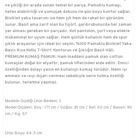
ve şıklığı bir arada sunan temel bir parça. Pamuklu kumaşı,
nefes alabilirliği ve yumuşak dokusu ile gün boyu konfor sağlar.
Bisiklet yaka tasarımı ise hem şık hem de rahat bir görünüm
sunar. Basit ama zarif olan bu tişört, gardırobunuzda her zaman
yer alması gereken bir parçadır. Kot pantolon, şort veya etekle
mükemmel bir uyum sağlar. Hem günlük kullanım hem de spor
şıklık arayanlar için ideal bir seçim. %100 Pamuklu Bisiklet Yaka
Basic Kısa Kollu T-Shirt: Konforun ve Şıklığın Basit Hâli.
PREMIUM KUMAŞ PAMUK: Ham maddesi pamuk olan cotton
kumaşlar doğal bir elyaftır, pamuk liflerinden elde edilir. Emici
özelliğinden dolayı yazın en kullanışlı kumaş türüdür. Nemi iyi
emmesi ve ısıyı dışarı vermesi sebebiyle serin tutma özelliği
bulunur, terletme yapmaz.
Modelin Giydiği Ürün Bedeni: S
Model Ölçüleri: Boy : 171 cm / Göğüs: 81 cm / Bel: 60 cm / Basen: 90
cm / Kg: 57
Ürün Boyu: 64.5 cm