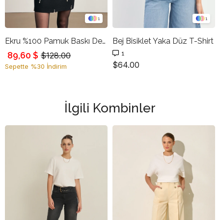
1
1
Ekru %100 Pamuk Baskı Detaylı Bisiklet Yaka Kısa Kollu T-Shirt
Bej Bisiklet Yaka Düz T-Shirt
1
89,60 $
$128.00
$64.00
Sepette %30 İndirim
İlgili Kombinler