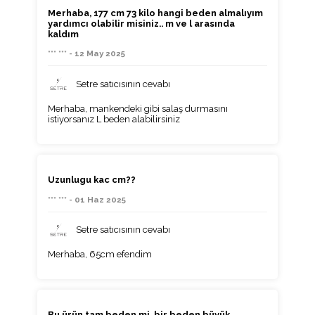
Merhaba, 177 cm 73 kilo hangi beden almalıyım
yardımcı olabilir misiniz.. m ve l arasında
kaldım
*** *** - 12 May 2025
Setre satıcısının cevabı
Merhaba, mankendeki gibi salaş durmasını
istiyorsanız L beden alabilirsiniz
Uzunlugu kac cm??
*** *** - 01 Haz 2025
Setre satıcısının cevabı
Merhaba, 65cm efendim
Bu ürün tam beden mi, bir beden büyük