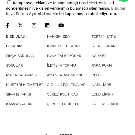
Kampanya, reklam ve tanıtım amaçlı ticari elektronik ileti
gönderilmesini ve kişisel verilerimin bu amaçla işlenmesini,
E-Bülten
Aydınlatma Metni
Kayıt Formu
kapsamında kabul ediyorum.
BIZE ULAŞIN
HAKKIMIZDA
TOPTAN SATIŞ
HESABIM
KVKK POLİTİKAMIZ
SETRE EKRAN
SIKÇA SORULAN
KVKK TALEP FORMU
KARIYER
SORULAR
İLETİŞİM FORMU
PARA PUAN
MAĞAZALARIMIZ
AYDINLATMA METNİ
BLOG
MÜŞTERİ HİZMETLERİ
GIZLILIK POLITIKALARI
NASIL İADE
SIPARIŞ TAKIBI
ÇEREZ POLİTİKASI
EDEBİLİRİM?
KAMPANYALAR
ÇEREZ TERCİHLERİ
ÜYELİKSİZ İADE