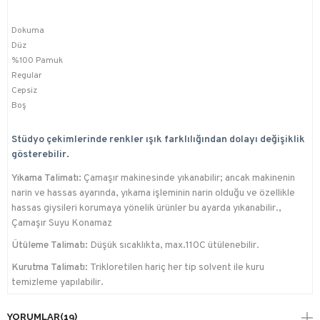
Dokuma
Düz
%100 Pamuk
Regular
Cepsiz
Boş
Stüdyo çekimlerinde renkler ışık farklılığından dolayı değişiklik
gösterebilir.
Yıkama Talimatı:
Çamaşır makinesinde yıkanabilir; ancak makinenin
narin ve hassas ayarında, yıkama işleminin narin olduğu ve özellikle
hassas giysileri korumaya yönelik ürünler bu ayarda yıkanabilir.,
Çamaşır Suyu Konamaz
Ütüleme Talimatı:
Düşük sıcaklıkta, max.110C ütülenebilir.
Kurutma Talimatı:
Trikloretilen hariç her tip solvent ile kuru
temizleme yapılabilir.
YORUMLAR
(19)