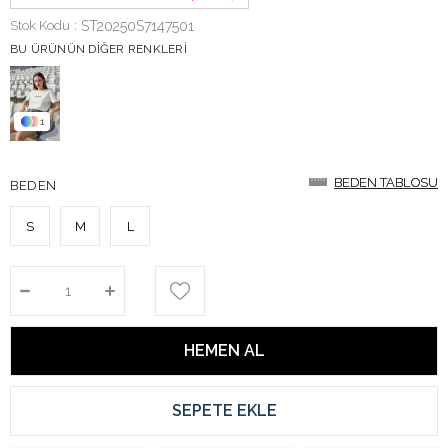
Stok Kodu
ST20250S7147501
BU ÜRÜNÜN DIĞER RENKLERI
1
BEDEN TABLOSU
BEDEN TABLOSU
BEDEN
S
M
L