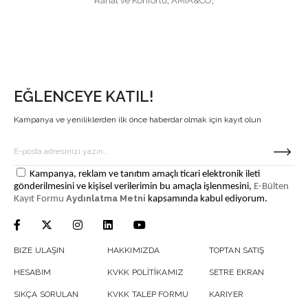
Rahat ve Konforlu
,
AMIA&CO
,
EĞLENCEYE KATIL!
Kampanya ve yeniliklerden ilk önce haberdar olmak için kayıt olun
Kampanya, reklam ve tanıtım amaçlı ticari elektronik ileti
gönderilmesini ve kişisel verilerimin bu amaçla işlenmesini,
E-Bülten
Aydınlatma Metni
Kayıt Formu
kapsamında kabul ediyorum.
BIZE ULAŞIN
HAKKIMIZDA
TOPTAN SATIŞ
HESABIM
KVKK POLİTİKAMIZ
SETRE EKRAN
SIKÇA SORULAN
KVKK TALEP FORMU
KARIYER