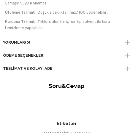
Çamaşır Suyu Konamaz
Ütüleme Talimatı:
Düşük sıcaklıkta, max.110C ütülenebilir.
Kurutma Talimatı:
Trikloretilen hariç her tip solvent ile kuru
temizleme yapılabilir.
YORUMLAR
(0)
ÖDEME SEÇENEKLERI
TESLIMAT VE KOLAY İADE
Soru&Cevap
Etiketler