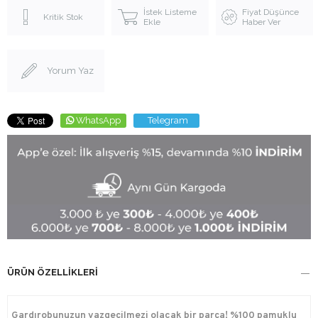
İstek Listeme
Fiyat Düşünce
Kritik Stok
Ekle
Haber Ver
Yorum Yaz
WhatsApp
Telegram
ÜRÜN ÖZELLIKLERI
Gardırobunuzun vazgeçilmezi olacak bir parça! %100 pamuklu