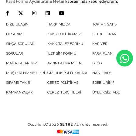
Aydınlatma Metni
Kayıt Formu
kapsamında kabul ediyorum.
BIZE ULAŞIN
HAKKIMIZDA
TOPTAN SATIŞ
HESABIM
KVKK POLİTİKAMIZ
SETRE EKRAN
SIKÇA SORULAN
KVKK TALEP FORMU
KARIYER
SORULAR
İLETİŞİM FORMU
PARA PUAN
MAĞAZALARIMIZ
AYDINLATMA METNİ
BLOG
MÜŞTERİ HİZMETLERİ
GIZLILIK POLITIKALARI
NASIL İADE
SIPARIŞ TAKIBI
ÇEREZ POLİTİKASI
EDEBİLİRİM?
KAMPANYALAR
ÇEREZ TERCİHLERİ
ÜYELİKSİZ İADE
Copyright© 2026
SETRE
All rights reserved.