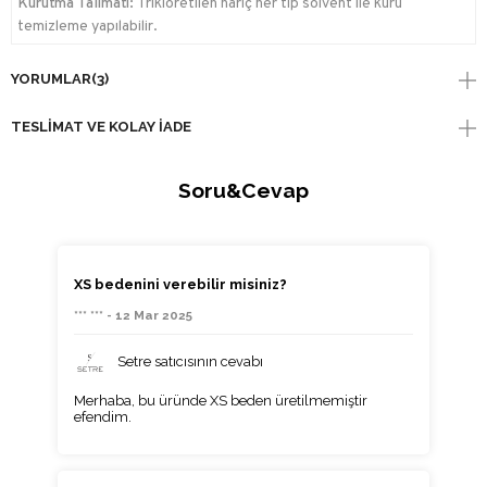
Kurutma Talimatı:
Trikloretilen hariç her tip solvent ile kuru
temizleme yapılabilir.
YORUMLAR
(3)
TESLIMAT VE KOLAY İADE
Soru&Cevap
XS bedenini verebilir misiniz?
*** *** - 12 Mar 2025
Setre satıcısının cevabı
Merhaba, bu üründe XS beden üretilmemiştir
efendim.