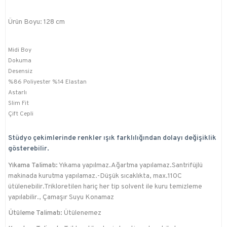
Ürün Boyu: 128 cm
Midi Boy
Dokuma
Desensiz
%86 Poliyester %14 Elastan
Astarlı
Slim Fit
Çift Cepli
Stüdyo çekimlerinde renkler ışık farklılığından dolayı değişiklik
gösterebilir.
Yıkama Talimatı:
Yıkama yapılmaz.Ağartma yapılamaz.Santrifüjlü
makinada kurutma yapılamaz.-Düşük sıcaklıkta, max.110C
ütülenebilir.Trikloretilen hariç her tip solvent ile kuru temizleme
yapılabilir., Çamaşır Suyu Konamaz
Ütüleme Talimatı:
Ütülenemez