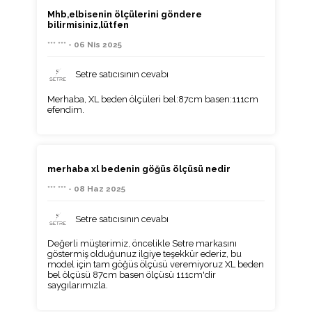
Mhb,elbisenin ölçülerini göndere
bilirmisiniz,lütfen
*** *** - 06 Nis 2025
Setre satıcısının cevabı
Merhaba, XL beden ölçüleri bel:87cm basen:111cm
efendim.
merhaba xl bedenin göğüs ölçüsü nedir
*** *** - 08 Haz 2025
Setre satıcısının cevabı
Değerli müşterimiz, öncelikle Setre markasını
göstermiş olduğunuz ilgiye teşekkür ederiz, bu
model için tam göğüs ölçüsü veremiyoruz XL beden
bel ölçüsü 87cm basen ölçüsü 111cm'dir
saygılarımızla.