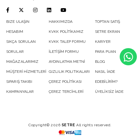
BIZE ULAŞIN
HAKKIMIZDA
TOPTAN SATIŞ
HESABIM
KVKK POLİTİKAMIZ
SETRE EKRAN
SIKÇA SORULAN
KVKK TALEP FORMU
KARIYER
SORULAR
İLETİŞİM FORMU
PARA PUAN
MAĞAZALARIMIZ
AYDINLATMA METNİ
BLOG
MÜŞTERİ HİZMETLERİ
GIZLILIK POLITIKALARI
NASIL İADE
SIPARIŞ TAKIBI
ÇEREZ POLİTİKASI
EDEBİLİRİM?
KAMPANYALAR
ÇEREZ TERCİHLERİ
ÜYELİKSİZ İADE
Copyright© 2026
SETRE
All rights reserved.