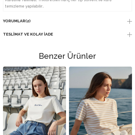
Kurutma Talimatı:
Trikloretilen hariç her tip solvent ile kuru
temizleme yapılabilir.
YORUMLAR
(2)
TESLIMAT VE KOLAY İADE
Benzer Ürünler