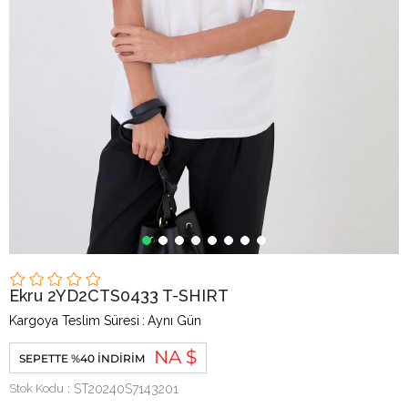
Ekru 2YD2CTS0433 T-SHIRT
Kargoya Teslim Süresi
:
Aynı Gün
NA $
SEPETTE %40 İNDIRIM
Stok Kodu
ST20240S7143201