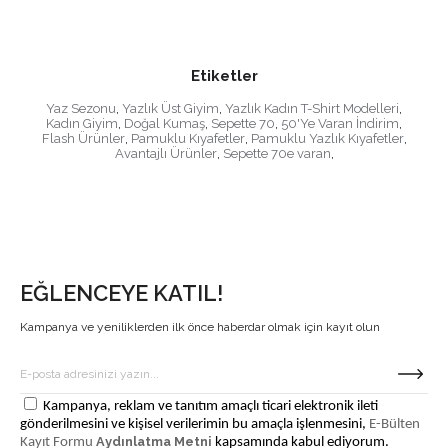
Etiketler
Yaz Sezonu
,
Yazlık Üst Giyim
,
Yazlık Kadın T-Shirt Modelleri
,
Kadın Giyim
,
Doğal Kumaş
,
Sepette 70
,
50'Ye Varan İndirim
,
Flash Ürünler
,
Pamuklu Kıyafetler
,
Pamuklu Yazlık Kıyafetler
,
Avantajlı Ürünler
,
Sepette 70e varan
,
EĞLENCEYE KATIL!
Kampanya ve yeniliklerden ilk önce haberdar olmak için kayıt olun
Kampanya, reklam ve tanıtım amaçlı ticari elektronik ileti
gönderilmesini ve kişisel verilerimin bu amaçla işlenmesini,
E-Bülten
Aydınlatma Metni
Kayıt Formu
kapsamında kabul ediyorum.