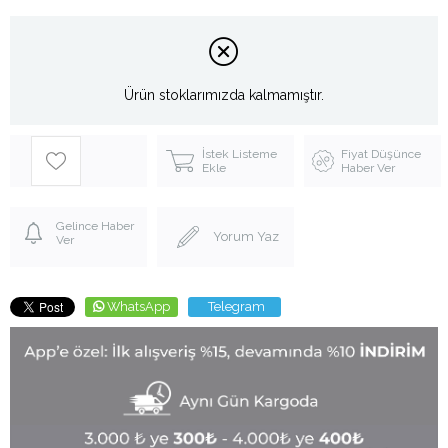
Ürün stoklarımızda kalmamıştır.
İstek Listeme
Fiyat Düşünce
Ekle
Haber Ver
Gelince Haber
Yorum Yaz
Ver
WhatsApp
Telegram