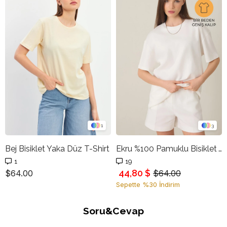
1
3
Bej Bisiklet Yaka Düz T-Shirt
Ekru %100 Pamuklu Bisiklet Yaka Basic Kısa Kollu Oversize T-Shirt
1
19
44,80 $
$64.00
$64.00
Sepette %30 İndirim
Soru&Cevap