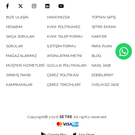
BIZE ULAŞIN
HAKKIMIZDA
TOPTAN SATIŞ
HESABIM
KVKK POLİTİKAMIZ
SETRE EKRAN
SIKÇA SORULAN
KVKK TALEP FORMU
KARIYER
SORULAR
İLETİŞİM FORMU
PARA PUAN
MAĞAZALARIMIZ
AYDINLATMA METNİ
BLOG
MÜŞTERİ HİZMETLERİ
GIZLILIK POLITIKALARI
NASIL İADE
SIPARIŞ TAKIBI
ÇEREZ POLİTİKASI
EDEBİLİRİM?
KAMPANYALAR
ÇEREZ TERCİHLERİ
ÜYELİKSİZ İADE
Copyright© 2026
SETRE
All rights reserved.
Google Play
App Store