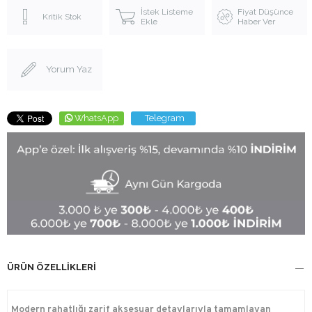
İstek Listeme
Fiyat Düşünce
Kritik Stok
Ekle
Haber Ver
Yorum Yaz
WhatsApp
Telegram
ÜRÜN ÖZELLIKLERI
Modern rahatlığı zarif aksesuar detaylarıyla tamamlayan