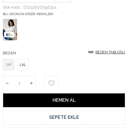
Stok Kodu
ST20260S7156301
BU ÜRÜNÜN DIĞER RENKLERI
1
BEDEN TABLOSU
BEDEN TABLOSU
BEDEN
SM
LXL