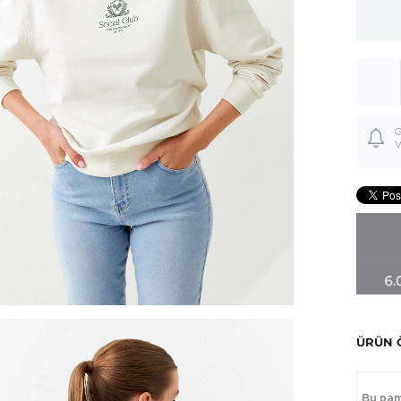
G
V
ÜRÜN 
Bu pam