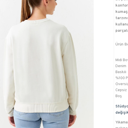
konfor
kumaşı
tarzın
kullan
parçal
Ürün B
Midi Bo
Denim
Baskılı
%100 
Oversi
Cepsiz
Boş
Stüdyo
değişik
Yıkama 