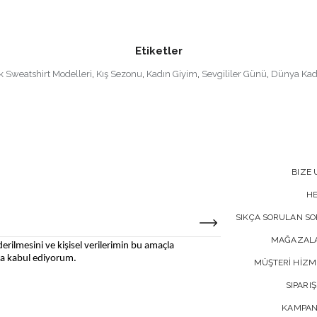
Etiketler
ık Sweatshirt Modelleri
,
Kış Sezonu
,
Kadın Giyim
,
Sevgililer Günü
,
Dünya Kad
BIZE 
H
SIKÇA SORULAN S
MAĞAZALA
erilmesini ve kişisel verilerimin bu amaçla
 kabul ediyorum.
MÜŞTERİ HİZM
SIPARIŞ
KAMPAN