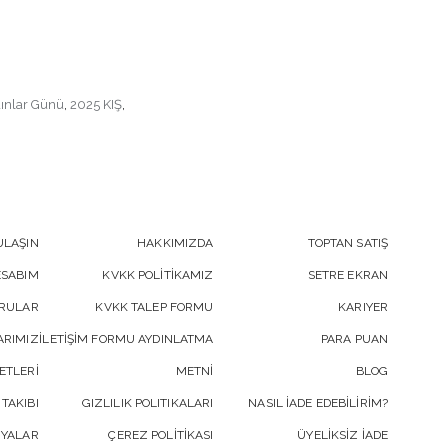
ınlar Günü
,
2025 KIŞ
,
ULAŞIN
HAKKIMIZDA
TOPTAN SATIŞ
ESABIM
KVKK POLİTİKAMIZ
SETRE EKRAN
ORULAR
KVKK TALEP FORMU
KARIYER
RIMIZ
İLETİŞİM FORMU AYDINLATMA
PARA PUAN
ETLERİ
METNİ
BLOG
 TAKIBI
GIZLILIK POLITIKALARI
NASIL İADE EDEBİLİRİM?
YALAR
ÇEREZ POLİTİKASI
ÜYELİKSİZ İADE