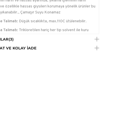
in narin ve hassas ayarında, yıkama işleminin narin
ve özellikle hassas giysileri korumaya yönelik ürünler bu
yıkanabilir., Çamaşır Suyu Konamaz
e Talimatı:
Düşük sıcaklıkta, max.110C ütülenebilir.
a Talimatı:
Trikloretilen hariç her tip solvent ile kuru
me yapılabilir.
LAR
(3)
AT VE KOLAY İADE