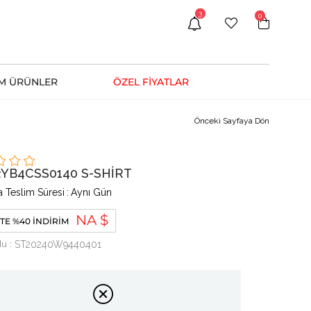
3
0
M ÜRÜNLER
ÖZEL FİYATLAR
Önceki Sayfaya Dön
2YB4CSS0140 S-SHİRT
 Teslim Süresi
:
Aynı Gün
NA $
TE %40 İNDIRIM
du
ST20240W9440401