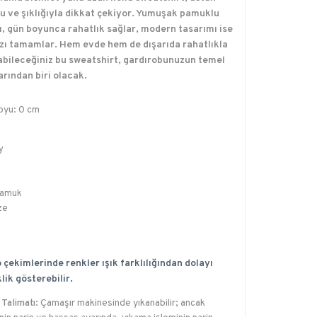
u ve şıklığıyla dikkat çekiyor. Yumuşak pamuklu
, gün boyunca rahatlık sağlar, modern tasarımı ise
ızı tamamlar. Hem evde hem de dışarıda rahatlıkla
abileceğiniz bu sweatshirt, gardırobunuzun temel
arından biri olacak.
oyu: 0 cm
y
Pamuk
ze
 çekimlerinde renkler ışık farklılığından dolayı
lik gösterebilir.
Talimatı:
Çamaşır makinesinde yıkanabilir; ancak