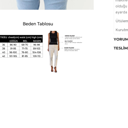
makinen
olduğu 
ayarda 
Ütülem
Kurutm
temizle
YORUM
TESLIM