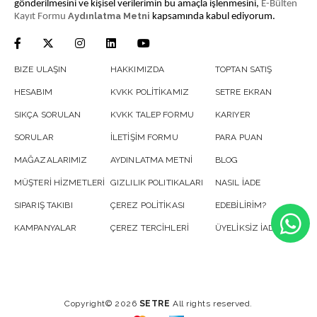
gönderilmesini ve kişisel verilerimin bu amaçla işlenmesini,
E-Bülten
Aydınlatma Metni
Kayıt Formu
kapsamında kabul ediyorum.
BIZE ULAŞIN
HAKKIMIZDA
TOPTAN SATIŞ
HESABIM
KVKK POLİTİKAMIZ
SETRE EKRAN
SIKÇA SORULAN
KVKK TALEP FORMU
KARIYER
SORULAR
İLETİŞİM FORMU
PARA PUAN
MAĞAZALARIMIZ
AYDINLATMA METNİ
BLOG
MÜŞTERİ HİZMETLERİ
GIZLILIK POLITIKALARI
NASIL İADE
SIPARIŞ TAKIBI
ÇEREZ POLİTİKASI
EDEBİLİRİM?
KAMPANYALAR
ÇEREZ TERCİHLERİ
ÜYELİKSİZ İADE
Copyright© 2026
SETRE
All rights reserved.