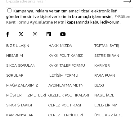
Kampanya, reklam ve tanıtım amaçlı ticari elektronik ileti
gönderilmesini ve kişisel verilerimin bu amaçla işlenmesini,
E-Bülten
Aydınlatma Metni
Kayıt Formu
kapsamında kabul ediyorum.
BIZE ULAŞIN
HAKKIMIZDA
TOPTAN SATIŞ
HESABIM
KVKK POLİTİKAMIZ
SETRE EKRAN
SIKÇA SORULAN
KVKK TALEP FORMU
KARIYER
SORULAR
İLETİŞİM FORMU
PARA PUAN
MAĞAZALARIMIZ
AYDINLATMA METNİ
BLOG
MÜŞTERİ HİZMETLERİ
GIZLILIK POLITIKALARI
NASIL İADE
SIPARIŞ TAKIBI
ÇEREZ POLİTİKASI
EDEBİLİRİM?
KAMPANYALAR
ÇEREZ TERCİHLERİ
ÜYELİKSİZ İADE