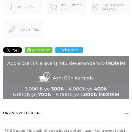
İstek Listeme
Fiyat Düşünce
Kritik Stok
Ekle
Haber Ver
Yorum Yaz
WhatsApp
Telegram
ÜRÜN ÖZELLIKLERI
%100 pamuklu bisiklet yaka baskı detaylı uzun kollu sweatshirt,