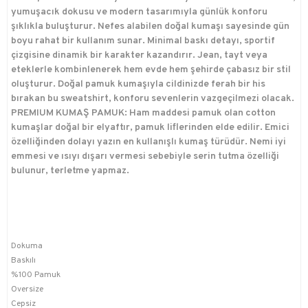
yumuşacık dokusu ve modern tasarımıyla günlük konforu
şıklıkla buluşturur. Nefes alabilen doğal kumaşı sayesinde gün
boyu rahat bir kullanım sunar. Minimal baskı detayı, sportif
çizgisine dinamik bir karakter kazandırır. Jean, tayt veya
eteklerle kombinlenerek hem evde hem şehirde çabasız bir stil
oluşturur. Doğal pamuk kumaşıyla cildinizde ferah bir his
bırakan bu sweatshirt, konforu sevenlerin vazgeçilmezi olacak.
PREMIUM KUMAŞ PAMUK: Ham maddesi pamuk olan cotton
kumaşlar doğal bir elyaftır, pamuk liflerinden elde edilir. Emici
özelliğinden dolayı yazın en kullanışlı kumaş türüdür. Nemi iyi
emmesi ve ısıyı dışarı vermesi sebebiyle serin tutma özelliği
bulunur, terletme yapmaz.
Dokuma
Baskılı
%100 Pamuk
Oversize
Cepsiz