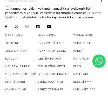
Kampanya, reklam ve tanıtım amaçlı ticari elektronik ileti
gönderilmesini ve kişisel verilerimin bu amaçla işlenmesini,
E-Bülten
Aydınlatma Metni
Kayıt Formu
kapsamında kabul ediyorum.
BIZE ULAŞIN
HAKKIMIZDA
TOPTAN SATIŞ
HESABIM
KVKK POLİTİKAMIZ
SETRE EKRAN
SIKÇA SORULAN
KVKK TALEP FORMU
KARIYER
SORULAR
İLETİŞİM FORMU
PARA PUAN
MAĞAZALARIMIZ
AYDINLATMA METNİ
BLOG
MÜŞTERİ HİZMETLERİ
GIZLILIK POLITIKALARI
NASIL İADE
SIPARIŞ TAKIBI
ÇEREZ POLİTİKASI
EDEBİLİRİM?
KAMPANYALAR
ÇEREZ TERCİHLERİ
ÜYELİKSİZ İADE