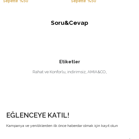
Sepette %50
Sepette %50
Soru&Cevap
Etiketler
Rahat ve Konforlu
,
indirimsiz
,
AMIA&CO
,
EĞLENCEYE KATIL!
Kampanya ve yeniliklerden ilk önce haberdar olmak için kayıt olun