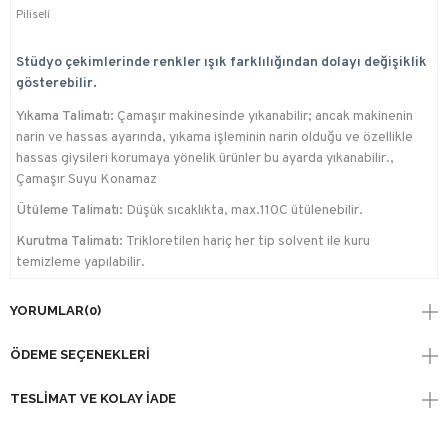
Piliseli
Stüdyo çekimlerinde renkler ışık farklılığından dolayı değişiklik
gösterebilir.
Yıkama Talimatı:
Çamaşır makinesinde yıkanabilir; ancak makinenin
narin ve hassas ayarında, yıkama işleminin narin olduğu ve özellikle
hassas giysileri korumaya yönelik ürünler bu ayarda yıkanabilir.,
Çamaşır Suyu Konamaz
Ütüleme Talimatı:
Düşük sıcaklıkta, max.110C ütülenebilir.
Kurutma Talimatı:
Trikloretilen hariç her tip solvent ile kuru
temizleme yapılabilir.
YORUMLAR
(0)
ÖDEME SEÇENEKLERI
TESLIMAT VE KOLAY İADE