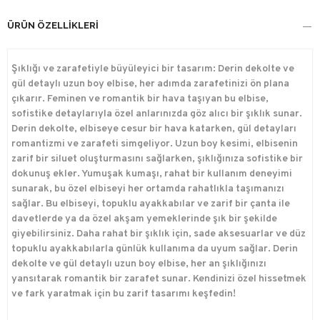
ÜRÜN ÖZELLIKLERI
Şıklığı ve zarafetiyle büyüleyici bir tasarım: Derin dekolte ve
gül detaylı uzun boy elbise, her adımda zarafetinizi ön plana
çıkarır. Feminen ve romantik bir hava taşıyan bu elbise,
sofistike detaylarıyla özel anlarınızda göz alıcı bir şıklık sunar.
Derin dekolte, elbiseye cesur bir hava katarken, gül detayları
romantizmi ve zarafeti simgeliyor. Uzun boy kesimi, elbisenin
zarif bir siluet oluşturmasını sağlarken, şıklığınıza sofistike bir
dokunuş ekler. Yumuşak kumaşı, rahat bir kullanım deneyimi
sunarak, bu özel elbiseyi her ortamda rahatlıkla taşımanızı
sağlar. Bu elbiseyi, topuklu ayakkabılar ve zarif bir çanta ile
davetlerde ya da özel akşam yemeklerinde şık bir şekilde
giyebilirsiniz. Daha rahat bir şıklık için, sade aksesuarlar ve düz
topuklu ayakkabılarla günlük kullanıma da uyum sağlar. Derin
dekolte ve gül detaylı uzun boy elbise, her an şıklığınızı
yansıtarak romantik bir zarafet sunar. Kendinizi özel hissetmek
ve fark yaratmak için bu zarif tasarımı keşfedin!