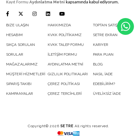
Aydınlatma Metni
Kayıt Formu
kapsamında kabul ediyorum.
BIZE ULAŞIN
HAKKIMIZDA
TOPTAN SATIŞ
HESABIM
KVKK POLİTİKAMIZ
SETRE EKRAN
SIKÇA SORULAN
KVKK TALEP FORMU
KARIYER
SORULAR
İLETİŞİM FORMU
PARA PUAN
MAĞAZALARIMIZ
AYDINLATMA METNİ
BLOG
MÜŞTERİ HİZMETLERİ
GIZLILIK POLITIKALARI
NASIL İADE
SIPARIŞ TAKIBI
ÇEREZ POLİTİKASI
EDEBİLİRİM?
KAMPANYALAR
ÇEREZ TERCİHLERİ
ÜYELİKSİZ İADE
Copyright© 2026
SETRE
All rights reserved.