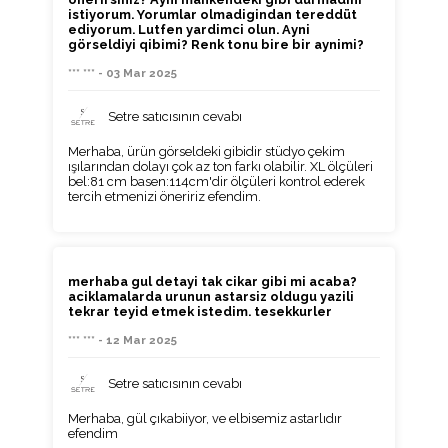
istiyorum. Yorumlar olmadigindan tereddüt
ediyorum. Lutfen yardimci olun. Ayni
görseldiyi qibimi? Renk tonu bire bir aynimi?
*** *** - 03 Mar 2025
Setre satıcısının cevabı
Merhaba, ürün görseldeki gibidir stüdyo çekim
ışılarından dolayı çok az ton farkı olabilir. XL ölçüleri
bel:81 cm basen:114cm'dir ölçüleri kontrol ederek
tercih etmenizi öneririz efendim.
merhaba gul detayi tak cikar gibi mi acaba?
aciklamalarda urunun astarsiz oldugu yazili
tekrar teyid etmek istedim. tesekkurler
*** *** - 12 Mar 2025
Setre satıcısının cevabı
Merhaba, gül çıkabiiyor, ve elbisemiz astarlıdır
efendim