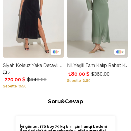
1
2
Siyah Kolsuz Yaka Detaylı Belden Oturtmalı Kadife Elbise
Nil Yeşili Tam Kalıp Rahat Kesim Boyun Ve Etek Detaylı Elbise
2
180,00 $
$360.00
220,00 $
$440.00
Sepette %50
Sepette %50
Soru&Cevap
İyi günler. 170 boy 79 kq biri için hanqi bedeni
önerirsiniz? Ayni mankendeki gibi durmadini