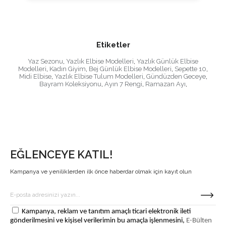
Etiketler
Yaz Sezonu
,
Yazlık Elbise Modelleri
,
Yazlık Günlük Elbise
Modelleri
,
Kadın Giyim
,
Bej Günlük Elbise Modelleri
,
Sepette 10
,
Midi Elbise
,
Yazlık Elbise Tulum Modelleri
,
Gündüzden Geceye
,
Bayram Koleksiyonu
,
Ayın 7 Rengi
,
Ramazan Ayı
,
EĞLENCEYE KATIL!
Kampanya ve yeniliklerden ilk önce haberdar olmak için kayıt olun
Kampanya, reklam ve tanıtım amaçlı ticari elektronik ileti
gönderilmesini ve kişisel verilerimin bu amaçla işlenmesini,
E-Bülten