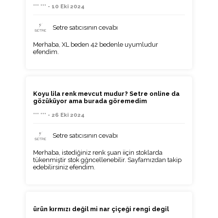
*** *** - 10 Eki 2024
Setre satıcısının cevabı
Merhaba, XL beden 42 bedenle uyumludur
efendim.
Koyu lila renk mevcut mudur? Setre online da
gözüküyor ama burada göremedim
*** *** - 26 Eki 2024
Setre satıcısının cevabı
Merhaba, istediğiniz renk şuan iiçin stoklarda
tükenmiştir stok gğncellenebilir. Sayfamızdan takip
edebilirsiniz efendim.
ürün kırmızı değil mi nar çiçeği rengi degil