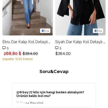
24
24
Ekru Dar Kalıp Kol Detaylı Belde Bağlama Detaylı Ceket
Siyah Dar Kalıp Kol Detaylı Belde Bağlama Detaylı Ceket
5
5
268,80 $
$384.00
$384.00
Sepette %30 İndirim
Soru&Cevap
176 boy 77 kilo için hangi beden almalıyım?
Ürünün kalıbı bol mu?
*** *** - 14 May 2023