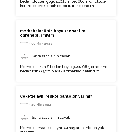
beden ölçüleri göğüs:102cm bel:88cm'dir ölçüleri
kontrol ederek tercih edebilirsiniz efendim.
merhabalar ürün boyu kaç santim
öğrenebilirmiyim
*** *** - 11 Mar 2024
Setre satıcısının cevabı
Merhaba, ürün S beden boy ölçüsü 68.5 cm’dir her
beden için 0,5cm olarak artmaktadır efendim.
Ceketle aynı renkte pantolon var mı?
*** *** - 21 Nis 2024
Setre satıcısının cevabı
Merhaba, maalesef aynı kumaştan pantolon yok