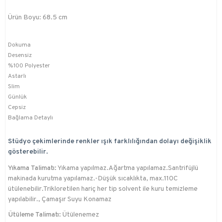
Ürün Boyu: 68.5 cm
Dokuma
Desensiz
%100 Polyester
Astarlı
Slim
Günlük
Cepsiz
Bağlama Detaylı
Stüdyo çekimlerinde renkler ışık farklılığından dolayı değişiklik
gösterebilir.
Yıkama Talimatı:
Yıkama yapılmaz.Ağartma yapılamaz.Santrifüjlü
makinada kurutma yapılamaz.-Düşük sıcaklıkta, max.110C
ütülenebilir.Trikloretilen hariç her tip solvent ile kuru temizleme
yapılabilir., Çamaşır Suyu Konamaz
Ütüleme Talimatı:
Ütülenemez