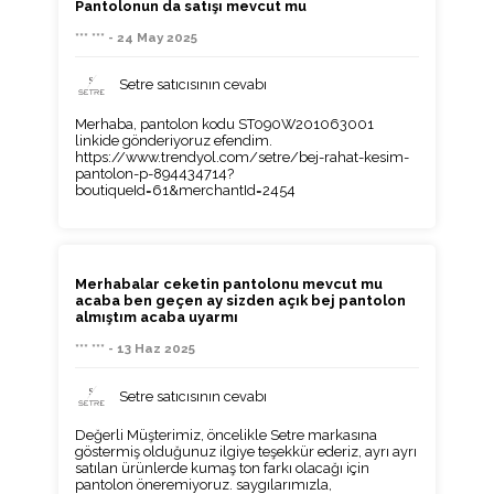
Pantolonun da satışı mevcut mu
*** *** - 24 May 2025
Setre satıcısının cevabı
Merhaba, pantolon kodu ST090W201063001
linkide gönderiyoruz efendim.
https://www.trendyol.com/setre/bej-rahat-kesim-
pantolon-p-894434714?
boutiqueId=61&merchantId=2454
Merhabalar ceketin pantolonu mevcut mu
acaba ben geçen ay sizden açık bej pantolon
almıştım acaba uyarmı
*** *** - 13 Haz 2025
Setre satıcısının cevabı
Değerli Müşterimiz, öncelikle Setre markasına
göstermiş olduğunuz ilgiye teşekkür ederiz, ayrı ayrı
satılan ürünlerde kumaş ton farkı olacağı için
pantolon öneremiyoruz. saygılarımızla,