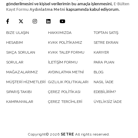
gönderilmesini ve kişisel verilerimin bu amaçla işlenmesini,
E-Bülten
Aydınlatma Metni
Kayıt Formu
kapsamında kabul ediyorum.
BIZE ULAŞIN
HAKKIMIZDA
TOPTAN SATIŞ
HESABIM
KVKK POLİTİKAMIZ
SETRE EKRAN
SIKÇA SORULAN
KVKK TALEP FORMU
KARIYER
SORULAR
İLETİŞİM FORMU
PARA PUAN
MAĞAZALARIMIZ
AYDINLATMA METNİ
BLOG
MÜŞTERİ HİZMETLERİ
GIZLILIK POLITIKALARI
NASIL İADE
SIPARIŞ TAKIBI
ÇEREZ POLİTİKASI
EDEBİLİRİM?
KAMPANYALAR
ÇEREZ TERCİHLERİ
ÜYELİKSİZ İADE
Copyright© 2026
SETRE
All rights reserved.