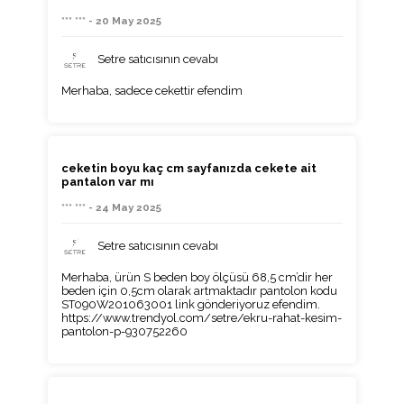
*** *** - 20 May 2025
Setre satıcısının cevabı
Merhaba, sadece cekettir efendim
ceketin boyu kaç cm sayfanızda cekete ait
pantalon var mı
*** *** - 24 May 2025
Setre satıcısının cevabı
Merhaba, ürün S beden boy ölçüsü 68,5 cm’dir her
beden için 0,5cm olarak artmaktadır pantolon kodu
ST090W201063001 link gönderiyoruz efendim.
https://www.trendyol.com/setre/ekru-rahat-kesim-
pantolon-p-930752260