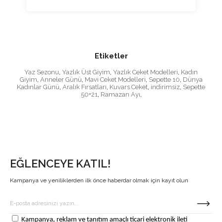
Etiketler
Yaz Sezonu
,
Yazlık Üst Giyim
,
Yazlık Ceket Modelleri
,
Kadın
Giyim
,
Anneler Günü
,
Mavi Ceket Modelleri
,
Sepette 10
,
Dünya
Kadınlar Günü
,
Aralık Fırsatları
,
Kuvars Ceket
,
indirimsiz
,
Sepette
50+21
,
Ramazan Ayı
,
EĞLENCEYE KATIL!
Kampanya ve yeniliklerden ilk önce haberdar olmak için kayıt olun
Kampanya, reklam ve tanıtım amaçlı ticari elektronik ileti