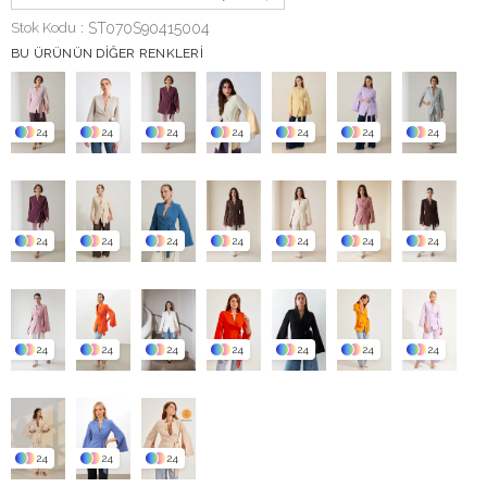
Stok Kodu
ST070S90415004
BU ÜRÜNÜN DIĞER RENKLERI
24
24
24
24
24
24
24
24
24
24
24
24
24
24
24
24
24
24
24
24
24
24
24
24