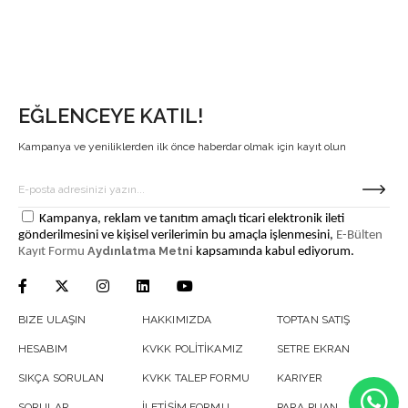
EĞLENCEYE KATIL!
Kampanya ve yeniliklerden ilk önce haberdar olmak için kayıt olun
Kampanya, reklam ve tanıtım amaçlı ticari elektronik ileti
gönderilmesini ve kişisel verilerimin bu amaçla işlenmesini,
E-Bülten
Aydınlatma Metni
Kayıt Formu
kapsamında kabul ediyorum.
BIZE ULAŞIN
HAKKIMIZDA
TOPTAN SATIŞ
HESABIM
KVKK POLİTİKAMIZ
SETRE EKRAN
SIKÇA SORULAN
KVKK TALEP FORMU
KARIYER
SORULAR
İLETİŞİM FORMU
PARA PUAN