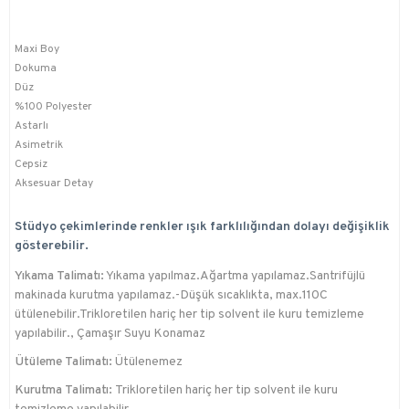
Maxi Boy
Dokuma
Düz
%100 Polyester
Astarlı
Asimetrik
Cepsiz
Aksesuar Detay
Stüdyo çekimlerinde renkler ışık farklılığından dolayı değişiklik
gösterebilir.
Yıkama Talimatı:
Yıkama yapılmaz.Ağartma yapılamaz.Santrifüjlü
makinada kurutma yapılamaz.-Düşük sıcaklıkta, max.110C
ütülenebilir.Trikloretilen hariç her tip solvent ile kuru temizleme
yapılabilir., Çamaşır Suyu Konamaz
Ütüleme Talimatı:
Ütülenemez
Kurutma Talimatı:
Trikloretilen hariç her tip solvent ile kuru