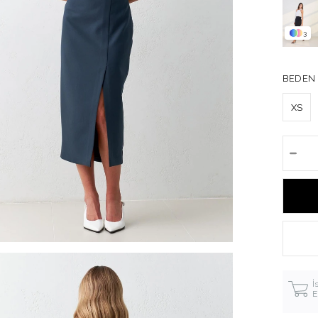
3
BEDEN
XS
İ
E