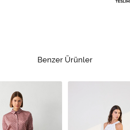
TESLIM
Ütülem
Kurutm
temizle
Benzer Ürünler