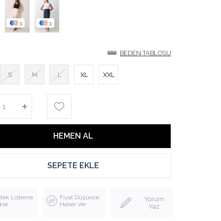
3
3
BEDEN TABLOSU
S
M
L
XL
XXL
stek Listeme
Fiyat Düşünce
Yorum
kle
Haber Ver
Yaz