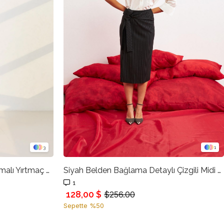
3
1
Siyah Asimetrik Belden Oturtmalı Yırtmaç Detaylı Midi Boy Etek
Siyah Belden Bağlama Detaylı Çizgili Midi Boy Etek
1
128,00 $
$256.00
Sepette %50