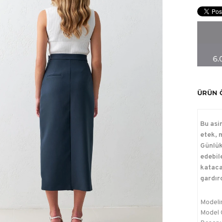
ÜRÜN 
Bu asi
etek, m
Günlük
edebil
kataca
gardır
Modelin
Model Ö