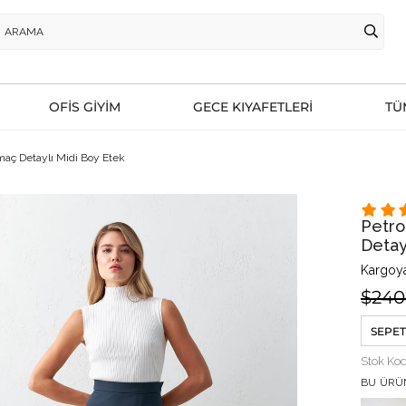
OFİS GİYİM
GECE KIYAFETLERİ
TÜ
tmaç Detaylı Midi Boy Etek
Petro
Detay
Kargoya
$240
SEPET
Stok Ko
BU ÜRÜ