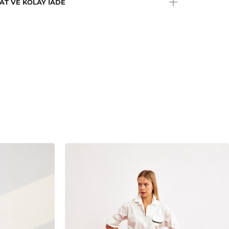
AT VE KOLAY İADE
e Talimatı:
Düşük sıcaklıkta, max.110C ütülenebilir.
a Talimatı:
Trikloretilen hariç her tip solvent ile kuru
me yapılabilir.