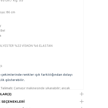
 95 cm / Kg: 55
oyu: 86 cm
y
 Bel
a
OLYESTER %22 VİSKON %6 ELASTAN
lı
 çekimlerinde renkler ışık farklılığından dolayı
lik gösterebilir.
Talimatı:
Çamaşır makinesinde yıkanabilir; ancak
in narin ve hassas ayarında, yıkama işleminin narin
LAR
(2)
ve özellikle hassas giysileri korumaya yönelik ürünler bu
 SEÇENEKLERI
yıkanabilir., Çamaşır Suyu Konamaz