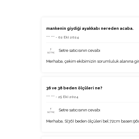
mankenin giydiği ayakkabı nereden acaba.
*** *** - 02 Eki 2024
Setre satıcısının cevabı
Merhaba, çekim ekibimizin sorumluluk alanına gir
36 ve 38 beden ölçüleri ne?
*** *** - 25 Eki 2024
Setre satıcısının cevabı
Merhaba, S(36) beden ölçüleri bel:72cm basen:9