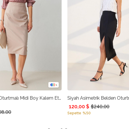
1
Vizon Belden Oturtmalı Midi Boy Kalem Etek
120,00 $
$240.00
08.00
Sepette %50