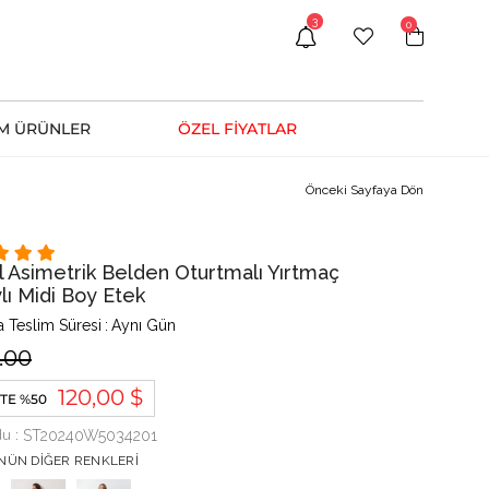
3
0
M ÜRÜNLER
ÖZEL FİYATLAR
Önceki Sayfaya Dön
l Asimetrik Belden Oturtmalı Yırtmaç
lı Midi Boy Etek
 Teslim Süresi
:
Aynı Gün
.00
120,00 $
TE %50
du
ST20240W5034201
NÜN DIĞER RENKLERI