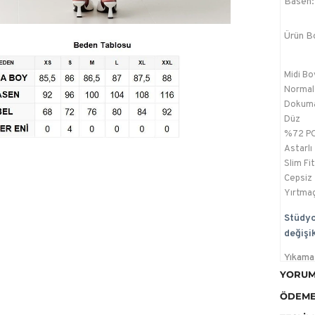
Basen:
Ürün B
Midi Bo
Normal
Dokum
Düz
%72 P
Astarlı
Slim Fit
Cepsiz
Yırtmaç
Stüdyo
değişik
Yıkama 
makinen
YORUM
olduğu 
ÖDEME
ayarda 