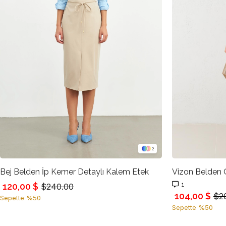
2
Bej Belden İp Kemer Detaylı Kalem Etek
1
120,00 $
$240.00
104,00 $
$2
Sepette %50
Sepette %50