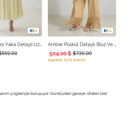
2
4
Tereyağ Sarısı Yaka Detaylı Uzun Kollu Gömlek Rahat Kesim Pileli Etek Takım
Amber Püskül Detaylı Bluz Ve Pantolonlu Takım
504,00 $
$592.00
$720.00
Sepette %30 İndirim
asarım çizgileriyle buluşuyor. Gündüzden geceye, ofisten özel