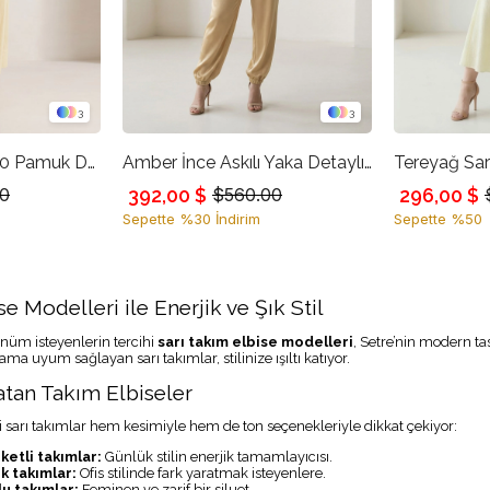
3
3
Tereyağ Sarısı %100 Pamuk Düğme Detaylı Bluz Ve Etekli Takım
Amber İnce Askılı Yaka Detaylı Bluz Bilekten Detaylı Rahat Kesim İkili Takım
392,00 $
296,00 $
0
$560.00
Sepette %30 İndirim
Sepette %50
e Modelleri ile Enerjik ve Şık Stil
rünüm isteyenlerin tercihi
sarı takım elbise modelleri
, Setre’nin modern t
ma uyum sağlayan sarı takımlar, stilinize ışıltı katıyor.
Katan Takım Elbiseler
 sarı takımlar hem kesimiyle hem de ton seçenekleriyle dikkat çekiyor:
ketli takımlar:
Günlük stilin enerjik tamamlayıcısı.
k takımlar:
Ofis stilinde fark yaratmak isteyenlere.
u takımlar:
Feminen ve zarif bir siluet.