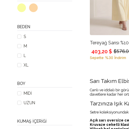
BEDEN
S
M
403,20 $
$576.0
L
Sepette %30 İndirim
XL
Sarı Takım Elbis
BOY
Canlı ve iddialı bir gö
MIDI
davetlere kadar her orta
Tarzınıza Işık 
UZUN
Setre koleksiyonundaki
Açık sarı oversize ce
KUMAŞ İÇERIĞI
Kruvaze ceketli klasi
Yüksek bel pantolonl