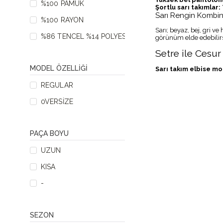
%100 PAMUK
Şortlu sarı takımlar:
Sarı Rengin Kombin
%100 RAYON
Sarı; beyaz, bej, gri v
%86 TENCEL %14 POLYESTER
görünüm elde edebilirs
Setre ile Cesur
MODEL ÖZELLIĞI
Sarı takım elbise mo
REGULAR
0VERSIZE
PAÇA BOYU
UZUN
KISA
-
SEZON