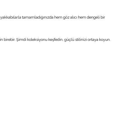
nlu ayakkabılarla tamamladığınızda hem göz alıcı hem dengeli bir
in birebir. Şimdi koleksiyonu keşfedin, güçlü stilinizi ortaya koyun.