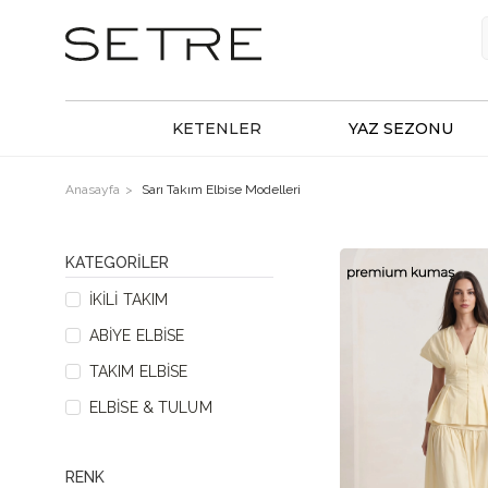
KETENLER
YAZ SEZONU
Anasayfa
Sarı Takım Elbise Modelleri
KATEGORILER
İKILI TAKIM
ABIYE ELBISE
TAKIM ELBISE
ELBISE & TULUM
RENK