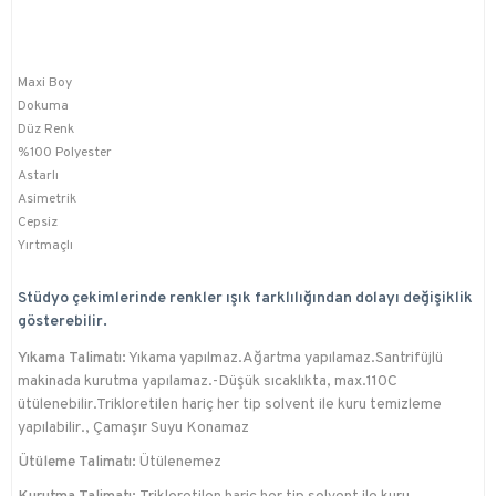
Maxi Boy
Dokuma
Düz Renk
%100 Polyester
Astarlı
Asimetrik
Cepsiz
Yırtmaçlı
Stüdyo çekimlerinde renkler ışık farklılığından dolayı değişiklik
gösterebilir.
Yıkama Talimatı:
Yıkama yapılmaz.Ağartma yapılamaz.Santrifüjlü
makinada kurutma yapılamaz.-Düşük sıcaklıkta, max.110C
ütülenebilir.Trikloretilen hariç her tip solvent ile kuru temizleme
yapılabilir., Çamaşır Suyu Konamaz
Ütüleme Talimatı:
Ütülenemez