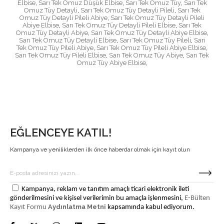
Elbise
,
Sarı Tek Omuz Düşük Elbise
,
Sarı Tek Omuz Tüy
,
Sarı Tek
Omuz Tüy Detayli
,
Sarı Tek Omuz Tüy Detayli Pileli
,
Sarı Tek
Omuz Tüy Detayli Pileli Abiye
,
Sarı Tek Omuz Tüy Detayli Pileli
Abiye Elbise
,
Sarı Tek Omuz Tüy Detayli Pileli Elbise
,
Sarı Tek
Omuz Tüy Detayli Abiye
,
Sarı Tek Omuz Tüy Detayli Abiye Elbise
,
Sarı Tek Omuz Tüy Detayli Elbise
,
Sarı Tek Omuz Tüy Pileli
,
Sarı
Tek Omuz Tüy Pileli Abiye
,
Sarı Tek Omuz Tüy Pileli Abiye Elbise
,
Sarı Tek Omuz Tüy Pileli Elbise
,
Sarı Tek Omuz Tüy Abiye
,
Sarı Tek
Omuz Tüy Abiye Elbise
,
EĞLENCEYE KATIL!
Kampanya ve yeniliklerden ilk önce haberdar olmak için kayıt olun
Kampanya, reklam ve tanıtım amaçlı ticari elektronik ileti
gönderilmesini ve kişisel verilerimin bu amaçla işlenmesini,
E-Bülten
Aydınlatma Metni
Kayıt Formu
kapsamında kabul ediyorum.