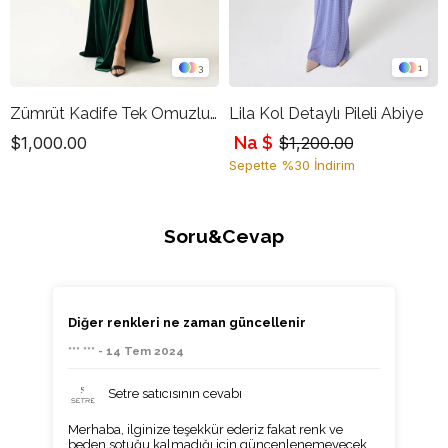
3
1
Zümrüt Kadife Tek Omuzlu Drapeli Uzun Abiye Elbise
Lila Kol Detaylı Pileli Abiye
Na $
$1,000.00
$1,200.00
Sepette %30 İndirim
Soru&Cevap
Diğer renkleri ne zaman güncellenir
*** *** - 14 Tem 2024
Setre satıcısının cevabı
Merhaba, ilginize teşekkür ederiz fakat renk ve
beden sotuğu kalmadığı için güncenlenemeyecek