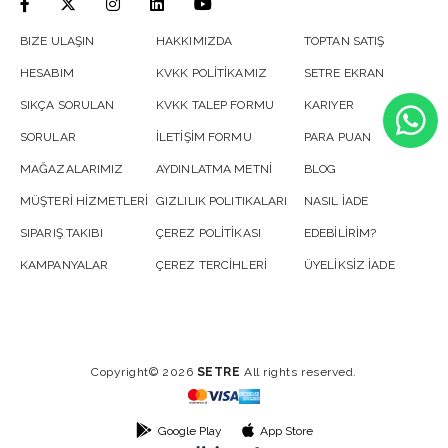
BIZE ULAŞIN
HAKKIMIZDA
TOPTAN SATIŞ
HESABIM
KVKK POLİTİKAMIZ
SETRE EKRAN
SIKÇA SORULAN
KVKK TALEP FORMU
KARIYER
SORULAR
İLETİŞİM FORMU
PARA PUAN
MAĞAZALARIMIZ
AYDINLATMA METNİ
BLOG
MÜŞTERİ HİZMETLERİ
GIZLILIK POLITIKALARI
NASIL İADE
SIPARIŞ TAKIBI
ÇEREZ POLİTİKASI
EDEBİLİRİM?
KAMPANYALAR
ÇEREZ TERCİHLERİ
ÜYELİKSİZ İADE
Copyright© 2026
SETRE
All rights reserved.
Google Play
App Store