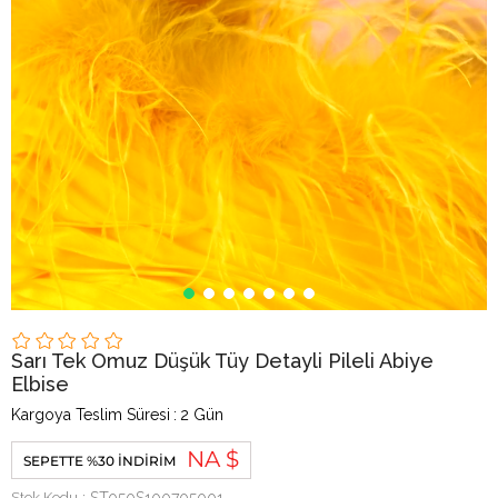
Sarı Tek Omuz Düşük Tüy Detayli Pileli Abiye
Elbise
Kargoya Teslim Süresi
:
2 Gün
NA $
SEPETTE %30 İNDIRIM
Stok Kodu
ST050S100705001