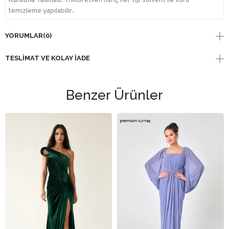
Kurutma Talimatı:
Trikloretilen hariç her tip solvent ile kuru
temizleme yapılabilir.
YORUMLAR
(0)
TESLIMAT VE KOLAY İADE
Benzer Ürünler