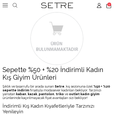
0
Sepette %50 + %20 İndirimli Kadın
Kış Giyim Ürünleri
Şıklık ve tasarrufu bir arada sunan
Setre
, kış sezonuna özel
%50 + %20
sepette indirim
fırsatıyla modasever kadınları bekliyor. Tarzınızı
yansıtan
kaban
,
kazak
,
pantolon
,
triko
ve
outlet kadın giyim
ürünlerinde kaçırılmayacak fiyat avantajları sizi bekliyor!
İndirimli Kış Kadın Kıyafetleriyle Tarzınızı
Yenileyin