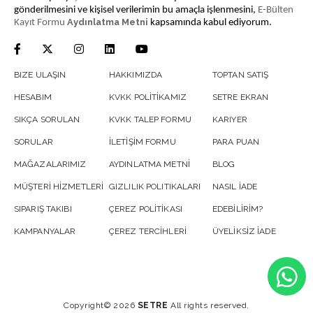
gönderilmesini ve kişisel verilerimin bu amaçla işlenmesini,
E-Bülten
Aydınlatma Metni
Kayıt Formu
kapsamında kabul ediyorum.
BIZE ULAŞIN
HAKKIMIZDA
TOPTAN SATIŞ
HESABIM
KVKK POLİTİKAMIZ
SETRE EKRAN
SIKÇA SORULAN
KVKK TALEP FORMU
KARIYER
SORULAR
İLETİŞİM FORMU
PARA PUAN
MAĞAZALARIMIZ
AYDINLATMA METNİ
BLOG
MÜŞTERİ HİZMETLERİ
GIZLILIK POLITIKALARI
NASIL İADE
SIPARIŞ TAKIBI
ÇEREZ POLİTİKASI
EDEBİLİRİM?
KAMPANYALAR
ÇEREZ TERCİHLERİ
ÜYELİKSİZ İADE
Copyright© 2026
SETRE
All rights reserved.