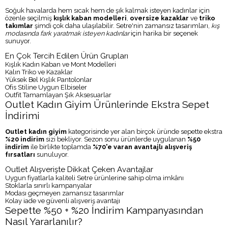
Soğuk havalarda hem sıcak hem de şık kalmak isteyen kadınlar için
özenle seçilmiş
kışlık kaban modelleri
,
oversize kazaklar
ve
triko
takımlar
şimdi çok daha ulaşılabilir. Setre'nin zamansız tasarımları,
kış
modasında fark yaratmak isteyen kadınlar
için harika bir seçenek
sunuyor.
En Çok Tercih Edilen Ürün Grupları
Kışlık Kadın Kaban ve Mont Modelleri
Kalın Triko ve Kazaklar
Yüksek Bel Kışlık Pantolonlar
Ofis Stiline Uygun Elbiseler
Outfit Tamamlayan Şık Aksesuarlar
Outlet Kadın Giyim Ürünlerinde Ekstra Sepet
İndirimi
Outlet kadın giyim
kategorisinde yer alan birçok üründe sepette ekstra
%20 indirim
sizi bekliyor. Sezon sonu ürünlerde uygulanan
%50
indirim
ile birlikte toplamda
%70'e varan avantajlı alışveriş
fırsatları
sunuluyor.
Outlet Alışverişte Dikkat Çeken Avantajlar
Uygun fiyatlarla kaliteli Setre ürünlerine sahip olma imkânı
Stoklarla sınırlı kampanyalar
Modası geçmeyen zamansız tasarımlar
Kolay iade ve güvenli alışveriş avantajı
Sepette %50 + %20 İndirim Kampanyasından
Nasıl Yararlanılır?