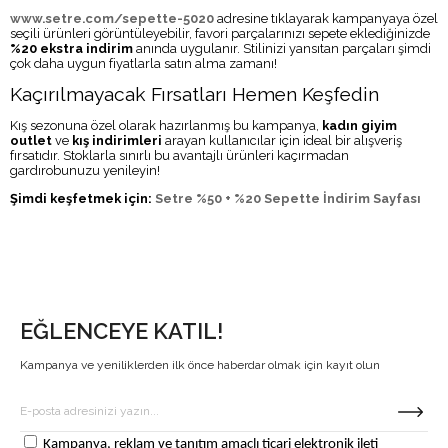
www.setre.com/sepette-5020
adresine tıklayarak kampanyaya özel
seçili ürünleri görüntüleyebilir, favori parçalarınızı sepete eklediğinizde
%20 ekstra indirim
anında uygulanır. Stilinizi yansıtan parçaları şimdi
çok daha uygun fiyatlarla satın alma zamanı!
Kaçırılmayacak Fırsatları Hemen Keşfedin
Kış sezonuna özel olarak hazırlanmış bu kampanya,
kadın giyim
outlet
ve
kış indirimleri
arayan kullanıcılar için ideal bir alışveriş
fırsatıdır. Stoklarla sınırlı bu avantajlı ürünleri kaçırmadan
gardırobunuzu yenileyin!
Şimdi keşfetmek için:
Setre %50 + %20 Sepette İndirim Sayfası
EĞLENCEYE KATIL!
Kampanya ve yeniliklerden ilk önce haberdar olmak için kayıt olun
Kampanya, reklam ve tanıtım amaçlı ticari elektronik ileti