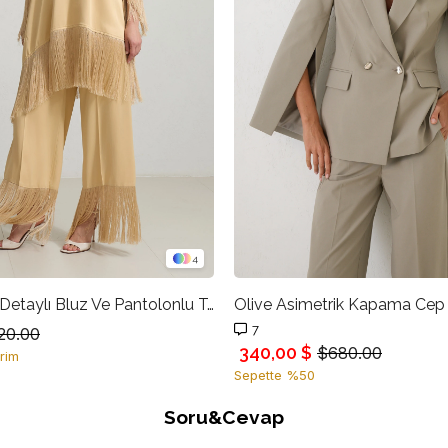
4
Amber Püskül Detaylı Bluz Ve Pantolonlu Takım
7
20.00
340,00 $
$680.00
rim
Sepette %50
Soru&Cevap