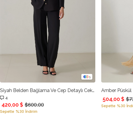
5
Siyah Belden Bağlama Ve Cep Detaylı Ceket, Rahat Kesim Cepli Pantolonlu Takım
4
504,00 $
$7
420,00 $
$600.00
Sepette %30 İndi
Sepette %30 İndirim