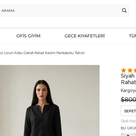
OFİS GİYİM
GECE KIYAFETLERİ
TÜ
ız Uzun Kollu Ceket Rahat Kesim Pantolonlu Takım
Siyah
Rahat
Kargoya
$800
SEPET
Stok Ko
BU ÜRÜ