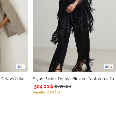
1
4
Olive Asimetrik Kapama Cep Detaylı Ceket, Bel Ve Cep Detaylı Pantolonlu Takım
Siyah Püskül Detaylı Bluz Ve Pantolonlu Takım
504,00 $
$720.00
Sepette %30 İndirim