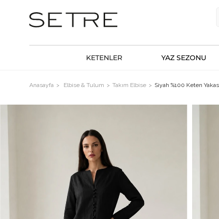
KETENLER
YAZ SEZONU
Anasayfa
Elbise & Tulum
Takım Elbise
Siyah %100 Keten Yakas