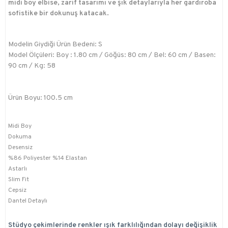
midi boy elbise, zarif tasarımı ve şık detaylarıyla her gardıroba
sofistike bir dokunuş katacak.
Modelin Giydiği Ürün Bedeni: S
Model Ölçüleri: Boy : 1.80 cm / Göğüs: 80 cm / Bel: 60 cm / Basen:
90 cm / Kg: 58
Ürün Boyu: 100.5 cm
Midi Boy
Dokuma
Desensiz
%86 Poliyester %14 Elastan
Astarlı
Slim Fit
Cepsiz
Dantel Detaylı
Stüdyo çekimlerinde renkler ışık farklılığından dolayı değişiklik