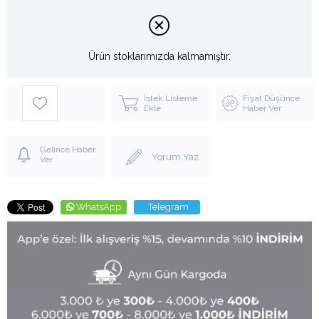
Ürün stoklarımızda kalmamıştır.
İstek Listeme
Fiyat Düşünce
Ekle
Haber Ver
Gelince Haber
Yorum Yaz
Ver
WhatsApp
Telegram