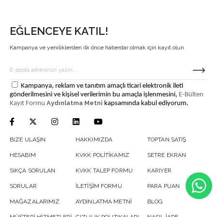
EĞLENCEYE KATIL!
Kampanya ve yeniliklerden ilk önce haberdar olmak için kayıt olun
Kampanya, reklam ve tanıtım amaçlı ticari elektronik ileti
gönderilmesini ve kişisel verilerimin bu amaçla işlenmesini,
E-Bülten
Aydınlatma Metni
Kayıt Formu
kapsamında kabul ediyorum.
BIZE ULAŞIN
HAKKIMIZDA
TOPTAN SATIŞ
HESABIM
KVKK POLİTİKAMIZ
SETRE EKRAN
SIKÇA SORULAN
KVKK TALEP FORMU
KARIYER
SORULAR
İLETİŞİM FORMU
PARA PUAN
MAĞAZALARIMIZ
AYDINLATMA METNİ
BLOG
MÜŞTERİ HİZMETLERİ
GIZLILIK POLITIKALARI
NASIL İADE