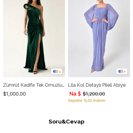
3
1
Zümrüt Kadife Tek Omuzlu Drapeli Uzun Abiye Elbise
Lila Kol Detaylı Pileli Abiye
Na $
$1,000.00
$1,200.00
Sepette %30 İndirim
Soru&Cevap