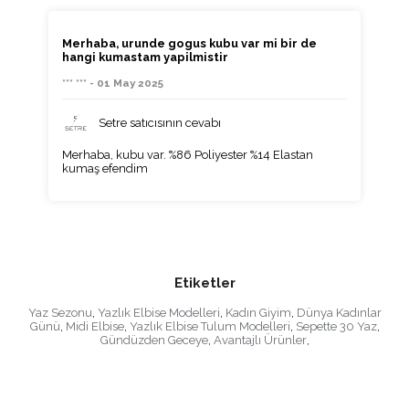
Merhaba, urunde gogus kubu var mi bir de
hangi kumastam yapilmistir
*** *** - 01 May 2025
Setre satıcısının cevabı
Merhaba, kubu var. %86 Poliyester %14 Elastan
kumaş efendim
Etiketler
Yaz Sezonu
,
Yazlık Elbise Modelleri
,
Kadın Giyim
,
Dünya Kadınlar
Günü
,
Midi Elbise
,
Yazlık Elbise Tulum Modelleri
,
Sepette 30 Yaz
,
Gündüzden Geceye
,
Avantajlı Ürünler
,