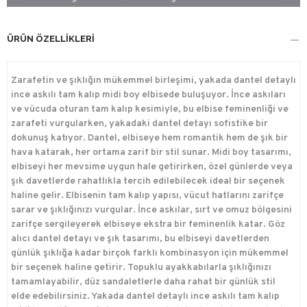
ÜRÜN ÖZELLIKLERI
Zarafetin ve şıklığın mükemmel birleşimi, yakada dantel detaylı
ince askılı tam kalıp midi boy elbisede buluşuyor. İnce askıları
ve vücuda oturan tam kalıp kesimiyle, bu elbise feminenliği ve
zarafeti vurgularken, yakadaki dantel detayı sofistike bir
dokunuş katıyor. Dantel, elbiseye hem romantik hem de şık bir
hava katarak, her ortama zarif bir stil sunar. Midi boy tasarımı,
elbiseyi her mevsime uygun hale getirirken, özel günlerde veya
şık davetlerde rahatlıkla tercih edilebilecek ideal bir seçenek
haline gelir. Elbisenin tam kalıp yapısı, vücut hatlarını zarifçe
sarar ve şıklığınızı vurgular. İnce askılar, sırt ve omuz bölgesini
zarifçe sergileyerek elbiseye ekstra bir feminenlik katar. Göz
alıcı dantel detayı ve şık tasarımı, bu elbiseyi davetlerden
günlük şıklığa kadar birçok farklı kombinasyon için mükemmel
bir seçenek haline getirir. Topuklu ayakkabılarla şıklığınızı
tamamlayabilir, düz sandaletlerle daha rahat bir günlük stil
elde edebilirsiniz. Yakada dantel detaylı ince askılı tam kalıp