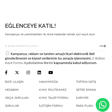
EĞLENCEYE KATIL!
Kampanya ve yeniliklerden ilk önce haberdar olmak için kayıt olun
Kampanya, reklam ve tanıtım amaçlı ticari elektronik ileti
gönderilmesini ve kişisel verilerimin bu amaçla işlenmesini,
E-Bülten
Aydınlatma Metni
Kayıt Formu
kapsamında kabul ediyorum.
BIZE ULAŞIN
HAKKIMIZDA
TOPTAN SATIŞ
HESABIM
KVKK POLİTİKAMIZ
SETRE EKRAN
SIKÇA SORULAN
KVKK TALEP FORMU
KARIYER
SORULAR
İLETİŞİM FORMU
PARA PUAN