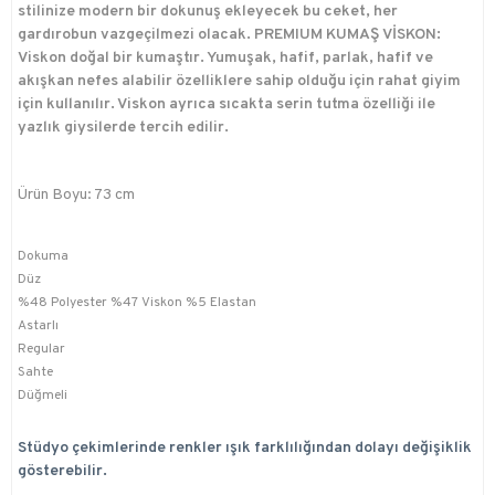
stilinize modern bir dokunuş ekleyecek bu ceket, her
gardırobun vazgeçilmezi olacak. PREMIUM KUMAŞ VİSKON:
Viskon doğal bir kumaştır. Yumuşak, hafif, parlak, hafif ve
akışkan nefes alabilir özelliklere sahip olduğu için rahat giyim
için kullanılır. Viskon ayrıca sıcakta serin tutma özelliği ile
yazlık giysilerde tercih edilir.
Ürün Boyu: 73 cm
Dokuma
Düz
%48 Polyester %47 Viskon %5 Elastan
Astarlı
Regular
Sahte
Düğmeli
Stüdyo çekimlerinde renkler ışık farklılığından dolayı değişiklik
gösterebilir.