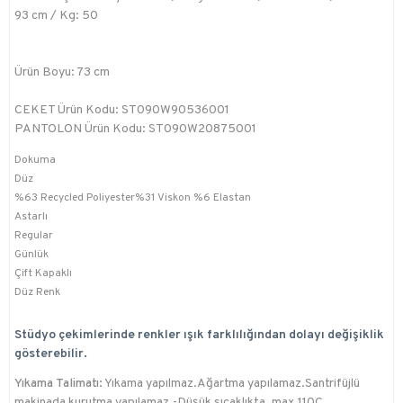
93 cm / Kg: 50
Ürün Boyu: 73 cm
CEKET Ürün Kodu: ST090W90536001
PANTOLON Ürün Kodu: ST090W20875001
Dokuma
Düz
%63 Recycled Poliyester%31 Viskon %6 Elastan
Astarlı
Regular
Günlük
Çift Kapaklı
Düz Renk
Stüdyo çekimlerinde renkler ışık farklılığından dolayı değişiklik
gösterebilir.
Yıkama Talimatı:
Yıkama yapılmaz.Ağartma yapılamaz.Santrifüjlü
makinada kurutma yapılamaz.-Düşük sıcaklıkta, max.110C