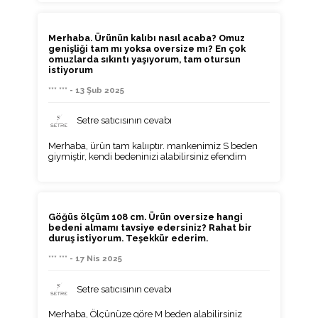
Merhaba. Ürünün kalıbı nasıl acaba? Omuz
genişliği tam mı yoksa oversize mı? En çok
omuzlarda sıkıntı yaşıyorum, tam otursun
istiyorum
*** *** - 13 Şub 2025
Setre satıcısının cevabı
Merhaba, ürün tam kalııptır. mankenimiz S beden
giymiştir, kendi bedeninizi alabilirsiniz efendim
Göğüs ölçüm 108 cm. Ürün oversize hangi
bedeni almamı tavsiye edersiniz? Rahat bir
duruş istiyorum. Teşekkür ederim.
*** *** - 17 Nis 2025
Setre satıcısının cevabı
Merhaba, Ölçünüze göre M beden alabilirsiniz