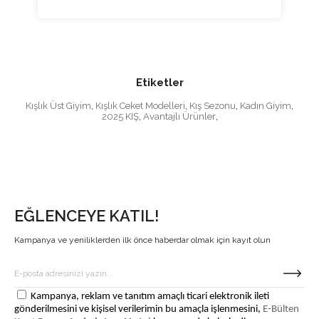
Etiketler
Kışlık Üst Giyim
,
Kışlık Ceket Modelleri
,
Kış Sezonu
,
Kadın Giyim
,
2025 KIŞ
,
Avantajlı Ürünler
,
EĞLENCEYE KATIL!
Kampanya ve yeniliklerden ilk önce haberdar olmak için kayıt olun
Kampanya, reklam ve tanıtım amaçlı ticari elektronik ileti
gönderilmesini ve kişisel verilerimin bu amaçla işlenmesini,
E-Bülten