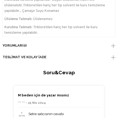
ütülenebilir.Trikloretilen hariç her tip solvent ile kuru temizleme
yapılabilir., Çamaşır Suyu Konamaz
Ütüleme Talimatı:
Ütülenemez
Kurutma Talimatı:
Trikloretilen hariç her tip solvent ile kuru
temizleme yapılabilir.
YORUMLAR
(0)
TESLIMAT VE KOLAY İADE
Soru&Cevap
M beden için de yazar mısınız
*** *** - 25 Nis 2024
Setre satıcısının cevabı