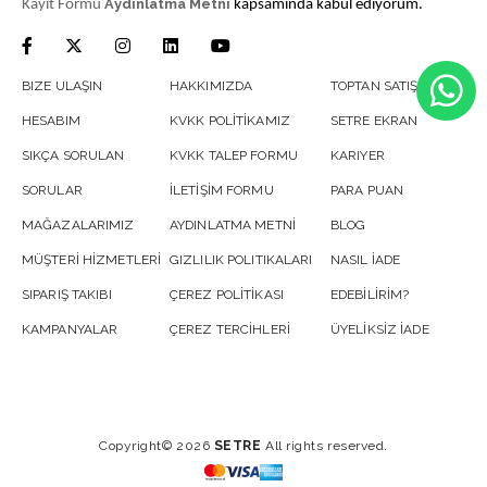
Aydınlatma Metni
Kayıt Formu
kapsamında kabul ediyorum.
BIZE ULAŞIN
HAKKIMIZDA
TOPTAN SATIŞ
HESABIM
KVKK POLİTİKAMIZ
SETRE EKRAN
SIKÇA SORULAN
KVKK TALEP FORMU
KARIYER
SORULAR
İLETİŞİM FORMU
PARA PUAN
MAĞAZALARIMIZ
AYDINLATMA METNİ
BLOG
MÜŞTERİ HİZMETLERİ
GIZLILIK POLITIKALARI
NASIL İADE
SIPARIŞ TAKIBI
ÇEREZ POLİTİKASI
EDEBİLİRİM?
KAMPANYALAR
ÇEREZ TERCİHLERİ
ÜYELİKSİZ İADE
Copyright© 2026
SETRE
All rights reserved.