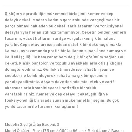
Şıklığın ve pratikliğin mükemmel birleşimi: kemer ve cep
detaylı ceket. Modern kadının gardırobunda vazgeçilmez bir
parça olmayı hak eden bu ceket, zarif tasarımı ve fonksiyonel
detaylarıyla her an stilinizi tamamlıyor. Ceketin belden kemerli
tasarımı, vücut hatlarını zarifçe vurgularken şık bir siluet
yaratır. Cep detayları ise sadece estetik bir dokunuş olmakla
kalmaz, aynı zamanda pratik bir kullanım sunar. İnce kumaşı ve
kaliteli işçiliği ile hem rahat hem de şık bir görünüm sağlar. Bu
ceketi, klasik pantolon ve topuklu ayakkabılarla ofis şıklığına
dönüştürebilirsiniz. Günlük stilinizde ise rahat bir jean ve
sneaker ile kombinleyerek rahat ama şık bir görünüm
yakalayabilirsiniz. Akşam davetlerinde midi etek ve zarif
aksesuarlarla kombinleyerek sofistike bir şıklık
yaratabilirsiniz. Kemer ve cep detaylı ceket, şıklığı ve
fonksiyonelliği bir arada sunan mükemmel bir seçim. Bu çok
yönlü tasarım ile tarzınızı konuşturun!
Modelin Giydiği Ürün Bedeni: S
Model Ölçüleri: Boy : 175 cm / Göğüs: 86 cm / Bel: 64 cm / Basen: