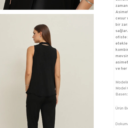
zamand
Asimet
cesur 
bir za
sağlar
ofiste 
etekle
kombin
mevsim
asimetr
ve her 
Modelin
Model Ö
Basen:
Ürün B
Dokum