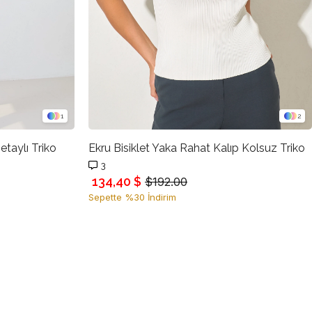
1
2
etaylı Triko
Ekru Bisiklet Yaka Rahat Kalıp Kolsuz Triko
3
134,40 $
$192.00
Sepette %30 İndirim