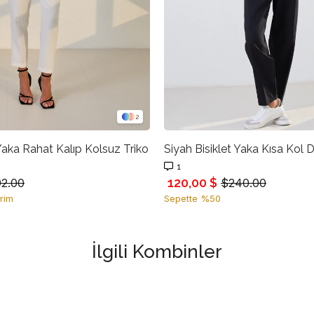
2
 Yaka Rahat Kalıp Kolsuz Triko
Siyah Bisiklet Yaka Kısa Kol D
1
120,00 $
92.00
$240.00
rim
Sepette %50
İlgili Kombinler