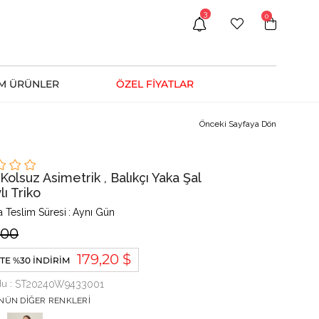
3
0
M ÜRÜNLER
ÖZEL FİYATLAR
Önceki Sayfaya Dön
Kolsuz Asimetrik , Balıkçı Yaka Şal
ı Triko
 Teslim Süresi
:
Aynı Gün
.00
179,20 $
TE %30 İNDIRIM
du
ST20240W9433001
NÜN DIĞER RENKLERI