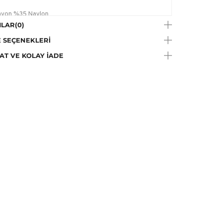
yon %35 Naylon
LAR
(0)
 SEÇENEKLERI
AT VE KOLAY İADE
 çekimlerinde renkler ışık farklılığından dolayı
lik gösterebilir.
Talimatı:
Çamaşır makinesinde yıkanabilir; ancak
in narin ve hassas ayarında, yıkama işleminin narin
ve özellikle hassas giysileri korumaya yönelik ürünler bu
yıkanabilir., Çamaşır Suyu Konamaz
e Talimatı:
Düşük sıcaklıkta, max.110C ütülenebilir.
a Talimatı:
Trikloretilen hariç her tip solvent ile kuru
me yapılabilir.