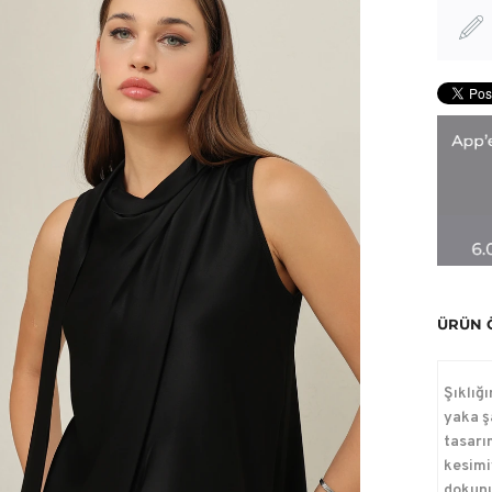
ÜRÜN 
Şıklığı
yaka ş
tasarı
kesimi
dokunu