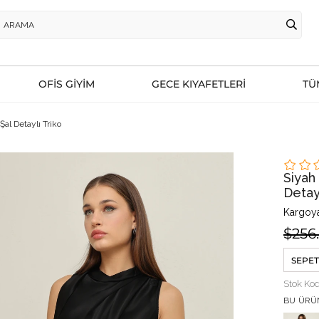
OFİS GİYİM
GECE KIYAFETLERİ
TÜ
Şal Detaylı Triko
Siyah 
Detayl
Kargoya
$256
SEPET
Stok Ko
BU ÜRÜ