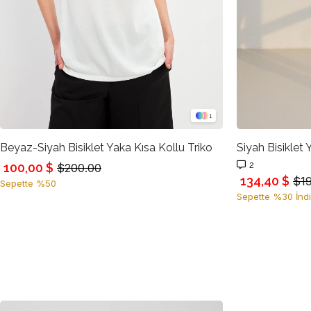
1
Beyaz-Siyah Bisiklet Yaka Kısa Kollu Triko
Siyah Bisiklet
2
100,00 $
$200.00
134,40 $
$1
Sepette %50
Sepette %30 İndi