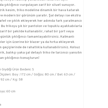
a şıklığınızı vurgulayan zarif bir siluet sunuyor.
rik kesim, triko modeline dinamik bir hava katarak
ve modern bir görünüm yaratır. Şal detayı ise ekstra
rafet ve şıklık ekleyerek her adımda fark yaratmanızı
. Bu trikoyu şık bir pantolon ve topuklu ayakkabılarla
zarif bir şekilde kullanabilir, rahat bir şort veya
 günlük şıklığınızı tamamlayabilirsiniz. Katmanlı
ler için üzerine bir blazer ya da hırka ekleyerek
 geçişlerinde de rahatlıkla kullanabilirsiniz. Kolsuz
ik, balıkçı yaka şal detaylı triko ile tarzınızı yansıtın
an şıklığınızı konuşturun!
 Giydiği Ürün Bedeni: S
lçüleri: Boy : 172 cm / Göğüs: 80 cm / Bel: 63 cm /
 92 cm / Kg: 58
oyu: 60 cm
a