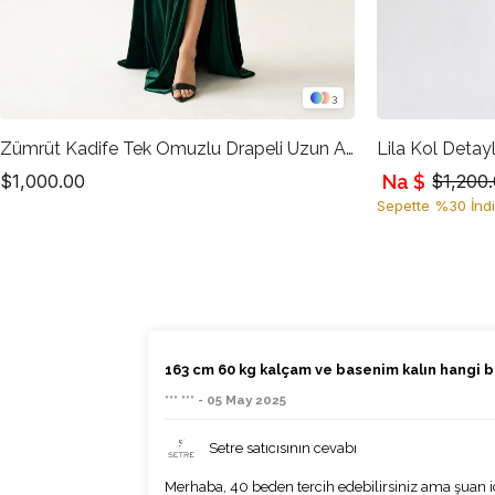
3
Zümrüt Kadife Tek Omuzlu Drapeli Uzun Abiye Elbise
Lila Kol Detayl
Na $
$1,000.00
$1,200
Sepette %30 İndi
163 cm 60 kg kalçam ve basenim kalın hangi 
*** *** - 05 May 2025
Setre satıcısının cevabı
Merhaba, 40 beden tercih edebilirsiniz ama şuan iç