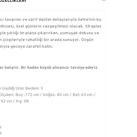
ÖZELLIKLERI
cı tasarımı ve zarif dantel detaylarıyla Setre'nin bu
elbisesi, özel günlerin vazgeçilmezi olacak. Straplez
yle şıklığı ön plana çıkarırken, yumuşak dokusu ve
 çizgileriyle rahatlığı bir arada sunuyor. Özgün
mıyla geceye zarafet katın.
r kalıptır. Bir beden büyük almanızı tavsiye ederiz.
 Giydiği Ürün Bedeni: S
lçüleri: Boy : 172 cm / Göğüs: 80 cm / Bel: 63 cm /
 92 cm / Kg: 58
y
a