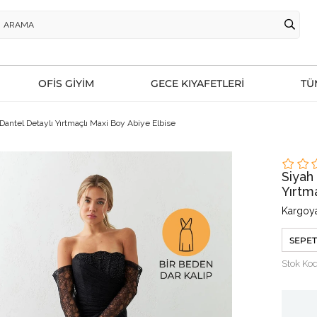
OFİS GİYİM
GECE KIYAFETLERİ
TÜ
 Dantel Detaylı Yırtmaçlı Maxi Boy Abiye Elbise
Siyah
Yırtm
Kargoya
SEPET
Stok Ko