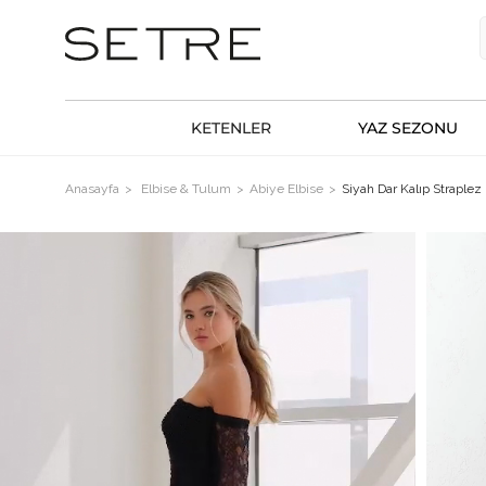
KETENLER
YAZ SEZONU
Anasayfa
Elbise & Tulum
Abiye Elbise
Siyah Dar Kalıp Straplez