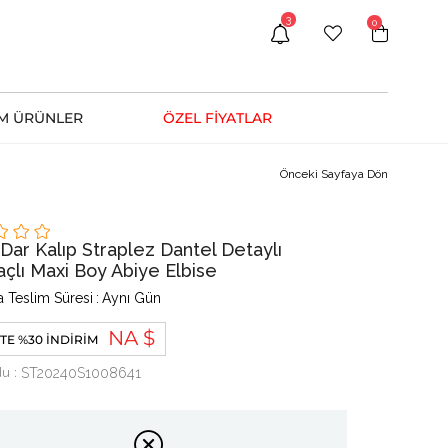
3
0
M ÜRÜNLER
ÖZEL FİYATLAR
Önceki Sayfaya Dön
 Dar Kalıp Straplez Dantel Detaylı
açlı Maxi Boy Abiye Elbise
 Teslim Süresi
:
Aynı Gün
NA $
TE %30 İNDIRIM
du
ST20240S1008641