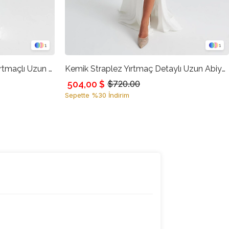
1
1
Kemik Omuz Çiçek Detaylı Yırtmaçlı Uzun Abiye Elbise
Kemik Straplez Yırtmaç Detaylı Uzun Abiye Elbise
504,00 $
$720.00
Sepette %30 İndirim