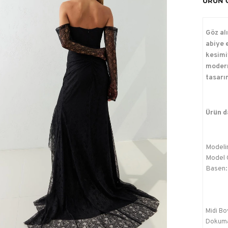
ÜRÜN 
Göz alı
abiye 
kesimi
modern
tasarı
Ürün da
Modelin
Model Ö
Basen:
Midi Bo
Dokum