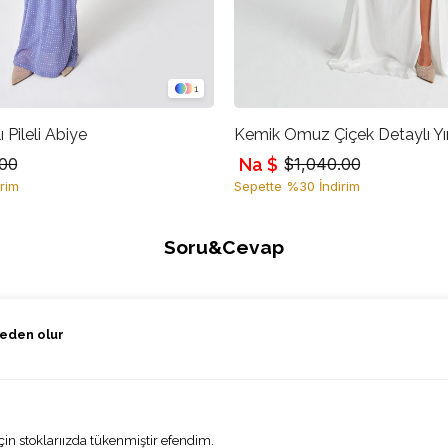
1
ı Pileli Abiye
Na $
.00
$1,040.00
rim
Sepette %30 İndirim
Soru&Cevap
beden olur
in stoklarıızda tükenmiştir efendim.