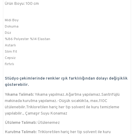
Ürün Boyu: 100 cm
Midi Boy
Dokuma
Düz
%86 Polyester %14 Elastan
Astarlı
Slim Fit
Cepsiz
Fırfırlı
Stüdyo çekimlerinde renkler ışık farklılığından dolayı değişiklik
gösterebilir.
Yıkama Talimatı:
Yıkama yapılmaz.Ağartma yapılamaz.Santrifüjlü
makinada kurutma yapılamaz.-Düşük sıcaklıkta, max.110C
ütülenebilir.Trikloretilen hariç her tip solvent ile kuru temizleme
yapılabilir., Çamaşır Suyu Konamaz
Ütüleme Talimatı:
Ütülenemez
Kurutma Talimatı:
Trikloretilen hariç her tip solvent ile kuru