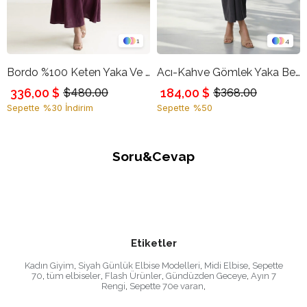
1
4
Bordo %100 Keten Yaka Ve Bel Detaylı Rahat Kesim Elbise
Acı-Kahve Gömlek Yaka Belden Detaylı Uzun Kollu Rahat Kesim Elbise
336,00 $
184,00 $
$480.00
$368.00
Sepette %30 İndirim
Sepette %50
Soru&Cevap
Etiketler
Kadın Giyim
,
Siyah Günlük Elbise Modelleri
,
Midi Elbise
,
Sepette
70
,
tüm elbiseler
,
Flash Ürünler
,
Gündüzden Geceye
,
Ayın 7
Rengi
,
Sepette 70e varan
,