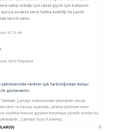
lere sahip olduğu için rahat giyim için kullanılır.
ayrıca sıcakta serin tutma özelliği ile yazlık
rde tercih edilir.
oyu: 67.5 cm
a
yon 40% Polyamid
 çekimlerinde renkler ışık farklılığından dolayı
lik gösterebilir.
Talimatı:
Çamaşır makinesinde yıkanabilir; ancak
in narin ve hassas ayarında, yıkama işleminin narin
ve özellikle hassas giysileri korumaya yönelik ürünler bu
yıkanabilir., Çamaşır Suyu Konamaz
LAR
(0)
e Talimatı:
Düşük sıcaklıkta, max.110C ütülenebilir.