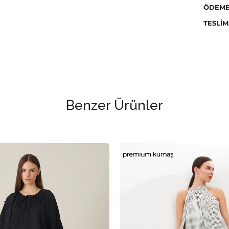
ÖDEME
Kurutm
temizle
TESLIM
Benzer Ürünler