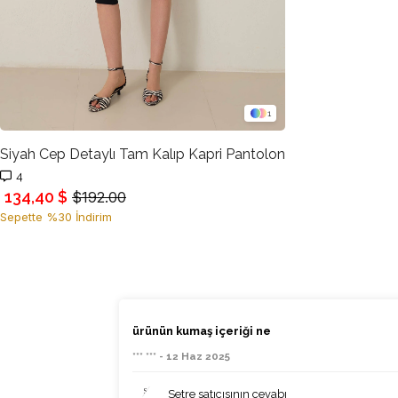
1
Siyah Cep Detaylı Tam Kalıp Kapri Pantolon
4
134,40 $
$192.00
Sepette %30 İndirim
ürünün kumaş içeriği ne
*** *** - 12 Haz 2025
Setre satıcısının cevabı