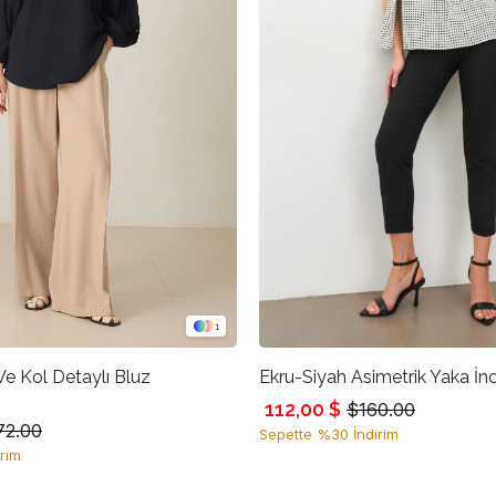
1
e Kol Detaylı Bluz
Ekru-Siyah Asimetrik Yaka İnc
112,00 $
$160.00
72.00
Sepette %30 İndirim
rim