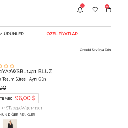
3
0
M ÜRÜNLER
ÖZEL FİYATLAR
Önceki Sayfaya Dön
h 1YA2WSBL1411 BLUZ
 Teslim Süresi
:
Aynı Gün
.00
96,00 $
TE %50
du
ST20250W30141101
NÜN DIĞER RENKLERI