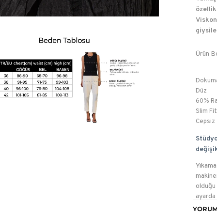
özellik
Viskon 
giysile
Ürün B
Dokum
Düz
60% Ra
Slim Fit
Cepsiz
Stüdyo
değişik
Yıkama 
makinen
olduğu 
ayarda 
YORUM
Ütülem