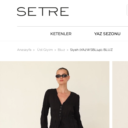
KETENLER
YAZ SEZONU
Anasayfa
Üst Giyim
Bluz
Siyah 1YA2WSBL1411 BLUZ