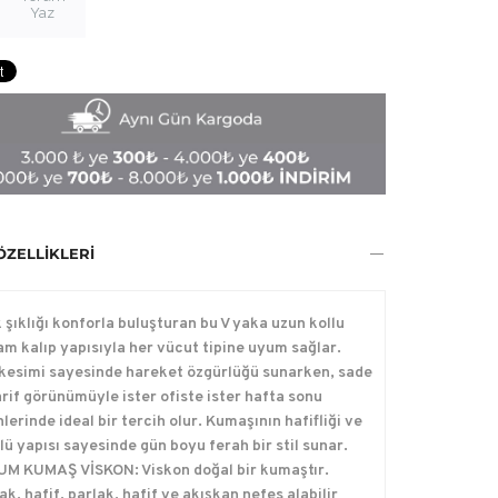
Yaz
ÖZELLIKLERI
 şıklığı konforla buluşturan bu V yaka uzun kollu
tam kalıp yapısıyla her vücut tipine uyum sağlar.
kesimi sayesinde hareket özgürlüğü sunarken, sade
rif görünümüyle ister ofiste ister hafta sonu
erinde ideal bir tercih olur. Kumaşının hafifliği ve
ü yapısı sayesinde gün boyu ferah bir stil sunar.
M KUMAŞ VİSKON: Viskon doğal bir kumaştır.
k, hafif, parlak, hafif ve akışkan nefes alabilir