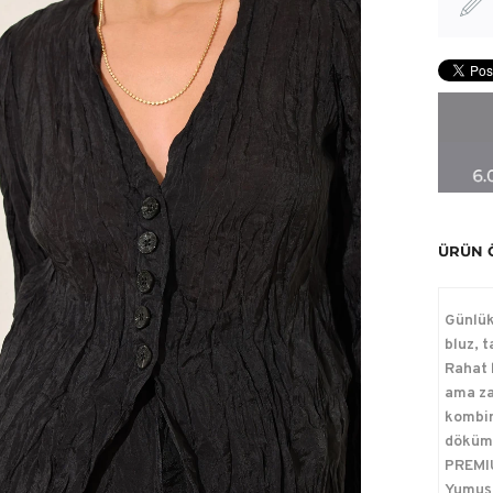
ÜRÜN 
Günlük
bluz, 
Rahat 
ama za
kombinl
döküml
PREMIU
Yumuşa