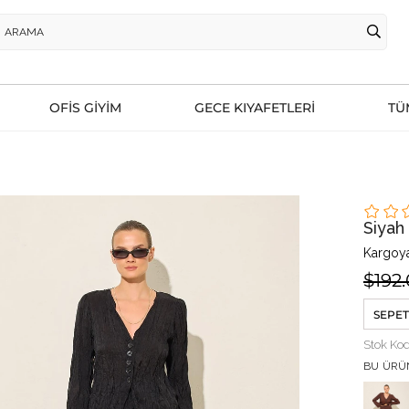
OFİS GİYİM
GECE KIYAFETLERİ
TÜ
Siya
Kargoya
$192
SEPET
Stok Ko
BU ÜRÜ