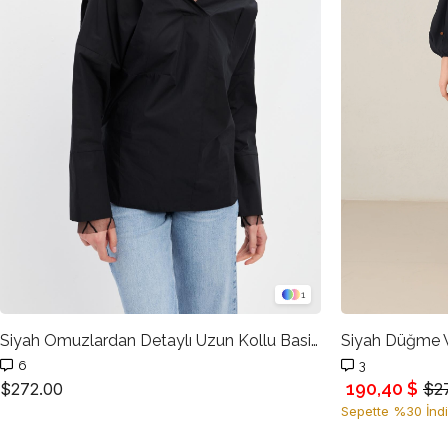
1
Siyah Omuzlardan Detaylı Uzun Kollu Basic Gömlek
Siyah Düğme V
6
3
190,40 $
$272.00
$2
Sepette %30 İndi