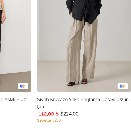
1
1
e Askılı Bluz
Siyah Kruvaze Yaka Bağlama Detaylı Uzun Kollu Geniş Kalıp Bluz
1
112,00 $
$224.00
Sepette %50