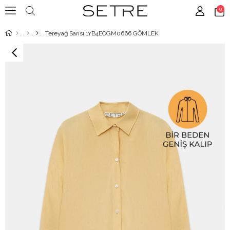
0
Tereyağ Sarısı 1YB4ECGM0666 GÖMLEK