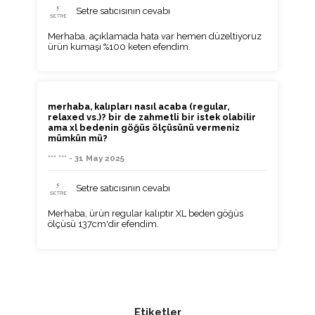
Setre satıcısının cevabı
Merhaba, açıklamada hata var hemen düzeltiyoruz
ürün kumaşı %100 keten efendim.
merhaba, kalıpları nasıl acaba (regular,
relaxed vs.)? bir de zahmetli bir istek olabilir
ama xl bedenin göğüs ölçüsünü vermeniz
mümkün mü?
*** *** - 31 May 2025
Setre satıcısının cevabı
Merhaba, ürün regular kalıptır XL beden göğüs
ölçüsü 137cm'dir efendim.
Etiketler