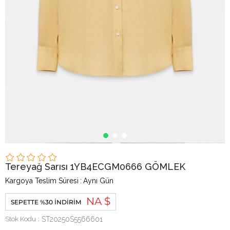
Tereyağ Sarısı 1YB4ECGM0666 GÖMLEK
Kargoya Teslim Süresi
:
Aynı Gün
NA $
SEPETTE %30 İNDIRIM
Stok Kodu
ST20250S5566601