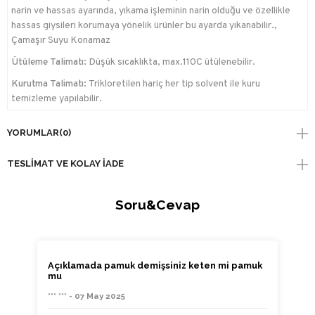
narin ve hassas ayarında, yıkama işleminin narin olduğu ve özellikle
hassas giysileri korumaya yönelik ürünler bu ayarda yıkanabilir.,
Çamaşır Suyu Konamaz
Ütüleme Talimatı:
Düşük sıcaklıkta, max.110C ütülenebilir.
Kurutma Talimatı:
Trikloretilen hariç her tip solvent ile kuru
temizleme yapılabilir.
YORUMLAR
(0)
TESLIMAT VE KOLAY İADE
Soru&Cevap
Açıklamada pamuk demişsiniz keten mi pamuk
mu
*** *** - 07 May 2025