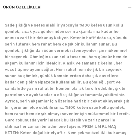
ÜRÜN ÖZELLIKLERI
Sade şıklığı ve nefes alabilir yapısıyla %100 keten uzun kollu
gömlek, sıcak yaz günlerinden serin akşamlarına kadar her
anınıza zarif bir dokunuş katıyor. Ketenin hafif dokusu, vücudu
serin tutarak hem rahat hem de şık bir kullanım sunar. Bu
gömlek, şıklığından ödün vermek istemeyenler için mükemmel
bir seçenek. Gömleğin uzun kollu tasarımı, hem gündüz hem de
akşam kullanımı için idealdir. Klasik ve zamansız kesimi, her
vücut tipine uyum sağlar. Hem rahat hem de şık bir seçenek
sunan bu gömlek, günlük kombinlerden daha şık davetlere
kadar geniş bir yelpazede kullanılabilir. Bu gömleği, şort ve
sandaletle yazın rahat bir kombin olarak tercih edebilir, şık bir
pantolon ve ayakkabılarla ofis şıklığınızı tamamlayabilirsiniz.
Ayrıca, serin akşamlar için üzerine hafif bir ceket ekleyerek şık
bir görünüm elde edebilirsiniz. %100 keten uzun kollu gömlek,
hem rahat hem de şık olmayı sevenler için mükemmel bir tercih.
Gardırobunuzda yerini alacak bu klasik ve zarif parça ile
stilinizi her zaman bir adım öne taşıyın. PREMIUM KUMAŞ
KETEN: Keten doğal bir elyaftır. Nem çekme özellikli bu kumaş