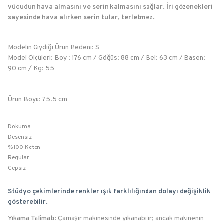
vücudun hava almasını ve serin kalmasını sağlar. İri gözenekleri
sayesinde hava alırken serin tutar, terletmez.
Modelin Giydiği Ürün Bedeni: S
Model Ölçüleri: Boy : 176 cm / Göğüs: 88 cm / Bel: 63 cm / Basen:
90 cm / Kg: 55
Ürün Boyu: 75.5 cm
Dokuma
Desensiz
%100 Keten
Regular
Cepsiz
Stüdyo çekimlerinde renkler ışık farklılığından dolayı değişiklik
gösterebilir.
Yıkama Talimatı:
Çamaşır makinesinde yıkanabilir; ancak makinenin