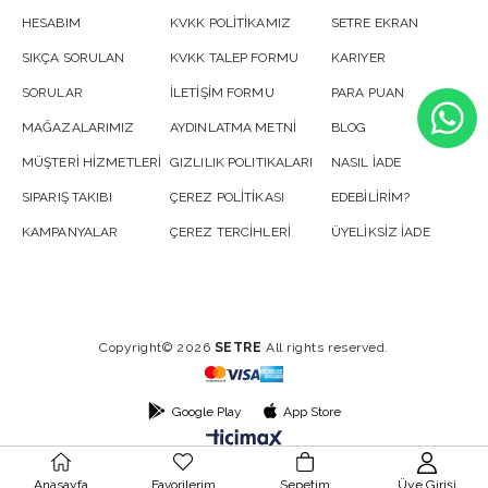
HESABIM
KVKK POLİTİKAMIZ
SETRE EKRAN
SIKÇA SORULAN
KVKK TALEP FORMU
KARIYER
SORULAR
İLETİŞİM FORMU
PARA PUAN
MAĞAZALARIMIZ
AYDINLATMA METNİ
BLOG
MÜŞTERİ HİZMETLERİ
GIZLILIK POLITIKALARI
NASIL İADE
SIPARIŞ TAKIBI
ÇEREZ POLİTİKASI
EDEBİLİRİM?
KAMPANYALAR
ÇEREZ TERCİHLERİ
ÜYELİKSİZ İADE
Copyright© 2026
SETRE
All rights reserved.
Google Play
App Store
Anasayfa
Favorilerim
Sepetim
Üye Girişi