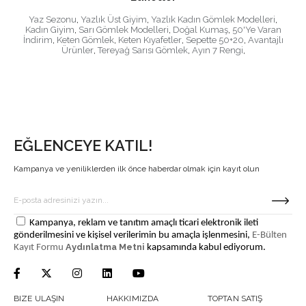
Yaz Sezonu
,
Yazlık Üst Giyim
,
Yazlık Kadın Gömlek Modelleri
,
Kadın Giyim
,
Sarı Gömlek Modelleri
,
Doğal Kumaş
,
50'Ye Varan
İndirim
,
Keten Gömlek
,
Keten Kıyafetler
,
Sepette 50+20
,
Avantajlı
Ürünler
,
Tereyağ Sarısı Gömlek
,
Ayın 7 Rengi
,
EĞLENCEYE KATIL!
Kampanya ve yeniliklerden ilk önce haberdar olmak için kayıt olun
Kampanya, reklam ve tanıtım amaçlı ticari elektronik ileti
gönderilmesini ve kişisel verilerimin bu amaçla işlenmesini,
E-Bülten
Aydınlatma Metni
Kayıt Formu
kapsamında kabul ediyorum.
BIZE ULAŞIN
HAKKIMIZDA
TOPTAN SATIŞ