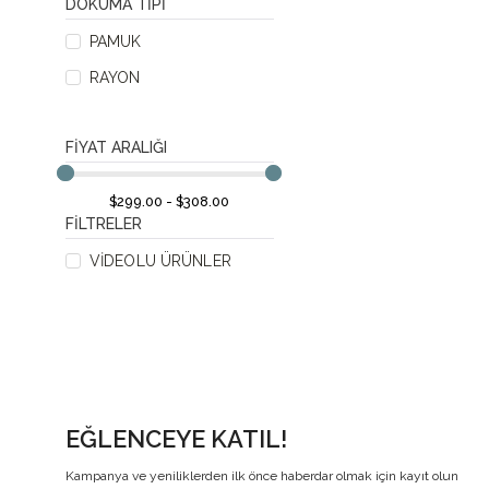
DOKUMA TIPI
PAMUK
RAYON
FIYAT ARALIĞI
$299.00 - $308.00
FILTRELER
VIDEOLU ÜRÜNLER
EĞLENCEYE KATIL!
Kampanya ve yeniliklerden ilk önce haberdar olmak için kayıt olun