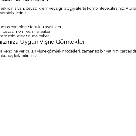
 için siyah, beyaz, krem veya gri alt giysilerle kombinleyebilirsiniz. Altına t
aratabilirsiniz.
kumaş pantolon + topuklu ayakkabı
 + beyaz mom jean + sneaker
krem midi etek + nude babet
arzınıza Uygun Vişne Gömlekler
a kendine yer bulan vişne gömlek modelleri, zamansız bir yatırım parçasıdır.
okunuş katabilirsiniz.