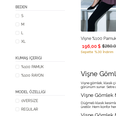
BEDEN
S
M
L
XL
196,00 $
$280.
Sepette %30 İndirim
KUMAŞ İÇERIĞI
%100 PAMUK
Vişne Göml
%100 RAYON
Vişne gömlek, klasik çi
görünüm sunar. Setre.c
MODEL ÖZELLIĞI
Vişne Gömlek Mo
0VERSIZE
Düğmeli klasik kesimle
üretilir. Hem konfor hem
REGULAR
Vişne Gömlek N