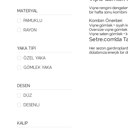
Vişne rengini dengelemek
MATERYAL
bir hafta sonu kombini y
Kombin Önerileri
PAMUKLU
Vişne gömlek + siyah 
Oversize vişne gömlek
RAYON
Vişne saten gömlek + 
Setre.com’da T
Her sezon gardıroplard
YAKA TIPI
dolabınıza enerjik bir d
ÖZEL YAKA
GÖMLEK YAKA
DESEN
DÜZ
DESENLI
KALIP