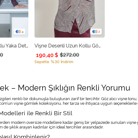
4
2
Vişne %100 Pamuklu Yaka Detaylı Gömlek
Vişne Desenli Uzun Kollu Gömlek
190,40 $
00
$272.00
Sepette %30 İndirim
ek – Modern Şıklığın Renkli Yorumu
zgileri renkli bir dokunuşla buluşturan zarif bir tercihtir. Göz alıcı vişne to
om’un vişne gömlek koleksiyonu, her tarza ve ihtiyaca uygun seçeneklerle 
delleri ile Renkli Bir Stil
rden modern oversize modellere kadar geniş bir yelpazede sunulan vişne g
 de şıklık arayan kadınlar için ideal tercihler arasındadır.
asıl Kombinlenir?